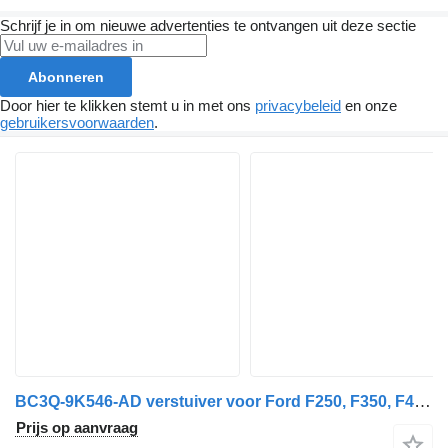
Schrijf je in om nieuwe advertenties te ontvangen uit deze sectie
Abonneren
Door hier te klikken stemt u in met ons
privacybeleid
en onze
gebruikersvoorwaarden
.
BC3Q-9K546-AD verstuiver voor Ford F250, F350, F450, F550 auto
Prijs op aanvraag