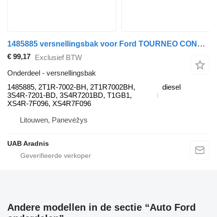
1485885 versnellingsbak voor Ford TOURNEO CONNECT 1.8 TDCi auto
€ 99,17
Exclusief BTW
Onderdeel - versnellingsbak
1485885, 2T1R-7002-BH, 2T1R7002BH,
diesel
3S4R-7201-BD, 3S4R7201BD, T1GB1,
XS4R-7F096, XS4R7F096
Litouwen, Panevėžys
UAB Aradnis
Andere modellen in de sectie “Auto Ford