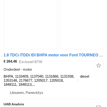
1.8 TDCi /TDDi /DI BHPA motor voor Ford TOURNEO CONNECT auto
€ 264,46
Exclusief BTW
Onderdeel - motor
BHPA, 1133409, 1137040, 1131866, 1131938,
diesel
1353148, 2176677, 1205017, 1205018,
1848111, 1848113,...
Litouwen, Panevėžys
UAB Aradnis