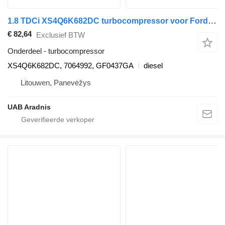
1.8 TDCi XS4Q6K682DC turbocompressor voor Ford TOURNEO CONNECT auto
€ 82,64
Exclusief BTW
Onderdeel - turbocompressor
XS4Q6K682DC, 7064992, GF0437GA
diesel
Litouwen, Panevėžys
UAB Aradnis