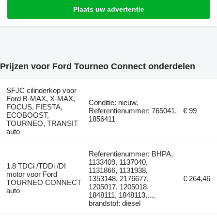
Plaats uw advertentie
Prijzen voor Ford Tourneo Connect onderdelen
SFJC cilinderkop voor
Ford B-MAX, X-MAX,
Conditie: nieuw,
FOCUS, FIESTA,
Referentienummer: 765041,
€ 99
ECOBOOST,
1856411
TOURNEO, TRANSIT
auto
Referentienummer: BHPA,
1133409, 1137040,
1.8 TDCi /TDDi /DI
1131866, 1131938,
motor voor Ford
1353148, 2176677,
€ 264,46
TOURNEO CONNECT
1205017, 1205018,
auto
1848111, 1848113,...,
brandstof: diesel