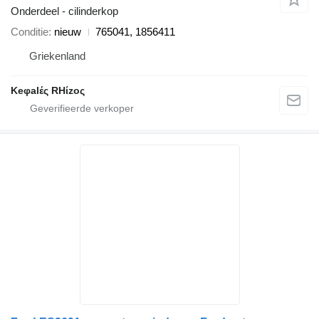
Onderdeel - cilinderkop
Conditie
nieuw
765041, 1856411
Griekenland
Keφalές RHίzoς