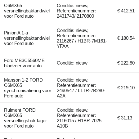
C6MX65
Conditie: nieuw,
versnellingbaktandwiel
Referentienummer:
€ 412,51
voor Ford auto
2431743/ 2170800
Conditie: nieuw,
Pinion A 1-a
Referentienummer:
versnellingbaktandwiel
€ 180,54
2116267 / H1BR-7M161-
voor Ford auto
YFAA
Ford MB3C5560ME
Conditie: nieuw
€ 222,80
bladveer voor auto
Manson 1-2 FORD
Conditie: nieuw,
C6MX65
Referentienummer:
€ 219,10
synchronisatiering voor
2490547 / L1TR-7B280-
Ford auto
A2A
Rulment FORD
Conditie: nieuw,
C6MX65
Referentienummer:
€ 31,13
versnellingsbak lager
2116015 / H1BR-7025-
voor Ford auto
A10B