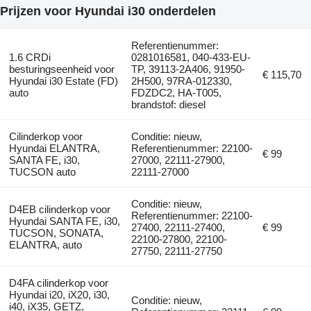
Prijzen voor Hyundai i30 onderdelen
Referentienummer:
1.6 CRDi
0281016581, 040-433-EU-
besturingseenheid voor
TP, 39113-2A406, 91950-
€ 115,70
Hyundai i30 Estate (FD)
2H500, 97RA-012330,
auto
FDZDC2, HA-T005,
brandstof: diesel
Cilinderkop voor
Conditie: nieuw,
Hyundai ELANTRA,
Referentienummer: 22100-
€ 99
SANTA FE, i30,
27000, 22111-27900,
TUCSON auto
22111-27000
Conditie: nieuw,
D4EB cilinderkop voor
Referentienummer: 22100-
Hyundai SANTA FE, i30,
27400, 22111-27400,
€ 99
TUCSON, SONATA,
22100-27800, 22100-
ELANTRA, auto
27750, 22111-27750
D4FA cilinderkop voor
Hyundai i20, iX20, i30,
Conditie: nieuw,
i40, iX35, GETZ,