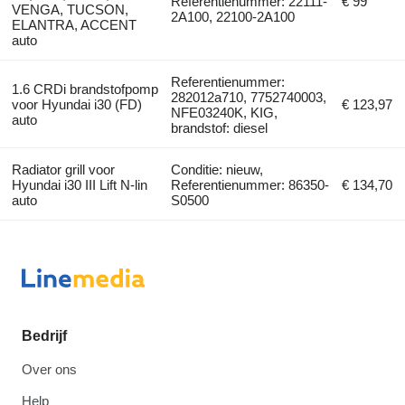
Referentienummer: 22111-
€ 99
VENGA, TUCSON,
2A100, 22100-2A100
ELANTRA, ACCENT
auto
Referentienummer:
1.6 CRDi brandstofpomp
282012a710, 7752740003,
voor Hyundai i30 (FD)
€ 123,97
NFE03240K, KIG,
auto
brandstof: diesel
Radiator grill voor
Conditie: nieuw,
Hyundai i30 III Lift N-lin
Referentienummer: 86350-
€ 134,70
auto
S0500
Bedrijf
Over ons
Help