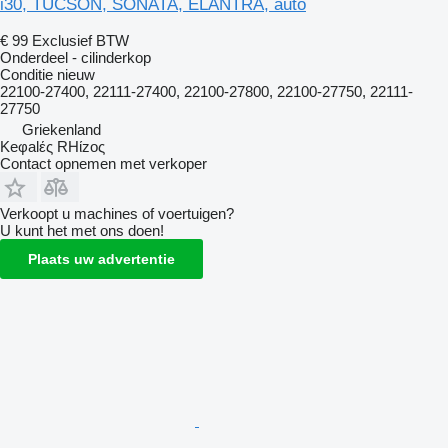
i30, TUCSON, SONATA, ELANTRA, auto
€ 99
Exclusief BTW
Onderdeel - cilinderkop
Conditie
nieuw
22100-27400, 22111-27400, 22100-27800, 22100-27750, 22111-
27750
Griekenland
Keφalές RHίzoς
Contact opnemen met verkoper
Verkoopt u machines of voertuigen?
U kunt het met ons doen!
Plaats uw advertentie