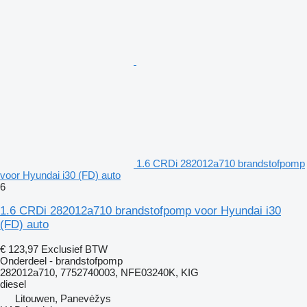
1.6 CRDi 282012a710 brandstofpomp
voor Hyundai i30 (FD) auto
6
1.6 CRDi 282012a710 brandstofpomp voor Hyundai i30
(FD) auto
€ 123,97
Exclusief BTW
Onderdeel - brandstofpomp
282012a710, 7752740003, NFE03240K, KIG
diesel
Litouwen, Panevėžys