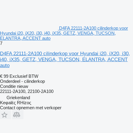
D4FA 22111-2A100 cilinderkop voor
Hyundai i20, iX20, i30, i40, iX35, GETZ, VENGA, TUCSON,
ELANTRA, ACCENT auto
7
D4FA 22111-2A100 cilinderkop voor Hyundai i20, iX20, i30,
i40, iX35, GETZ, VENGA, TUCSON, ELANTRA, ACCENT
auto
€ 99
Exclusief BTW
Onderdeel - cilinderkop
Conditie
nieuw
22111-2A100, 22100-2A100
Griekenland
Keφalές RHίzoς
Contact opnemen met verkoper