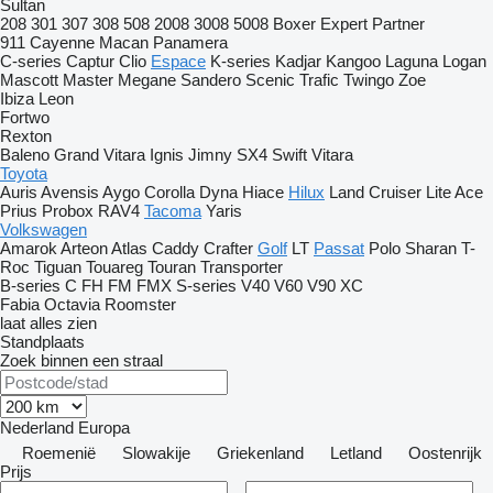
Sultan
208
301
307
308
508
2008
3008
5008
Boxer
Expert
Partner
911
Cayenne
Macan
Panamera
C-series
Captur
Clio
Espace
K-series
Kadjar
Kangoo
Laguna
Logan
Mascott
Master
Megane
Sandero
Scenic
Trafic
Twingo
Zoe
Ibiza
Leon
Fortwo
Rexton
Baleno
Grand Vitara
Ignis
Jimny
SX4
Swift
Vitara
Toyota
Auris
Avensis
Aygo
Corolla
Dyna
Hiace
Hilux
Land Cruiser
Lite Ace
Prius
Probox
RAV4
Tacoma
Yaris
Volkswagen
Amarok
Arteon
Atlas
Caddy
Crafter
Golf
LT
Passat
Polo
Sharan
T-
Roc
Tiguan
Touareg
Touran
Transporter
B-series
C
FH
FM
FMX
S-series
V40
V60
V90
XC
Fabia
Octavia
Roomster
laat alles zien
Standplaats
Zoek binnen een straal
Nederland
Europa
Roemenië
Slowakije
Griekenland
Letland
Oostenrijk
Prijs