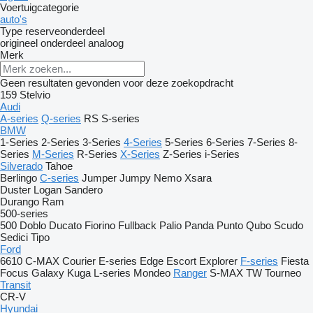
Voertuigcategorie
auto's
Type reserveonderdeel
origineel onderdeel
analoog
Merk
Geen resultaten gevonden voor deze zoekopdracht
159
Stelvio
Audi
A-series
Q-series
RS
S-series
BMW
1-Series
2-Series
3-Series
4-Series
5-Series
6-Series
7-Series
8-
Series
M-Series
R-Series
X-Series
Z-Series
i-Series
Silverado
Tahoe
Berlingo
C-series
Jumper
Jumpy
Nemo
Xsara
Duster
Logan
Sandero
Durango
Ram
500-series
500
Doblo
Ducato
Fiorino
Fullback
Palio
Panda
Punto
Qubo
Scudo
Sedici
Tipo
Ford
6610
C-MAX
Courier
E-series
Edge
Escort
Explorer
F-series
Fiesta
Focus
Galaxy
Kuga
L-series
Mondeo
Ranger
S-MAX
TW
Tourneo
Transit
CR-V
Hyundai