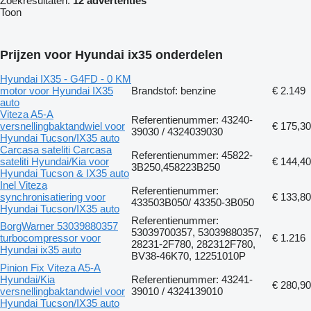
Zoekresultaten:
12 advertenties
Toon
Prijzen voor Hyundai ix35 onderdelen
Hyundai IX35 - G4FD - 0 KM
motor voor Hyundai IX35
Brandstof: benzine
€ 2.149
auto
Viteza A5-A
Referentienummer: 43240-
versnellingbaktandwiel voor
€ 175,30
39030 / 4324039030
Hyundai Tucson/IX35 auto
Carcasa sateliti Carcasa
Referentienummer: 45822-
sateliti Hyundai/Kia voor
€ 144,40
3B250,458223B250
Hyundai Tucson & IX35 auto
Inel Viteza
Referentienummer:
synchronisatiering voor
€ 133,80
433503B050/ 43350-3B050
Hyundai Tucson/IX35 auto
Referentienummer:
BorgWarner 53039880357
53039700357, 53039880357,
turbocompressor voor
€ 1.216
28231-2F780, 282312F780,
Hyundai ix35 auto
BV38-46K70, 12251010P
Pinion Fix Viteza A5-A
Hyundai/Kia
Referentienummer: 43241-
€ 280,90
versnellingbaktandwiel voor
39010 / 4324139010
Hyundai Tucson/IX35 auto