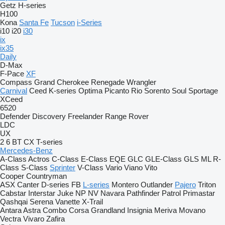
Getz
H-series
H100
Kona
Santa Fe
Tucson
i-Series
i10
i20
i30
ix
ix35
Daily
D-Max
F-Pace
XF
Compass
Grand Cherokee
Renegade
Wrangler
Carnival
Ceed
K-series
Optima
Picanto
Rio
Sorento
Soul
Sportage
XCeed
6520
Defender
Discovery
Freelander
Range Rover
LDC
UX
2
6
BT
CX
T-series
Mercedes-Benz
A-Class
Actros
C-Class
E-Class
EQE
GLC
GLE-Class
GLS
ML
R-
Class
S-Class
Sprinter
V-Class
Vario
Viano
Vito
Cooper
Countryman
ASX
Canter
D-series
FB
L-series
Montero
Outlander
Pajero
Triton
Cabstar
Interstar
Juke
NP
NV
Navara
Pathfinder
Patrol
Primastar
Qashqai
Serena
Vanette
X-Trail
Antara
Astra
Combo
Corsa
Grandland
Insignia
Meriva
Movano
Vectra
Vivaro
Zafira