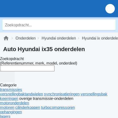
Onderdelen
Hyundai onderdelen
Hyundai ix onderdel
Auto Hyundai ix35 onderdelen
Zoekopdracht
(Referentienummer, merk, model, onderdeel)
Categorie
transmissies
versnellingbaktandwielen
synchronisatieringen
versnellingsbak
keerringen
overige transmissie-onderdelen
motoronderdelen
motoren
cilinderkoppen
turbocompressoren
ophangingen
lagers