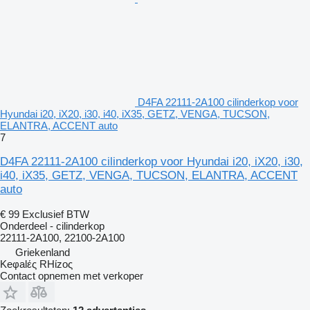
D4FA 22111-2A100 cilinderkop voor
Hyundai i20, iX20, i30, i40, iX35, GETZ, VENGA, TUCSON,
ELANTRA, ACCENT auto
7
D4FA 22111-2A100 cilinderkop voor Hyundai i20, iX20, i30,
i40, iX35, GETZ, VENGA, TUCSON, ELANTRA, ACCENT
auto
€ 99
Exclusief BTW
Onderdeel - cilinderkop
22111-2A100, 22100-2A100
Griekenland
Keφalές RHίzoς
Contact opnemen met verkoper