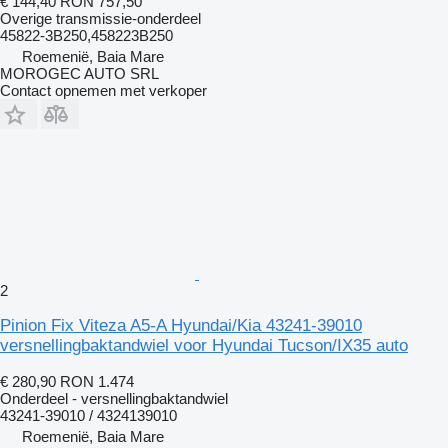
€ 144,40
RON 757,50
Overige transmissie-onderdeel
45822-3B250,458223B250
Roemenië, Baia Mare
MOROGEC AUTO SRL
Contact opnemen met verkoper
2
Pinion Fix Viteza A5-A Hyundai/Kia 43241-39010
versnellingbaktandwiel voor Hyundai Tucson/IX35 auto
€ 280,90
RON 1.474
Onderdeel - versnellingbaktandwiel
43241-39010 / 4324139010
Roemenië, Baia Mare