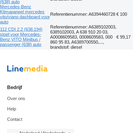
(638) auto
Mercedes-Benz
Klimapaneel mercedes
Referentienummer: A6394460728
€ 100
vito/viano dashboard voor
auto
Referentienummer: A6389102003,
112 CDI 2.2 (638.194)
6389102003, A 638 910 20 03,
stoel voor Mercedes-
A0008609583, 0008609583, 000
€ 99,17
Benz VITO Minibus /
860 95 83, A6389700550,...,
passenger (638) auto
brandstof: diesel
Bedrijf
Over ons
Help
Contact