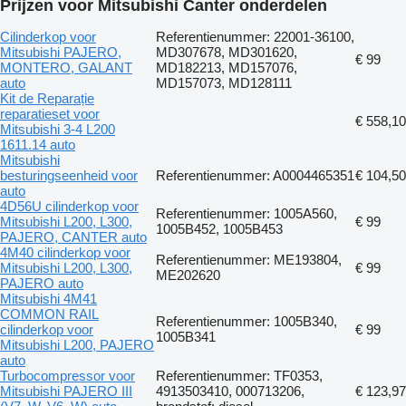
Prijzen voor Mitsubishi Canter onderdelen
Cilinderkop voor
Referentienummer: 22001-36100,
Mitsubishi PAJERO,
MD307678, MD301620,
€ 99
MONTERO, GALANT
MD182213, MD157076,
auto
MD157073, MD128111
Kit de Reparație
reparatieset voor
€ 558,10
Mitsubishi 3-4 L200
1611.14 auto
Mitsubishi
besturingseenheid voor
Referentienummer: A0004465351
€ 104,50
auto
4D56U cilinderkop voor
Referentienummer: 1005A560,
Mitsubishi L200, L300,
€ 99
1005B452, 1005B453
PAJERO, CANTER auto
4M40 cilinderkop voor
Referentienummer: ME193804,
Mitsubishi L200, L300,
€ 99
ME202620
PAJERO auto
Mitsubishi 4M41
COMMON RAIL
Referentienummer: 1005B340,
cilinderkop voor
€ 99
1005B341
Mitsubishi L200, PAJERO
auto
Turbocompressor voor
Referentienummer: TF0353,
Mitsubishi PAJERO III
4913503410, 000713206,
€ 123,97