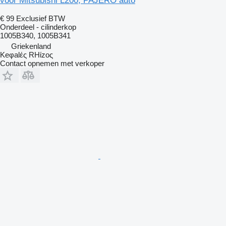
voor Mitsubishi L200, PAJERO auto
€ 99
Exclusief BTW
Onderdeel - cilinderkop
1005B340, 1005B341
Griekenland
Keφalές RHίzoς
Contact opnemen met verkoper