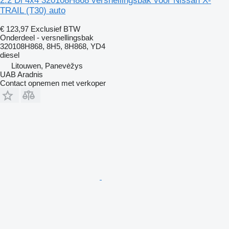
2.2 Di 4x4 320108H868 versnellingsbak voor Nissan X-
TRAIL (T30) auto
€ 123,97
Exclusief BTW
Onderdeel - versnellingsbak
320108H868, 8H5, 8H868, YD4
diesel
Litouwen, Panevėžys
UAB Aradnis
Contact opnemen met verkoper