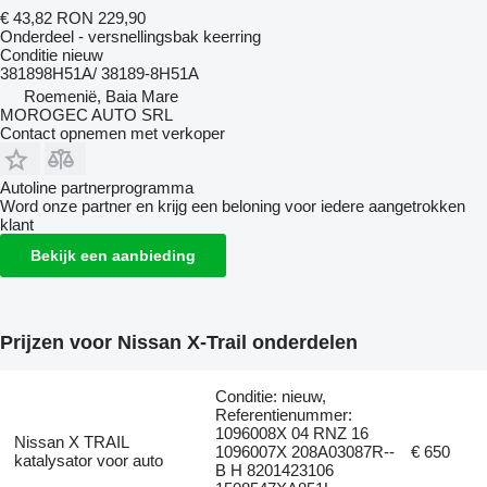
€ 43,82
RON 229,90
Onderdeel - versnellingsbak keerring
Conditie
nieuw
381898H51A/ 38189-8H51A
Roemenië, Baia Mare
MOROGEC AUTO SRL
Contact opnemen met verkoper
Autoline partnerprogramma
Word onze partner en krijg een beloning voor iedere aangetrokken
klant
Bekijk een aanbieding
Prijzen voor Nissan X-Trail onderdelen
Conditie: nieuw,
Referentienummer:
1096008X 04 RNZ 16
Nissan X TRAIL
1096007X 208A03087R--
€ 650
katalysator voor auto
B H 8201423106