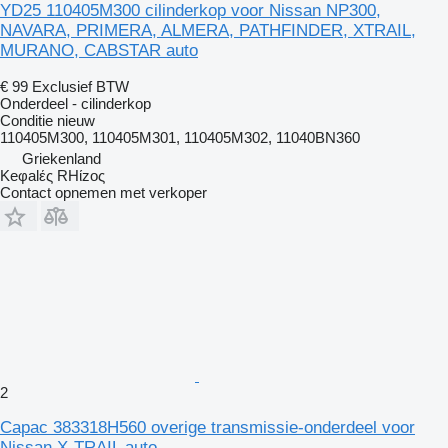
YD25 110405M300 cilinderkop voor Nissan NP300,
NAVARA, PRIMERA, ALMERA, PATHFINDER, XTRAIL,
MURANO, CABSTAR auto
€ 99
Exclusief BTW
Onderdeel - cilinderkop
Conditie
nieuw
110405M300, 110405M301, 110405M302, 11040BN360
Griekenland
Keφalές RHίzoς
Contact opnemen met verkoper
2
Capac 383318H560 overige transmissie-onderdeel voor
Nissan X-TRAIL auto