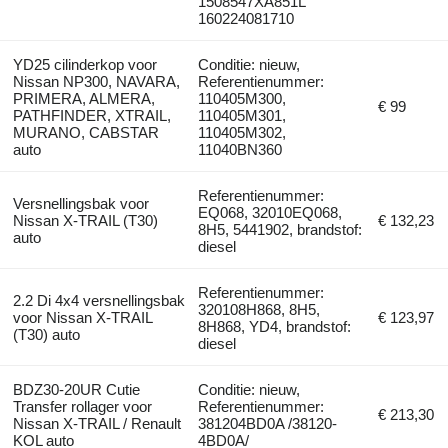
1508547XA851L
160224081710
YD25 cilinderkop voor
Conditie: nieuw,
Nissan NP300, NAVARA,
Referentienummer:
PRIMERA, ALMERA,
110405M300,
€ 99
PATHFINDER, XTRAIL,
110405M301,
MURANO, CABSTAR
110405M302,
auto
11040BN360
Referentienummer:
Versnellingsbak voor
EQ068, 32010EQ068,
Nissan X-TRAIL (T30)
€ 132,23
8H5, 5441902, brandstof:
auto
diesel
Referentienummer:
2.2 Di 4x4 versnellingsbak
320108H868, 8H5,
voor Nissan X-TRAIL
€ 123,97
8H868, YD4, brandstof:
(T30) auto
diesel
BDZ30-20UR Cutie
Conditie: nieuw,
Transfer rollager voor
Referentienummer:
€ 213,30
Nissan X-TRAIL / Renault
381204BD0A /38120-
KOL auto
4BD0A/