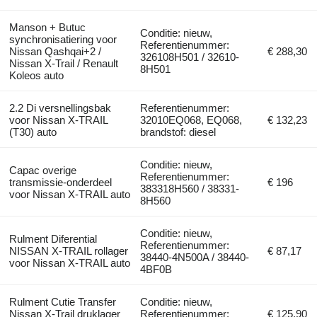
Manson + Butuc
Conditie: nieuw,
synchronisatiering voor
Referentienummer:
Nissan Qashqai+2 /
€ 288,30
326108H501 / 32610-
Nissan X-Trail / Renault
8H501
Koleos auto
2.2 Di versnellingsbak
Referentienummer:
voor Nissan X-TRAIL
32010EQ068, EQ068,
€ 132,23
(T30) auto
brandstof: diesel
Conditie: nieuw,
Capac overige
Referentienummer:
transmissie-onderdeel
€ 196
383318H560 / 38331-
voor Nissan X-TRAIL auto
8H560
Conditie: nieuw,
Rulment Diferential
Referentienummer:
NISSAN X-TRAIL rollager
€ 87,17
38440-4N500A / 38440-
voor Nissan X-TRAIL auto
4BF0B
Rulment Cutie Transfer
Conditie: nieuw,
Nissan X-Trail druklager
Referentienummer:
€ 125,90