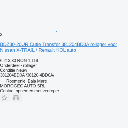
3
BDZ30-20UR Cutie Transfer 381204BD0A rollager voor
Nissan X-TRAIL / Renault KOL auto
€ 213,30
RON 1.119
Onderdeel - rollager
Conditie
nieuw
381204BD0A /38120-4BD0A/
Roemenië, Baia Mare
MOROGEC AUTO SRL
Contact opnemen met verkoper