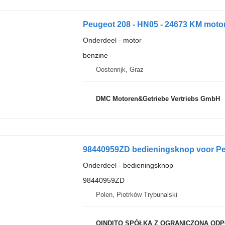
Peugeot 208 - HN05 - 24673 KM motor
Onderdeel - motor
benzine
Oostenrijk, Graz
DMC Motoren&Getriebe Vertriebs GmbH
98440959ZD bedieningsknop voor Peu
Onderdeel - bedieningsknop
98440959ZD
Polen, Piotrków Trybunalski
QINDITO SPÓŁKA Z OGRANICZONĄ ODPOWIED