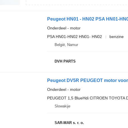
Peugeot HN01 - HN02 PSA HN01-HN02 
Onderdeel - motor
PSA HN01-HN02 HN01- HN02
benzine
België, Namur
DVH PARTS
Peugeot DV5R PEUGEOT motor voor Pe
Onderdeel - motor
PEUGEOT 1,5 BlueHdi CITROEN TOYOTA D
Slowakije
SAR-MAR s. r. o.