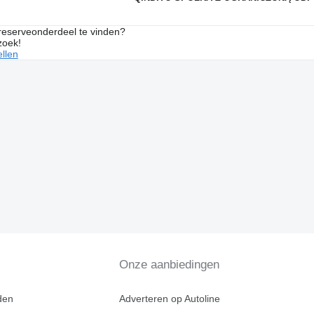
 reserveonderdeel te vinden?
zoek!
llen
Onze aanbiedingen
den
Adverteren op Autoline