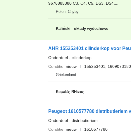
9676885380 C3, C4, C5, DS3, DS4,...
Polen, Chyby
Kaliński - układy wydechowe
AHR 155253401 cilinderkop voor Peu
Onderdeel - cilinderkop
Conditie
nieuw
155253401, 1609073180
Griekenland
Keφalές RHίzoς
Peugeot 1610577780 distributieriem v
Onderdeel - distributieriem
Conditie
nieuw
1610577780