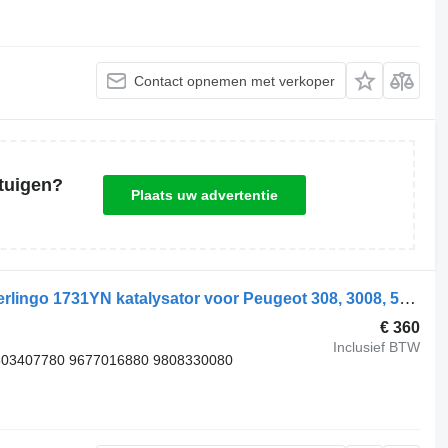
Contact opnemen met verkoper
tuigen?
Plaats uw advertentie
Citroen C3, C4, C5, DS3, DS4, DS5, Berlingo 1731YN katalysator voor Peugeot 308, 3008, 508, Partner auto
€ 360
Inclusief BTW
803407780 9677016880 9808330080