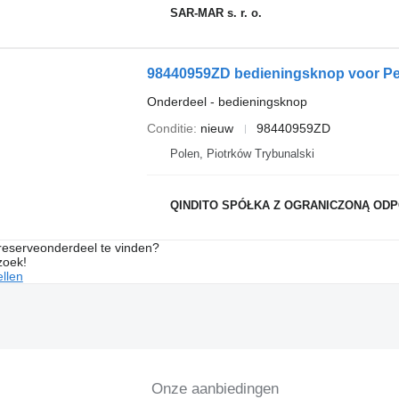
SAR-MAR s. r. o.
98440959ZD bedieningsknop voor Peu
Onderdeel - bedieningsknop
Conditie
nieuw
98440959ZD
Polen, Piotrków Trybunalski
QINDITO SPÓŁKA Z OGRANICZONĄ ODPOWIED
 reserveonderdeel te vinden?
zoek!
llen
Onze aanbiedingen