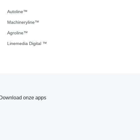
Autoline™
Machineryline™
Agroline™
Linemedia Digital ™
Download onze apps