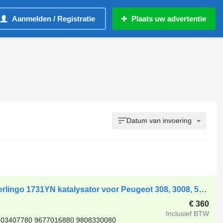
Aanmelden / Registratie
Plaats uw advertentie
Datum van invoering
Citroen C3, C4, C5, DS3, DS4, DS5, Berlingo 1731YN katalysator voor Peugeot 308, 3008, 508, Partner auto
€ 360
Inclusief BTW
803407780 9677016880 9808330080