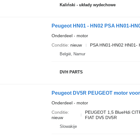
Kaliński - układy wydechowe
Peugeot HN01 - HN02 PSA HN01-HN02 
Onderdeel - motor
Conditie
nieuw
PSA HN01-HN02 HN01- 
België, Namur
DVH PARTS
Peugeot DV5R PEUGEOT motor voor Pe
Onderdeel - motor
Conditie
PEUGEOT 1,5 BlueHdi CI
nieuw
FIAT DV5 DV5R
Slowakije