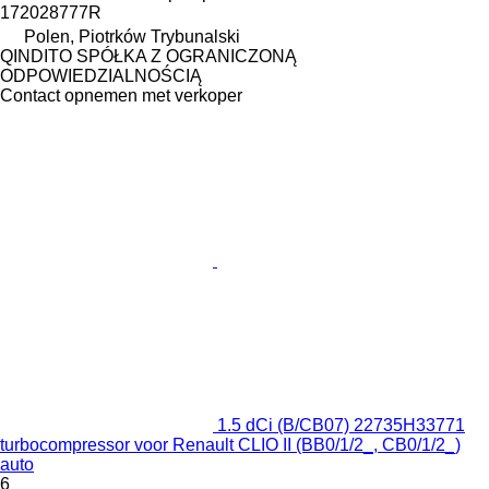
172028777R
Polen, Piotrków Trybunalski
QINDITO SPÓŁKA Z OGRANICZONĄ
ODPOWIEDZIALNOŚCIĄ
Contact opnemen met verkoper
1.5 dCi (B/CB07) 22735H33771
turbocompressor voor Renault CLIO II (BB0/1/2_, CB0/1/2_)
auto
6