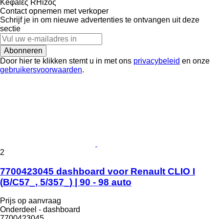
Keφalές RHίzoς
Contact opnemen met verkoper
Schrijf je in om nieuwe advertenties te ontvangen uit deze
sectie
Abonneren
Door hier te klikken stemt u in met ons
privacybeleid
en onze
gebruikersvoorwaarden
.
2
7700423045 dashboard voor Renault CLIO I
(B/C57_, 5/357_) | 90 - 98 auto
Prijs op aanvraag
Onderdeel - dashboard
7700423045