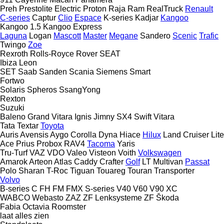
Preh
Prestolite Electric
Proton
Raja
Ram
RealTruck
Renault
C-series
Captur
Clio
Espace
K-series
Kadjar
Kangoo
Kangoo 1.5
Kangoo Express
Laguna
Logan
Mascott
Master
Megane
Sandero
Scenic
Trafic
Twingo
Zoe
Rexroth
Rolls-Royce
Rover
SEAT
Ibiza
Leon
SET
Saab
Sanden
Scania
Siemens
Smart
Fortwo
Solaris
Spheros
SsangYong
Rexton
Suzuki
Baleno
Grand Vitara
Ignis
Jimny
SX4
Swift
Vitara
Tata
Textar
Toyota
Auris
Avensis
Aygo
Corolla
Dyna
Hiace
Hilux
Land Cruiser
Lite
Ace
Prius
Probox
RAV4
Tacoma
Yaris
Tru-Turf
VAZ
VDO
Valeo
Visteon
Voith
Volkswagen
Amarok
Arteon
Atlas
Caddy
Crafter
Golf
LT
Multivan
Passat
Polo
Sharan
T-Roc
Tiguan
Touareg
Touran
Transporter
Volvo
B-series
C
FH
FM
FMX
S-series
V40
V60
V90
XC
WABCO
Webasto
ZAZ
ZF Lenksysteme
ZF
Škoda
Fabia
Octavia
Roomster
laat alles zien