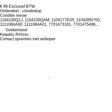
€ 99
Exclusief BTW
Onderdeel - cilinderkop
Conditie
nieuw
1104100Q1J, 1104100QAM, 110417781R, 11042BN700,
1111084A00, 1111084A01, 7701473181, 7701475496,...
Griekenland
Keφalές RHίzoς
Contact opnemen met verkoper