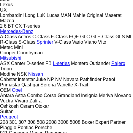
Lexus
UX
Lombardini
Long
LuK
Lucas
MAN
Mahle Original
Maserati
Mazda
2
6
BT
CX
T-series
Mercedes-Benz
A-Class
Actros
C-Class
E-Class
EQE
GLC
GLE-Class
GLS
ML
R-Class
S-Class
Sprinter
V-Class
Vario
Viano
Vito
Metec
Mini
Cooper
Countryman
Mitsubishi
ASX
Canter
D-series
FB
L-series
Montero
Outlander
Pajero
Triton
Modine
NSK
Nissan
Cabstar
Interstar
Juke
NP
NV
Navara
Pathfinder
Patrol
Primastar
Qashqai
Serena
Vanette
X-Trail
OEM
Opel
Antara
Astra
Combo
Corsa
Grandland
Insignia
Meriva
Movano
Vectra
Vivaro
Zafira
Oshkosh
Osram
Otokar
Sultan
Peugeot
208
301
307
308
508
2008
3008
5008
Boxer
Expert
Partner
Piaggio
Pontiac
Porsche
911
Cayenne
Macan
Panamera