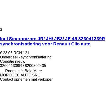
3
Inel Sincronizare JR/ JH/ JB3/ JE 45 326041339R
synchronisatiering voor Renault Clio auto
€ 23,06
RON 121
Onderdeel - synchronisatiering
Conditie
nieuw
326041339R / 8200302435
Roemenië, Baia Mare
MOROGEC AUTO SRL
Contact opnemen met verkoper