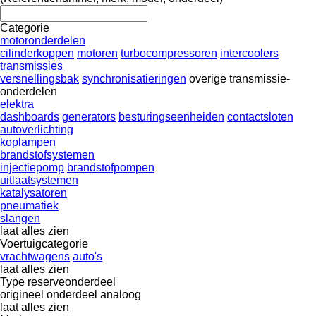
Categorie
motoronderdelen
cilinderkoppen
motoren
turbocompressoren
intercoolers
transmissies
versnellingsbak
synchronisatieringen
overige transmissie-
onderdelen
elektra
dashboards
generators
besturingseenheiden
contactsloten
autoverlichting
koplampen
brandstofsystemen
injectiepomp
brandstofpompen
uitlaatsystemen
katalysatoren
pneumatiek
slangen
laat alles zien
Voertuigcategorie
vrachtwagens
auto's
laat alles zien
Type reserveonderdeel
origineel onderdeel
analoog
laat alles zien