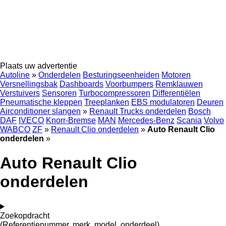
Plaats uw advertentie
Autoline
»
Onderdelen
Besturingseenheiden
Motoren
Versnellingsbak
Dashboards
Voorbumpers
Remklauwen
Verstuivers
Sensoren
Turbocompressoren
Differentiëlen
Pneumatische kleppen
Treeplanken
EBS modulatoren
Deuren
Airconditioner slangen
»
Renault Trucks onderdelen
Bosch
DAF
IVECO
Knorr-Bremse
MAN
Mercedes-Benz
Scania
Volvo
WABCO
ZF
»
Renault Clio onderdelen
»
Auto Renault Clio
onderdelen
»
Auto Renault Clio
onderdelen
Zoekopdracht
(Referentienummer, merk, model, onderdeel)