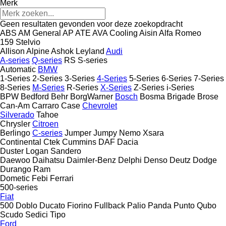
Merk
Geen resultaten gevonden voor deze zoekopdracht
ABS
AM General
AP
ATE
AVA Cooling
Aisin
Alfa Romeo
159
Stelvio
Allison
Alpine
Ashok Leyland
Audi
A-series
Q-series
RS
S-series
Automatic
BMW
1-Series
2-Series
3-Series
4-Series
5-Series
6-Series
7-Series
8-Series
M-Series
R-Series
X-Series
Z-Series
i-Series
BPW
Bedford
Behr
BorgWarner
Bosch
Bosma
Brigade
Brose
Can-Am
Carraro
Case
Chevrolet
Silverado
Tahoe
Chrysler
Citroen
Berlingo
C-series
Jumper
Jumpy
Nemo
Xsara
Continental
Ctek
Cummins
DAF
Dacia
Duster
Logan
Sandero
Daewoo
Daihatsu
Daimler-Benz
Delphi
Denso
Deutz
Dodge
Durango
Ram
Dometic
Febi
Ferrari
500-series
Fiat
500
Doblo
Ducato
Fiorino
Fullback
Palio
Panda
Punto
Qubo
Scudo
Sedici
Tipo
Ford