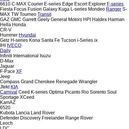
6610
C-MAX
Courier
E-series
Edge
Escort
Explorer
F-series
Fiesta
Focus
Fusion
Galaxy
Kuga
L-series
Mondeo
Ranger
S-
MAX
TW
Tourneo
Transit
GAZ
GMC
Garrett
Geely
General Motors
HPI
Haldex
Harman
Hella
Honda
CR-V
Hummer
Hyundai
Getz
H-series
Kona
Santa Fe
Tucson
i-Series
ix
IHI
IVECO
Daily
Infiniti
International
Isuzu
D-Max
Jaguar
F-Pace
XF
Jeep
Compass
Grand Cherokee
Renegade
Wrangler
Jtekt
KIA
Carnival
Ceed
K-series
Optima
Picanto
Rio
Sorento
Soul
Sportage
XCeed
KamAZ
6520
Kubota
Lancia
Land Rover
Defender
Discovery
Freelander
Range Rover
Leoch
LDC