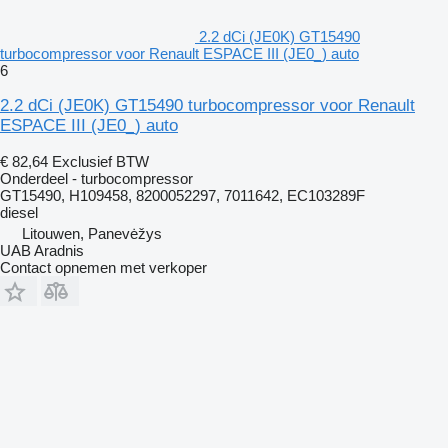
2.2 dCi (JE0K) GT15490
turbocompressor voor Renault ESPACE III (JE0_) auto
6
2.2 dCi (JE0K) GT15490 turbocompressor voor Renault
ESPACE III (JE0_) auto
€ 82,64
Exclusief BTW
Onderdeel - turbocompressor
GT15490, H109458, 8200052297, 7011642, EC103289F
diesel
Litouwen, Panevėžys
UAB Aradnis
Contact opnemen met verkoper