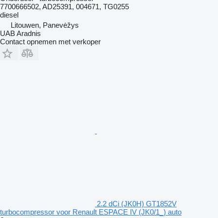
7700666502, AD25391, 004671, TG0255
diesel
Litouwen, Panevėžys
UAB Aradnis
Contact opnemen met verkoper
2.2 dCi (JK0H) GT1852V
turbocompressor voor Renault ESPACE IV (JK0/1_) auto