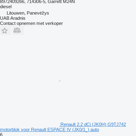
8972409266, 714306-5, Garrett M24N
diesel
Litouwen, Panevėžys
UAB Aradnis
Contact opnemen met verkoper
Renault 2.2 dCi (JK0H) G9TJ742
motorblok voor Renault ESPACE IV (JK0/1_) auto
6