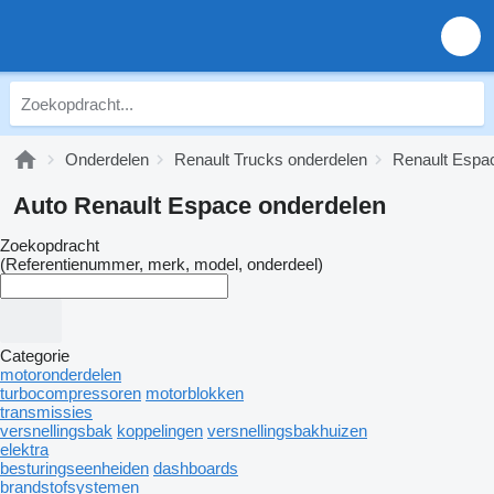
Onderdelen
Renault Trucks onderdelen
Renault Espa
Auto Renault Espace onderdelen
Zoekopdracht
(Referentienummer, merk, model, onderdeel)
Categorie
motoronderdelen
turbocompressoren
motorblokken
transmissies
versnellingsbak
koppelingen
versnellingsbakhuizen
elektra
besturingseenheiden
dashboards
brandstofsystemen