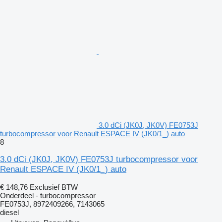
3.0 dCi (JK0J, JK0V) FE0753J
turbocompressor voor Renault ESPACE IV (JK0/1_) auto
8
3.0 dCi (JK0J, JK0V) FE0753J turbocompressor voor
Renault ESPACE IV (JK0/1_) auto
€ 148,76
Exclusief BTW
Onderdeel - turbocompressor
FE0753J, 8972409266, 7143065
diesel