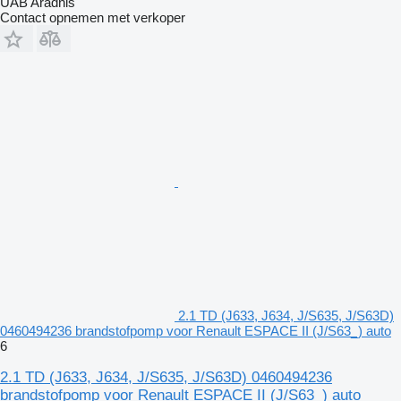
UAB Aradnis
Contact opnemen met verkoper
2.1 TD (J633, J634, J/S635, J/S63D)
0460494236 brandstofpomp voor Renault ESPACE II (J/S63_) auto
6
2.1 TD (J633, J634, J/S635, J/S63D) 0460494236
brandstofpomp voor Renault ESPACE II (J/S63_) auto