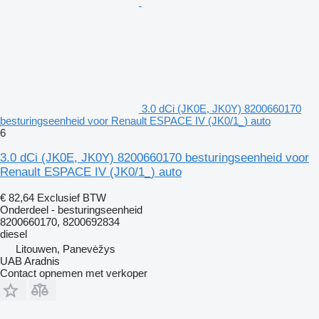
3.0 dCi (JK0E, JK0Y) 8200660170
besturingseenheid voor Renault ESPACE IV (JK0/1_) auto
6
3.0 dCi (JK0E, JK0Y) 8200660170 besturingseenheid voor
Renault ESPACE IV (JK0/1_) auto
€ 82,64
Exclusief BTW
Onderdeel - besturingseenheid
8200660170, 8200692834
diesel
Litouwen, Panevėžys
UAB Aradnis
Contact opnemen met verkoper