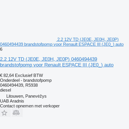
2.2 12V TD (JE0E, JE0H, JE0P)
0460494439 brandstofpomp voor Renault ESPACE III (JE0_) auto
6
2.2 12V TD (JE0E, JE0H, JE0P) 0460494439
brandstofpomp voor Renault ESPACE III (JE0_) auto
€ 82,64
Exclusief BTW
Onderdeel - brandstofpomp
0460494439, R5938
diesel
Litouwen, Panevėžys
UAB Aradnis
Contact opnemen met verkoper