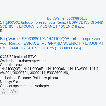
BorgWarner 53039880196
1441100Q0E turbocompressor voor Renault ESPACE IV / GRAND
SCÉNIC II / LAGUNA II / MEGANE II / SCÉNIC II auto
8
BorgWarner 53039880196 1441100Q0E turbocompressor
voor Renault ESPACE IV / GRAND SCÉNIC II / LAGUNA II
/ MEGANE II / SCÉNIC II auto
(53039880196)
€ 335,78
Inclusief BTW
Onderdeel - turbocompressor
Conditie
nieuw
1441100Q0E, 14411-00Q0E, 1441100Q0K, 14411AW301, 14411-
AW301, 36000721, 36002419, 53039700196,...
Letland, Baldone, Baldones pilsēta
Nērings Sia
Contact opnemen met verkoper