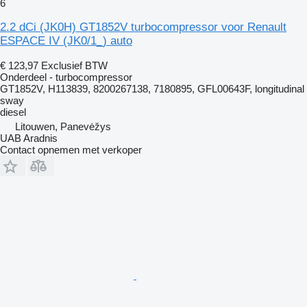
6
2.2 dCi (JK0H) GT1852V turbocompressor voor Renault
ESPACE IV (JK0/1_) auto
€ 123,97
Exclusief BTW
Onderdeel - turbocompressor
GT1852V, H113839, 8200267138, 7180895, GFL00643F, longitudinal
sway
diesel
Litouwen, Panevėžys
UAB Aradnis
Contact opnemen met verkoper