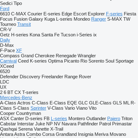
Sedici
Tipo
Ford
6610
C-MAX
Courier
E-series
Edge
Escort
Explorer
F-series
Fiesta
Focus
Fusion
Galaxy
Kuga
L-series
Mondeo
Ranger
S-MAX
TW
Tourneo
Transit
CR-V
Getz
H-series
Kona
Santa Fe
Tucson
i-Series
ix
Daily
D-Max
F-Pace
XF
Compass
Grand Cherokee
Renegade
Wrangler
Carnival
Ceed
K-series
Optima
Picanto
Rio
Sorento
Soul
Sportage
XCeed
6520
Defender
Discovery
Freelander
Range Rover
LDC
UX
2
6
BT
CX
T-series
Mercedes-Benz
A-Class
Actros
C-Class
E-Class
EQE
GLC
GLE-Class
GLS
ML
R-
Class
S-Class
Sprinter
V-Class
Vario
Viano
Vito
Cooper
Countryman
ASX
Canter
D-series
FB
L-series
Montero
Outlander
Pajero
Triton
Cabstar
Interstar
Juke
NP
NV
Navara
Pathfinder
Patrol
Primastar
Qashqai
Serena
Vanette
X-Trail
Antara
Astra
Combo
Corsa
Grandland
Insignia
Meriva
Movano