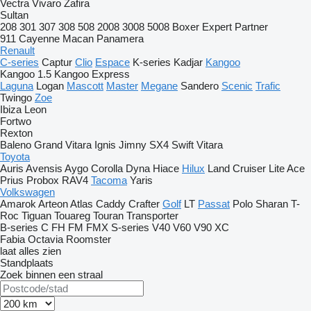
Vectra
Vivaro
Zafira
Sultan
208
301
307
308
508
2008
3008
5008
Boxer
Expert
Partner
911
Cayenne
Macan
Panamera
Renault
C-series
Captur
Clio
Espace
K-series
Kadjar
Kangoo
Kangoo 1.5
Kangoo Express
Laguna
Logan
Mascott
Master
Megane
Sandero
Scenic
Trafic
Twingo
Zoe
Ibiza
Leon
Fortwo
Rexton
Baleno
Grand Vitara
Ignis
Jimny
SX4
Swift
Vitara
Toyota
Auris
Avensis
Aygo
Corolla
Dyna
Hiace
Hilux
Land Cruiser
Lite Ace
Prius
Probox
RAV4
Tacoma
Yaris
Volkswagen
Amarok
Arteon
Atlas
Caddy
Crafter
Golf
LT
Passat
Polo
Sharan
T-
Roc
Tiguan
Touareg
Touran
Transporter
B-series
C
FH
FM
FMX
S-series
V40
V60
V90
XC
Fabia
Octavia
Roomster
laat alles zien
Standplaats
Zoek binnen een straal