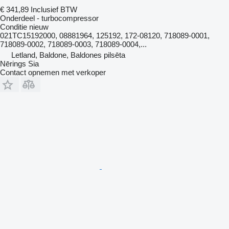
€ 341,89
Inclusief BTW
Onderdeel - turbocompressor
Conditie
nieuw
021TC15192000, 08881964, 125192, 172-08120, 718089-0001,
718089-0002, 718089-0003, 718089-0004,...
Letland, Baldone, Baldones pilsēta
Nērings Sia
Contact opnemen met verkoper