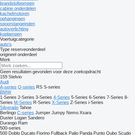
brandstofpompen
cabine onderdelen
kachelmotoren
ophangingen
spoorstangeinden
autoverlichting
koplampen
Voertuigcategorie
auto's
Type reserveonderdeel
origineel onderdeel
Merk
Geen resultaten gevonden voor deze zoekopdracht
159
Stelvio
Audi
A-series
Q-series
RS
S-series
BMW
1-Series
2-Series
3-Series
4-Series
5-Series
6-Series
7-Series
8-
Series
M-Series
R-Series
X-Series
Z-Series
i-Series
Silverado
Tahoe
Berlingo
C-series
Jumper
Jumpy
Nemo
Xsara
Duster
Logan
Sandero
Durango
Ram
500-series
500
Doblo
Ducato
Fiorino
Fullback
Palio
Panda
Punto
Qubo
Scudo