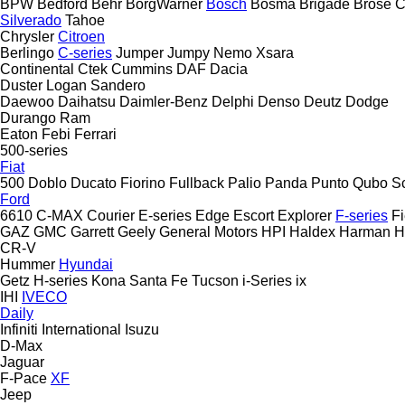
BPW
Bedford
Behr
BorgWarner
Bosch
Bosma
Brigade
Brose
C
Silverado
Tahoe
Chrysler
Citroen
Berlingo
C-series
Jumper
Jumpy
Nemo
Xsara
Continental
Ctek
Cummins
DAF
Dacia
Duster
Logan
Sandero
Daewoo
Daihatsu
Daimler-Benz
Delphi
Denso
Deutz
Dodge
Durango
Ram
Eaton
Febi
Ferrari
500-series
Fiat
500
Doblo
Ducato
Fiorino
Fullback
Palio
Panda
Punto
Qubo
S
Ford
6610
C-MAX
Courier
E-series
Edge
Escort
Explorer
F-series
Fi
GAZ
GMC
Garrett
Geely
General Motors
HPI
Haldex
Harman
H
CR-V
Hummer
Hyundai
Getz
H-series
Kona
Santa Fe
Tucson
i-Series
ix
IHI
IVECO
Daily
Infiniti
International
Isuzu
D-Max
Jaguar
F-Pace
XF
Jeep