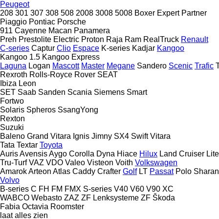
Peugeot
208
301
307
308
508
2008
3008
5008
Boxer
Expert
Partner
Piaggio
Pontiac
Porsche
911
Cayenne
Macan
Panamera
Preh
Prestolite Electric
Proton
Raja
Ram
RealTruck
Renault
C-series
Captur
Clio
Espace
K-series
Kadjar
Kangoo
Kangoo 1.5
Kangoo Express
Laguna
Logan
Mascott
Master
Megane
Sandero
Scenic
Trafic
Rexroth
Rolls-Royce
Rover
SEAT
Ibiza
Leon
SET
Saab
Sanden
Scania
Siemens
Smart
Fortwo
Solaris
Spheros
SsangYong
Rexton
Suzuki
Baleno
Grand Vitara
Ignis
Jimny
SX4
Swift
Vitara
Tata
Textar
Toyota
Auris
Avensis
Aygo
Corolla
Dyna
Hiace
Hilux
Land Cruiser
Lit
Tru-Turf
VAZ
VDO
Valeo
Visteon
Voith
Volkswagen
Amarok
Arteon
Atlas
Caddy
Crafter
Golf
LT
Passat
Polo
Sharan
Volvo
B-series
C
FH
FM
FMX
S-series
V40
V60
V90
XC
WABCO
Webasto
ZAZ
ZF Lenksysteme
ZF
Škoda
Fabia
Octavia
Roomster
laat alles zien