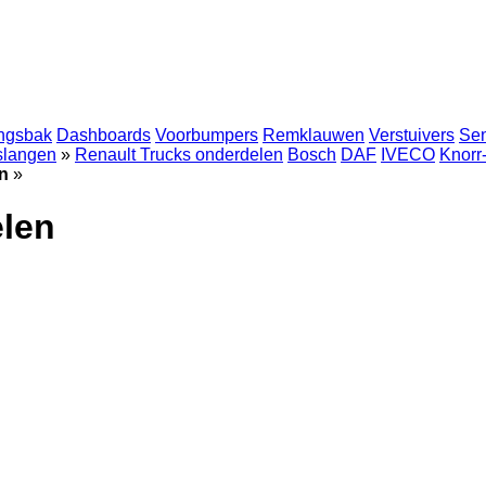
ingsbak
Dashboards
Voorbumpers
Remklauwen
Verstuivers
Se
 slangen
»
Renault Trucks onderdelen
Bosch
DAF
IVECO
Knorr
n
»
elen