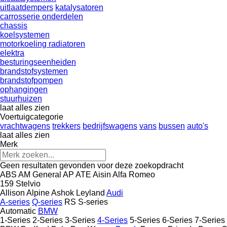
uitlaatdempers
katalysatoren
carrosserie onderdelen
chassis
koelsystemen
motorkoeling radiatoren
elektra
besturingseenheiden
brandstofsystemen
brandstofpompen
ophangingen
stuurhuizen
laat alles zien
Voertuigcategorie
vrachtwagens
trekkers
bedrijfswagens
vans
bussen
auto's
laat alles zien
Merk
Geen resultaten gevonden voor deze zoekopdracht
ABS
AM General
AP
ATE
Aisin
Alfa Romeo
159
Stelvio
Allison
Alpine
Ashok Leyland
Audi
A-series
Q-series
RS
S-series
Automatic
BMW
1-Series
2-Series
3-Series
4-Series
5-Series
6-Series
7-Series