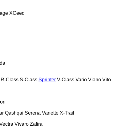
tage
XCeed
da
R-Class
S-Class
Sprinter
V-Class
Vario
Viano
Vito
ton
ar
Qashqai
Serena
Vanette
X-Trail
Vectra
Vivaro
Zafira