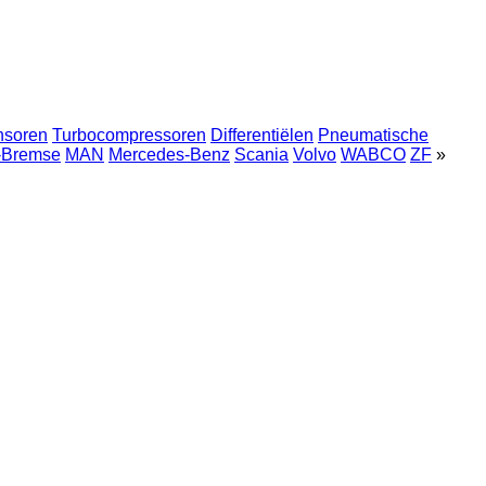
nsoren
Turbocompressoren
Differentiëlen
Pneumatische
-Bremse
MAN
Mercedes-Benz
Scania
Volvo
WABCO
ZF
»