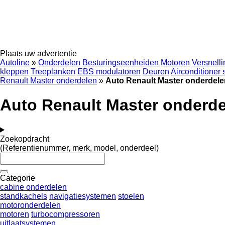
Plaats uw advertentie
Autoline
»
Onderdelen
Besturingseenheiden
Motoren
Versnell
kleppen
Treeplanken
EBS modulatoren
Deuren
Airconditioner
Renault Master onderdelen
»
Auto Renault Master onderdele
Auto Renault Master onderd
Zoekopdracht
(Referentienummer, merk, model, onderdeel)
Categorie
cabine onderdelen
standkachels
navigatiesystemen
stoelen
motoronderdelen
motoren
turbocompressoren
uitlaatsystemen