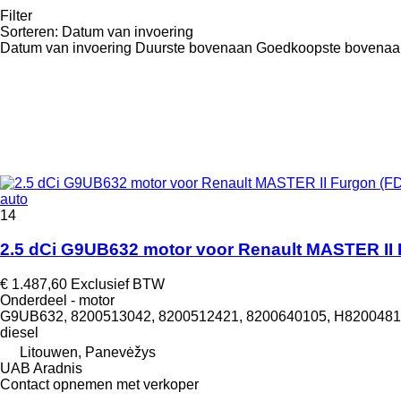
Filter
Sorteren
:
Datum van invoering
Datum van invoering
Duurste bovenaan
Goedkoopste bovenaa
auto
14
2.5 dCi G9UB632 motor voor Renault MASTER II 
€ 1.487,60
Exclusief BTW
Onderdeel - motor
G9UB632, 8200513042, 8200512421, 8200640105, H82004819
diesel
Litouwen, Panevėžys
UAB Aradnis
Contact opnemen met verkoper