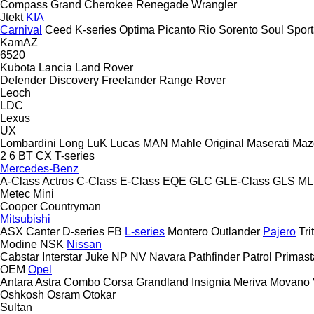
Compass
Grand Cherokee
Renegade
Wrangler
Jtekt
KIA
Carnival
Ceed
K-series
Optima
Picanto
Rio
Sorento
Soul
Spor
KamAZ
6520
Kubota
Lancia
Land Rover
Defender
Discovery
Freelander
Range Rover
Leoch
LDC
Lexus
UX
Lombardini
Long
LuK
Lucas
MAN
Mahle Original
Maserati
Maz
2
6
BT
CX
T-series
Mercedes-Benz
A-Class
Actros
C-Class
E-Class
EQE
GLC
GLE-Class
GLS
ML
Metec
Mini
Cooper
Countryman
Mitsubishi
ASX
Canter
D-series
FB
L-series
Montero
Outlander
Pajero
Tri
Modine
NSK
Nissan
Cabstar
Interstar
Juke
NP
NV
Navara
Pathfinder
Patrol
Primast
OEM
Opel
Antara
Astra
Combo
Corsa
Grandland
Insignia
Meriva
Movano
Oshkosh
Osram
Otokar
Sultan