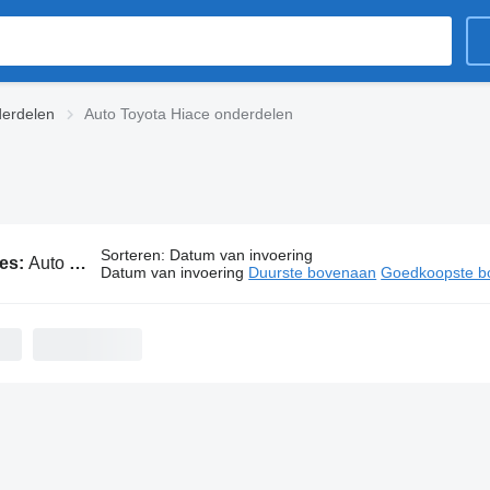
derdelen
Auto Toyota Hiace onderdelen
Sorteren
:
Datum van invoering
ies:
Auto Toyota Hiace onderdelen
Datum van invoering
Duurste bovenaan
Goedkoopste b