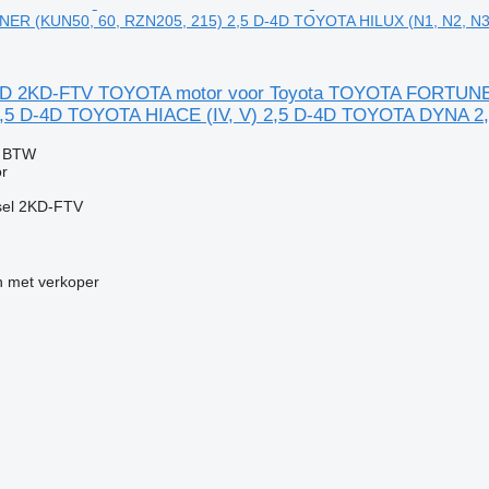
R (KUN50, 60, RZN205, 215) 2,5 D-4D TOYOTA HILUX (N1, N2, N3)
-4D 2KD-FTV TOYOTA motor voor Toyota TOYOTA FORTUNE
2,5 D-4D TOYOTA HIACE (IV, V) 2,5 D-4D TOYOTA DYNA 2,
f BTW
r
sel 2KD-FTV
 met verkoper