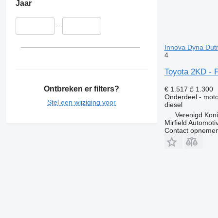
Jaar
–
Innova Dyna Dutr
4
Toyota 2KD - 
Ontbreken er filters?
€ 1.517
£ 1.300
Onderdeel - moto
Stel een wijziging voor
diesel
Verenigd Koni
Mirfield Automoti
Contact opnemen