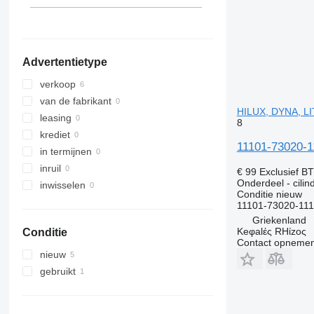
Transit
Advertentietype
verkoop
van de fabrikant
HILUX, DYNA, L
leasing
8
krediet
11101-73020-1
in termijnen
inruil
€ 99
Exclusief B
Onderdeel - cilin
inwisselen
Conditie
nieuw
11101-73020-111
Griekenland
Keφalές RHίzoς
Conditie
Contact opnemen
nieuw
gebruikt