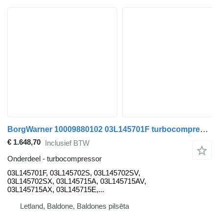
BorgWarner 10009880102 03L145701F turbocompressor voor Volkswagen AMAROK auto
€ 1.648,70
Inclusief BTW
Onderdeel - turbocompressor
03L145701F, 03L145702S, 03L145702SV,
03L145702SX, 03L145715A, 03L145715AV,
03L145715AX, 03L145715E,...
Letland, Baldone, Baldones pilsēta