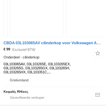
CBDA 03L103065AV cilinderkop voor Volkswagen AMAROK, CRAFTER auto
€ 99
Exclusief BTW
Onderdeel - cilinderkop
03L103065AV, 03L103265E, 03L103265EX,
03L103265G, 03L103265GX, 03L103265H,
03L103265HX, 03L103351C,...
Griekenland
Keφalές RHίzoς