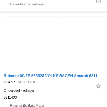
Rulment 0C / F-568528 VOLKSWAGEN Amarok 6311400 rollager voor Volkswagen Amarok auto
€ 64,57
RON 338,80
Onderdeel - rollager
6311400
Roemenië, Baia Mare