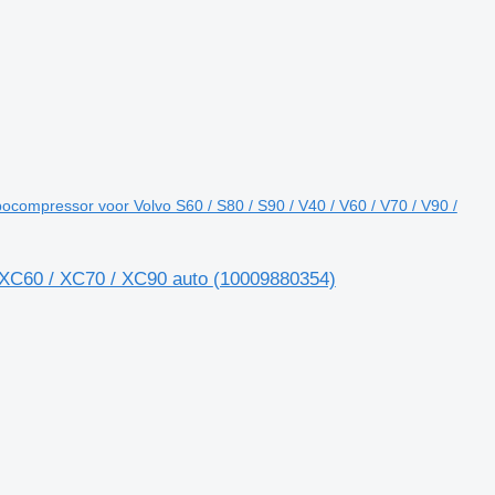
mpressor voor Volvo S60 / S80 / S90 / V40 / V60 / V70 / V90 /
/ XC60 / XC70 / XC90 auto
(10009880354)