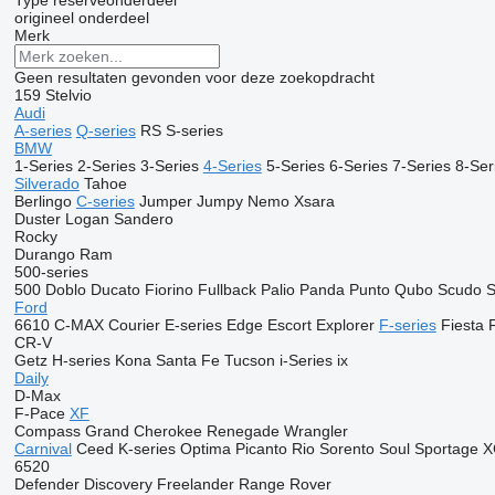
Type reserveonderdeel
origineel onderdeel
Merk
Geen resultaten gevonden voor deze zoekopdracht
159
Stelvio
Audi
A-series
Q-series
RS
S-series
BMW
1-Series
2-Series
3-Series
4-Series
5-Series
6-Series
7-Series
8-Ser
Silverado
Tahoe
Berlingo
C-series
Jumper
Jumpy
Nemo
Xsara
Duster
Logan
Sandero
Rocky
Durango
Ram
500-series
500
Doblo
Ducato
Fiorino
Fullback
Palio
Panda
Punto
Qubo
Scudo
S
Ford
6610
C-MAX
Courier
E-series
Edge
Escort
Explorer
F-series
Fiesta
CR-V
Getz
H-series
Kona
Santa Fe
Tucson
i-Series
ix
Daily
D-Max
F-Pace
XF
Compass
Grand Cherokee
Renegade
Wrangler
Carnival
Ceed
K-series
Optima
Picanto
Rio
Sorento
Soul
Sportage
X
6520
Defender
Discovery
Freelander
Range Rover