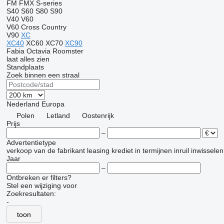
FM
FMX
S-series
S40
S60
S80
S90
V40
V60
V60 Cross Country
V90
XC
XC40
XC60
XC70
XC90
Fabia
Octavia
Roomster
laat alles zien
Standplaats
Zoek binnen een straal
Nederland
Europa
Polen
Letland
Oostenrijk
Prijs
–
Advertentietype
verkoop
van de fabrikant
leasing
krediet
in termijnen
inruil
inwisselen
Jaar
–
Ontbreken er filters?
Stel een wijziging voor
Zoekresultaten:
-
toon