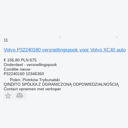
11
Volvo P32240160 versnellingspook voor Volvo XC40 auto
€ 156,80
PLN 675
Onderdeel - versnellingspook
Conditie
nieuw
P32240160 10346360
Polen, Piotrków Trybunalski
QINDITO SPÓŁKA Z OGRANICZONĄ ODPOWIEDZIALNOŚCIĄ
Contact opnemen met verkoper