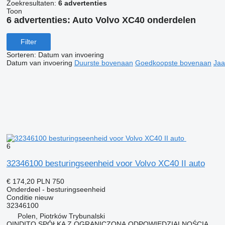
Zoekresultaten:
6 advertenties
Toon
6 advertenties:
Auto Volvo XC40 onderdelen
Filter
Sorteren
:
Datum van invoering
Datum van invoering
Duurste bovenaan
Goedkoopste bovenaan
Jaa
6
32346100 besturingseenheid voor Volvo XC40 II auto
€ 174,20
PLN 750
Onderdeel - besturingseenheid
Conditie
nieuw
32346100
Polen, Piotrków Trybunalski
QINDITO SPÓŁKA Z OGRANICZONĄ ODPOWIEDZIALNOŚCIĄ