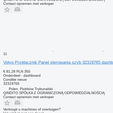
Contact opnemen met verkoper
11
Volvo Przełącznik Panel sterowania szyb 32319765 dash
€ 81,28
PLN 350
Onderdeel - dashboard
Conditie
nieuw
32319765
Polen, Piotrków Trybunalski
QINDITO SPÓŁKA Z OGRANICZONĄ ODPOWIEDZIALNOŚCIĄ
Contact opnemen met verkoper
Verkoopt u machines of voertuigen?