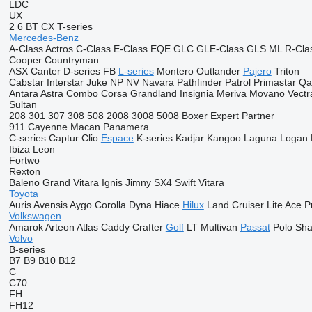
LDC
UX
2
6
BT
CX
T-series
Mercedes-Benz
A-Class
Actros
C-Class
E-Class
EQE
GLC
GLE-Class
GLS
ML
R-Cla
Cooper
Countryman
ASX
Canter
D-series
FB
L-series
Montero
Outlander
Pajero
Triton
Cabstar
Interstar
Juke
NP
NV
Navara
Pathfinder
Patrol
Primastar
Qa
Antara
Astra
Combo
Corsa
Grandland
Insignia
Meriva
Movano
Vectr
Sultan
208
301
307
308
508
2008
3008
5008
Boxer
Expert
Partner
911
Cayenne
Macan
Panamera
C-series
Captur
Clio
Espace
K-series
Kadjar
Kangoo
Laguna
Logan
Ibiza
Leon
Fortwo
Rexton
Baleno
Grand Vitara
Ignis
Jimny
SX4
Swift
Vitara
Toyota
Auris
Avensis
Aygo
Corolla
Dyna
Hiace
Hilux
Land Cruiser
Lite Ace
P
Volkswagen
Amarok
Arteon
Atlas
Caddy
Crafter
Golf
LT
Multivan
Passat
Polo
Sha
Volvo
B-series
B7
B9
B10
B12
C
C70
FH
FH12