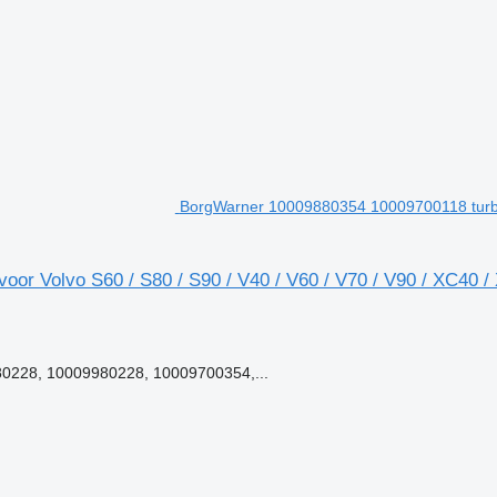
BorgWarner 10009880354 10009700118 turboco
r Volvo S60 / S80 / S90 / V40 / V60 / V70 / V90 / XC40 
0228, 10009980228, 10009700354,...