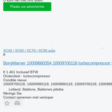
U kunt het met ons doen!
Plaats uw advertentie
XC40 / XC60 / XC70 / XC90 auto
8
BorgWarner 10009880354 10009700118 turbocompressor voo
€ 1.461
Inclusief BTW
Onderdeel - turbocompressor
Conditie
nieuw
10009700118, 10009980118, 10009880118, 10009700228, 1000988
Letland, Baldone, Baldones pilsēta
Nērings Sia
Contact opnemen met verkoper