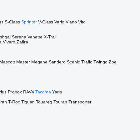
ss
S-Class
Sprinter
V-Class
Vario
Viano
Vito
shqai
Serena
Vanette
X-Trail
a
Vivaro
Zafira
Mascott
Master
Megane
Sandero
Scenic
Trafic
Twingo
Zoe
rius
Probox
RAV4
Tacoma
Yaris
ran
T-Roc
Tiguan
Touareg
Touran
Transporter