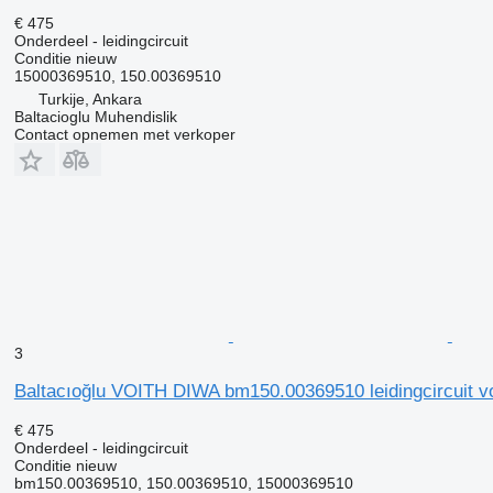
€ 475
Onderdeel - leidingcircuit
Conditie
nieuw
15000369510, 150.00369510
Turkije, Ankara
Baltacioglu Muhendislik
Contact opnemen met verkoper
3
Baltacıoğlu VOITH DIWA bm150.00369510 leidingcircuit v
€ 475
Onderdeel - leidingcircuit
Conditie
nieuw
bm150.00369510, 150.00369510, 15000369510