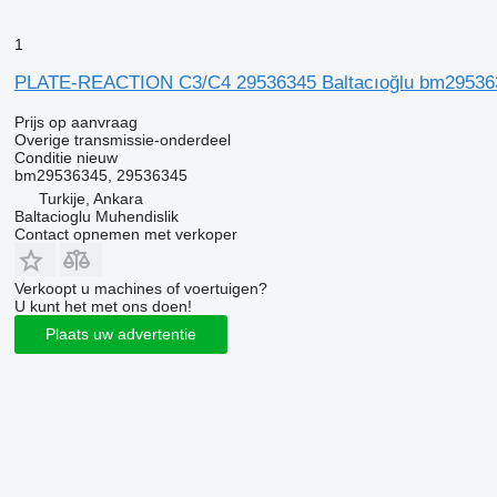
1
PLATE-REACTION C3/C4 29536345 Baltacıoğlu bm295363
Prijs op aanvraag
Overige transmissie-onderdeel
Conditie
nieuw
bm29536345, 29536345
Turkije, Ankara
Baltacioglu Muhendislik
Contact opnemen met verkoper
Verkoopt u machines of voertuigen?
U kunt het met ons doen!
Plaats uw advertentie