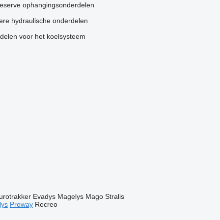
reserve ophangingsonderdelen
ere hydraulische onderdelen
delen voor het koelsysteem
urotrakker
Evadys
Magelys
Mago
Stralis
lys
Proway
Recreo