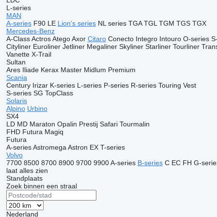
LDC
L-series
MAN
A-series
F90
LE
Lion's series
NL series
TGA
TGL
TGM
TGS
TGX
Mercedes-Benz
A-Class
Actros
Atego
Axor
Citaro
Conecto
Integro
Intouro
O-series
S
Cityliner
Euroliner
Jetliner
Megaliner
Skyliner
Starliner
Tourliner
Trans
Vanette
X-Trail
Sultan
Ares
Iliade
Kerax
Master
Midlum
Premium
Scania
Century
Irizar
K-series
L-series
P-series
R-series
Touring
Vest
S-series
SG
TopClass
Solaris
Alpino
Urbino
SX4
LD
MD
Maraton
Opalin
Prestij
Safari
Tourmalin
FHD
Futura
Magiq
Futura
A-series
Astromega
Astron
EX
T-series
Volvo
7700
8500
8700
8900
9700
9900
A-series
B-series
C
EC
FH
G-serie
laat alles zien
Standplaats
Zoek binnen een straal
Nederland