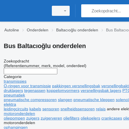
Autoline
Onderdelen
Baltacıoğlu onderdelen
Bus Baltacı
Bus Baltacıoğlu onderdelen
Zoekopdracht
(Referentienummer, merk, model, onderdeel)
Categorie
transmissies
O-ringen voor transmissie
pakkingen versnellingsbak
versnellingbak
druklagers
tegenassen
koppelomvormers
versnellingsbak lagers
PT
pneumatiek
pneumatische compressoren
slangen
pneumatische kleppen
soleno
elektra
leidingcircuits
kabels
sensoren
snelheidssensoren
relais
andere elek
motoronderdelen
oliepompen
zuigers
zuigerveren
oliefilters
oliekoelers
crankcases
oli
motoronderdelen
ophangingen