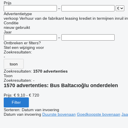
Prijs
–
Advertentietype
verkoop
Verhuur
van de fabrikant
leasing
krediet
in termijnen
inruil
i
Conditie
nieuw
gebruikt
Jaar
–
Ontbreken er filters?
Stel een wijziging voor
Zoekresultaten:
-
toon
Zoekresultaten:
1570 advertenties
Toon
Zoekresultaten:
-
1570 advertenties:
Bus Baltacıoğlu onderdelen
Prijs:
€ 9,10 - € 720
Filter
Sorteren
:
Datum van invoering
Datum van invoering
Duurste bovenaan
Goedkoopste bovenaan
Jaa