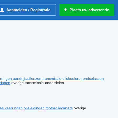
Aanmelden / Registratie
Plaats uw advertentie
rringen
aandrijfasflenzen
transmissie oliekoelers
rondselassen
tringen
overige transmissie-onderdelen
as keerringen
olieleidingen
motoroliecarters
overige