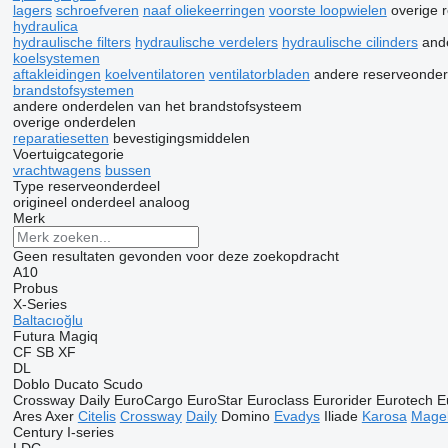
lagers
schroefveren
naaf oliekeerringen
voorste loopwielen
overige 
hydraulica
hydraulische filters
hydraulische verdelers
hydraulische cilinders
and
koelsystemen
aftakleidingen
koelventilatoren
ventilatorbladen
andere reserveonder
brandstofsystemen
andere onderdelen van het brandstofsysteem
overige onderdelen
reparatiesetten
bevestigingsmiddelen
Voertuigcategorie
vrachtwagens
bussen
Type reserveonderdeel
origineel onderdeel
analoog
Merk
Geen resultaten gevonden voor deze zoekopdracht
A10
Probus
X-Series
Baltacıoğlu
Futura
Magiq
CF
SB
XF
DL
Doblo
Ducato
Scudo
Crossway
Daily
EuroCargo
EuroStar
Euroclass
Eurorider
Eurotech
E
Ares
Axer
Citelis
Crossway
Daily
Domino
Evadys
Iliade
Karosa
Mage
Century
I-series