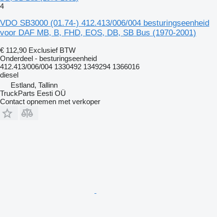
4
VDO SB3000 (01.74-) 412.413/006/004 besturingseenheid
voor DAF MB, B, FHD, EOS, DB, SB Bus (1970-2001)
€ 112,90
Exclusief BTW
Onderdeel - besturingseenheid
412.413/006/004 1330492 1349294 1366016
diesel
Estland, Tallinn
TruckParts Eesti OÜ
Contact opnemen met verkoper