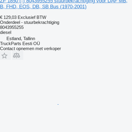
ZF 1850 (-) 8043955255 stuurbekrachtiging voor DAF MB,
B, FHD, EOS, DB, SB Bus (1970-2001)
€ 129,03
Exclusief BTW
Onderdeel - stuurbekrachtiging
8043955255
diesel
Estland, Tallinn
TruckParts Eesti OÜ
Contact opnemen met verkoper