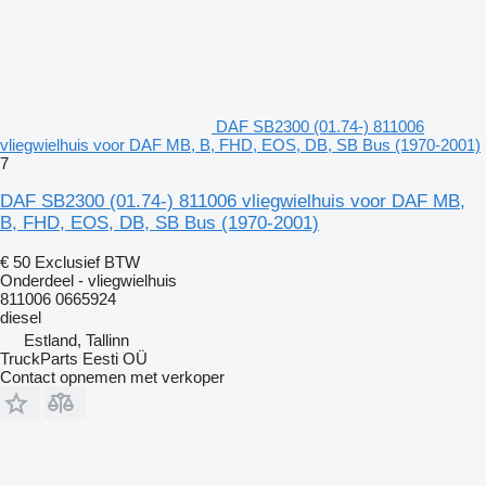
DAF SB2300 (01.74-) 811006
vliegwielhuis voor DAF MB, B, FHD, EOS, DB, SB Bus (1970-2001)
7
DAF SB2300 (01.74-) 811006 vliegwielhuis voor DAF MB,
B, FHD, EOS, DB, SB Bus (1970-2001)
€ 50
Exclusief BTW
Onderdeel - vliegwielhuis
811006 0665924
diesel
Estland, Tallinn
TruckParts Eesti OÜ
Contact opnemen met verkoper