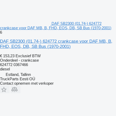
DAF SB2300 (01.74-) 624772
crankcase voor DAF MB, B, FHD, EOS, DB, SB Bus (1970-2001)
6
DAF SB2300 (01.74-) 624772 crankcase voor DAF MB, B,
FHD, EOS, DB, SB Bus (1970-2001)
€ 153,23
Exclusief BTW
Onderdeel - crankcase
624772 0367466
diesel
Estland, Tallinn
TruckParts Eesti OÜ
Contact opnemen met verkoper