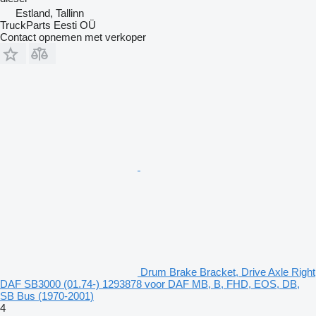
Estland, Tallinn
TruckParts Eesti OÜ
Contact opnemen met verkoper
Drum Brake Bracket, Drive Axle Right
DAF SB3000 (01.74-) 1293878 voor DAF MB, B, FHD, EOS, DB,
SB Bus (1970-2001)
4