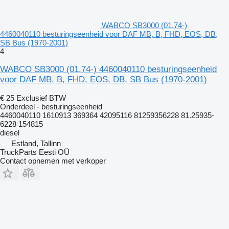
WABCO SB3000 (01.74-)
4460040110 besturingseenheid voor DAF MB, B, FHD, EOS, DB,
SB Bus (1970-2001)
4
WABCO SB3000 (01.74-) 4460040110 besturingseenheid
voor DAF MB, B, FHD, EOS, DB, SB Bus (1970-2001)
€ 25
Exclusief BTW
Onderdeel - besturingseenheid
4460040110 1610913 369364 42095116 81259356228 81.25935-
6228 154815
diesel
Estland, Tallinn
TruckParts Eesti OÜ
Contact opnemen met verkoper