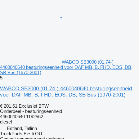
WABCO SB3000 (01.74-)
4460040640 besturingseenheid voor DAF MB, B, FHD, EOS, DB,
SB Bus (1970-2001)
5
WABCO SB3000 (01.74-) 4460040640 besturingseenheid
voor DAF MB, B, FHD, EOS, DB, SB Bus (1970-2001)
€ 201,61
Exclusief BTW
Onderdeel - besturingseenheid
4460040640 1192562
diesel
Estland, Tallinn
TruckParts Eesti OÜ
Contact opnemen met verkoper