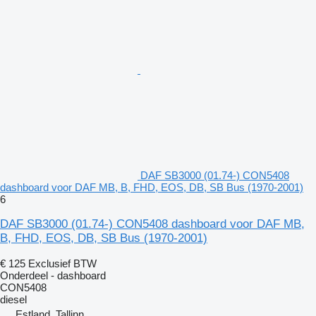
DAF SB3000 (01.74-) CON5408
dashboard voor DAF MB, B, FHD, EOS, DB, SB Bus (1970-2001)
6
DAF SB3000 (01.74-) CON5408 dashboard voor DAF MB,
B, FHD, EOS, DB, SB Bus (1970-2001)
€ 125
Exclusief BTW
Onderdeel - dashboard
CON5408
diesel
Estland, Tallinn