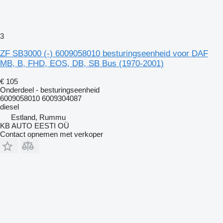
3
ZF SB3000 (-) 6009058010 besturingseenheid voor DAF
MB, B, FHD, EOS, DB, SB Bus (1970-2001)
€ 105
Onderdeel - besturingseenheid
6009058010 6009304087
diesel
Estland, Rummu
KB AUTO EESTI OÜ
Contact opnemen met verkoper