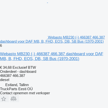
Webasto MB230 (-) 466387 466.387
dashboard voor DAF MB, B, FHD, EOS, DB, SB Bus (1970-2001)
6
Webasto MB230 (-) 466387 466.387 dashboard voor DAF
MB, B, FHD, EOS, DB, SB Bus (1970-2001)
€ 34,68
Exclusief BTW
Onderdeel - dashboard
466387 466.387
diesel
Estland, Tallinn
TruckParts Eesti OÜ
Contact opnemen met verkoper