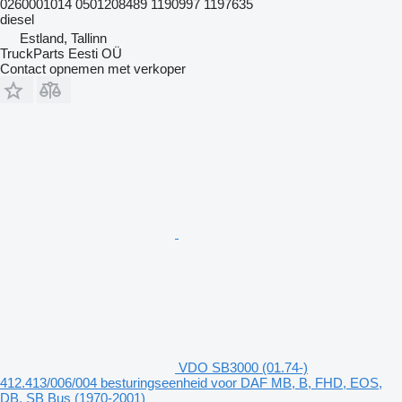
0260001014 0501208489 1190997 1197635
diesel
Estland, Tallinn
TruckParts Eesti OÜ
Contact opnemen met verkoper
VDO SB3000 (01.74-)
412.413/006/004 besturingseenheid voor DAF MB, B, FHD, EOS,
DB, SB Bus (1970-2001)