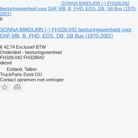
SONNA B96DL695 (-) FH328.042
besturingseenheid voor DAF MB, B, FHD, EOS, DB, SB Bus (1970-
2001)
6
SONNA B96DL695 (-) FH328.042 besturingseenheid voor
DAF MB, B, FHD, EOS, DB, SB Bus (1970-2001)
€ 42,74
Exclusief BTW
Onderdeel - besturingseenheid
FH328.042 FH328042
diesel
Estland, Tallinn
TruckParts Eesti OÜ
Contact opnemen met verkoper