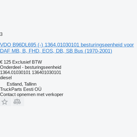
3
VDO B96DL695 (-) 1364.01030101 besturingseenheid voor
DAF MB, B, FHD, EOS, DB, SB Bus (1970-2001)
€ 125
Exclusief BTW
Onderdeel - besturingseenheid
1364.01030101 136401030101
diesel
Estland, Tallinn
TruckParts Eesti OÜ
Contact opnemen met verkoper