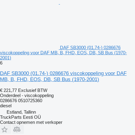
DAF SB3000 (01.74-) 0286676
viscokoppeling voor DAF MB, B, FHD, EOS, DB, SB Bus (1970-
2001)
6
DAF SB3000 (01.74-) 0286676 viscokoppeling voor DAF
MB, B, FHD, EOS, DB, SB Bus (1970-2001)
€ 221,77
Exclusief BTW
Onderdeel - viscokoppeling
0286676 0510725360
diesel
Estland, Tallinn
TruckParts Eesti OÜ
Contact opnemen met verkoper