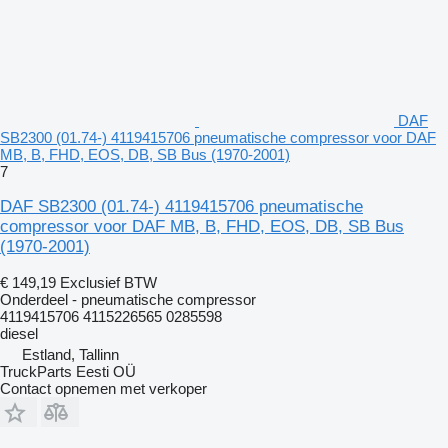
DAF
SB2300 (01.74-) 4119415706 pneumatische compressor voor DAF
MB, B, FHD, EOS, DB, SB Bus (1970-2001)
7
DAF SB2300 (01.74-) 4119415706 pneumatische
compressor voor DAF MB, B, FHD, EOS, DB, SB Bus
(1970-2001)
€ 149,19
Exclusief BTW
Onderdeel - pneumatische compressor
4119415706 4115226565 0285598
diesel
Estland, Tallinn
TruckParts Eesti OÜ
Contact opnemen met verkoper