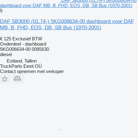
DAF SB3000 (01.74-) 5KG006634-00
dashboard voor DAF MB, B, FHD, EOS, DB, SB Bus (1970-2001)
5
DAF SB3000 (01.74-) 5KG006634-00 dashboard voor DAF
MB, B, FHD, EOS, DB, SB Bus (1970-2001)
€ 125
Exclusief BTW
Onderdeel - dashboard
5KG006634-00 0085630
diesel
Estland, Tallinn
TruckParts Eesti OÜ
Contact opnemen met verkoper