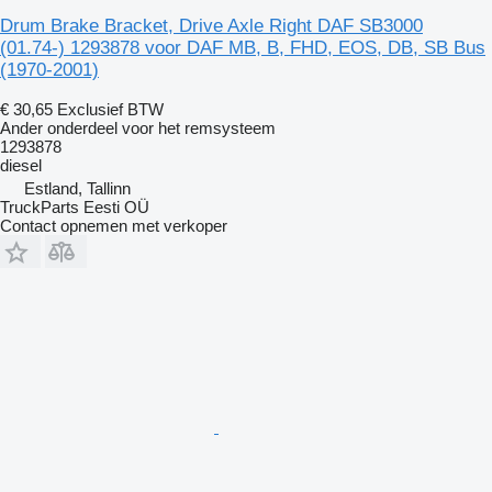
Drum Brake Bracket, Drive Axle Right DAF SB3000
(01.74-) 1293878 voor DAF MB, B, FHD, EOS, DB, SB Bus
(1970-2001)
€ 30,65
Exclusief BTW
Ander onderdeel voor het remsysteem
1293878
diesel
Estland, Tallinn
TruckParts Eesti OÜ
Contact opnemen met verkoper