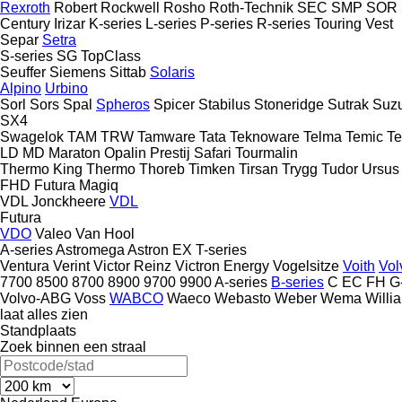
Rexroth
Robert
Rockwell
Rosho
Roth-Technik
SEC
SMP
SOR
Century
Irizar
K-series
L-series
P-series
R-series
Touring
Vest
Separ
Setra
S-series
SG
TopClass
Seuffer
Siemens
Sittab
Solaris
Alpino
Urbino
Sorl
Sors
Spal
Spheros
Spicer
Stabilus
Stoneridge
Sutrak
Suzu
SX4
Swagelok
TAM
TRW
Tamware
Tata
Teknoware
Telma
Temic
T
LD
MD
Maraton
Opalin
Prestij
Safari
Tourmalin
Thermo King
Thermo
Thoreb
Timken
Tirsan
Trygg
Tudor
Ursus
FHD
Futura
Magiq
VDL Jonckheere
VDL
Futura
VDO
Valeo
Van Hool
A-series
Astromega
Astron
EX
T-series
Ventura
Verint
Victor Reinz
Victron Energy
Vogelsitze
Voith
Vol
7700
8500
8700
8900
9700
9900
A-series
B-series
C
EC
FH
G
Volvo-ABG
Voss
WABCO
Waeco
Webasto
Weber
Wema
Willi
laat alles zien
Standplaats
Zoek binnen een straal