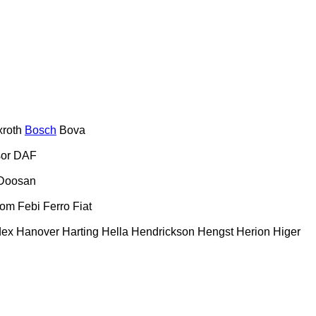
roth
Bosch
Bova
or
DAF
Doosan
com
Febi
Ferro
Fiat
dex
Hanover
Harting
Hella
Hendrickson
Hengst
Herion
Higer