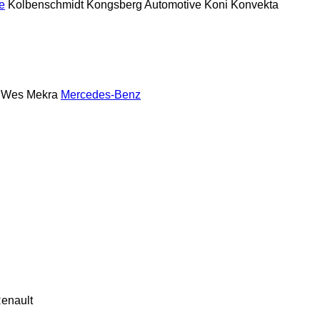
e
Kolbenschmidt
Kongsberg Automotive
Koni
Konvekta
 Wes
Mekra
Mercedes-Benz
enault