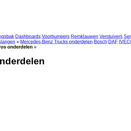
ingsbak
Dashboards
Voorbumpers
Remklauwen
Verstuivers
Se
 slangen
»
Mercedes-Benz Trucks onderdelen
Bosch
DAF
IVEC
ros onderdelen
»
nderdelen