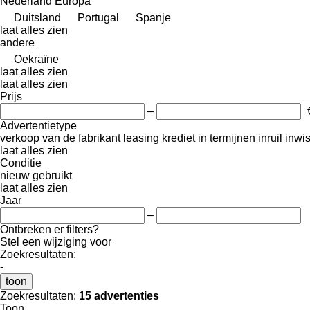
Nederland
Europa
Duitsland
Portugal
Spanje
laat alles zien
andere
Oekraïne
laat alles zien
laat alles zien
Prijs
–
Advertentietype
verkoop
van de fabrikant
leasing
krediet
in termijnen
inruil
inwi
laat alles zien
Conditie
nieuw
gebruikt
laat alles zien
Jaar
–
Ontbreken er filters?
Stel een wijziging voor
Zoekresultaten:
-
toon
Zoekresultaten:
15 advertenties
Toon