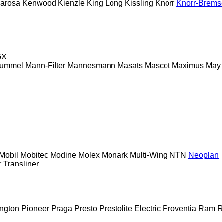
arosa
Kenwood
Kienzle
King Long
Kissling
Knorr
Knorr-Brems
GX
ummel
Mann-Filter
Mannesmann
Masats
Mascot
Maximus
May
Mobil
Mobitec
Modine
Molex
Monark
Multi-Wing
NTN
Neoplan
r
Transliner
ington
Pioneer
Praga
Presto
Prestolite Electric
Proventia
Ram
R