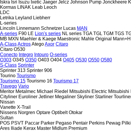
Iskra
Isri
Isuzu
Ixetic
Jaeger
Jelcz
Johnson Pump
Jonckheere
K
Kormas
LINAK
Leab
Leoch
LDC
Letrika
Leyland
Liebherr
L-series
Lincoln
Linnemann Schnetzer
Lucas
MAN
A-series
F90
LE
Lion's series
NL series
TGA
TGL
TGM
TGS
T
MB
MXN
Maehler & Kaege
Maestronic
Mahle Original
Mann+H
A-Class
Actros
Atego
Axor
Citaro
Citaro O530
Conecto
Integro
Intouro
O-series
O303
O345
O350
O403
O404
O405
O530
O550
O580
S-Class
Sprinter
Sprinter 313
Sprinter 906
Tourino
Tourismo
Tourismo 15
Tourismo 16
Tourismo 17
Travego
Vario
Meritor
Metalmec
Michael Riedel
Mitsubishi Electric
Mitsubishi
Cityliner
Euroliner
Jetliner
Megaliner
Skyliner
Starliner
Tourline
Nissan
Vanette
X-Trail
Nissens
Norgren
Optare
Optibelt
Otokar
Sultan
POS
PSVT
Paccar
Parker
Pegaso
Pentair
Perkins
Pewag
Pilk
Ares
Iliade
Kerax
Master
Midlum
Premium