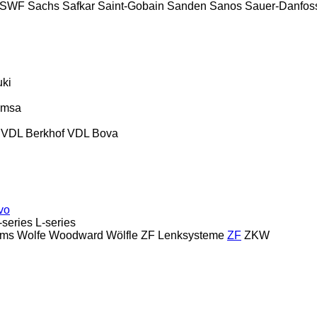
SWF
Sachs
Safkar
Saint-Gobain
Sanden
Sanos
Sauer-Danfos
ki
emsa
VDL Berkhof
VDL Bova
vo
-series
L-series
ams
Wolfe
Woodward
Wölfle
ZF Lenksysteme
ZF
ZKW