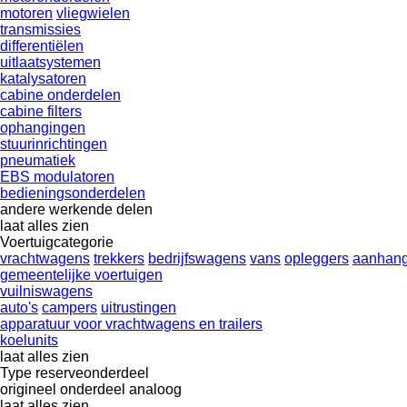
motoren
vliegwielen
transmissies
differentiëlen
uitlaatsystemen
katalysatoren
cabine onderdelen
cabine filters
ophangingen
stuurinrichtingen
pneumatiek
EBS modulatoren
bedieningsonderdelen
andere werkende delen
laat alles zien
Voertuigcategorie
vrachtwagens
trekkers
bedrijfswagens
vans
opleggers
aanhang
gemeentelijke voertuigen
vuilniswagens
auto's
campers
uitrustingen
apparatuur voor vrachtwagens en trailers
koelunits
laat alles zien
Type reserveonderdeel
origineel onderdeel
analoog
laat alles zien