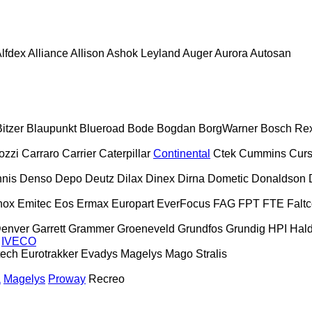
lfdex
Alliance
Allison
Ashok Leyland
Auger
Aurora
Autosan
itzer
Blaupunkt
Blueroad
Bode
Bogdan
BorgWarner
Bosch Rex
zzi
Carraro
Carrier
Caterpillar
Continental
Ctek
Cummins
Curs
nis
Denso
Depo
Deutz
Dilax
Dinex
Dirna
Dometic
Donaldson
nox
Emitec
Eos
Ermax
Europart
EverFocus
FAG
FPT
FTE
Falt
Denver
Garrett
Grammer
Groeneveld
Grundfos
Grundig
HPI
Hal
IVECO
tech
Eurotrakker
Evadys
Magelys
Mago
Stralis
a
Magelys
Proway
Recreo