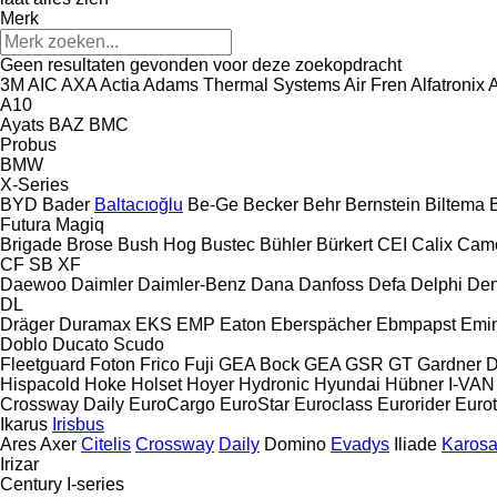
Merk
Geen resultaten gevonden voor deze zoekopdracht
3M
AIC
AXA
Actia
Adams Thermal Systems
Air Fren
Alfatronix
A
A10
Ayats
BAZ
BMC
Probus
BMW
X-Series
BYD
Bader
Baltacıoğlu
Be-Ge
Becker
Behr
Bernstein
Biltema
B
Futura
Magiq
Brigade
Brose
Bush Hog
Bustec
Bühler
Bürkert
CEI
Calix
Camo
CF
SB
XF
Daewoo
Daimler
Daimler-Benz
Dana
Danfoss
Defa
Delphi
Den
DL
Dräger
Duramax
EKS
EMP
Eaton
Eberspächer
Ebmpapst
Emi
Doblo
Ducato
Scudo
Fleetguard
Foton
Frico
Fuji
GEA Bock
GEA
GSR
GT
Gardner 
Hispacold
Hoke
Holset
Hoyer
Hydronic
Hyundai
Hübner
I-VAN
Crossway
Daily
EuroCargo
EuroStar
Euroclass
Eurorider
Euro
Ikarus
Irisbus
Ares
Axer
Citelis
Crossway
Daily
Domino
Evadys
Iliade
Karos
Irizar
Century
I-series