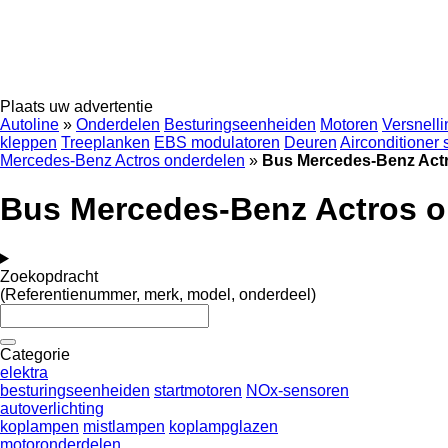
Plaats uw advertentie
Autoline
»
Onderdelen
Besturingseenheiden
Motoren
Versnell
kleppen
Treeplanken
EBS modulatoren
Deuren
Airconditioner
Mercedes-Benz Actros onderdelen
»
Bus Mercedes-Benz Act
Bus Mercedes-Benz Actros o
Zoekopdracht
(Referentienummer, merk, model, onderdeel)
Categorie
elektra
besturingseenheiden
startmotoren
NOx-sensoren
autoverlichting
koplampen
mistlampen
koplampglazen
motoronderdelen