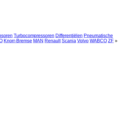
nsoren
Turbocompressoren
Differentiëlen
Pneumatische
O
Knorr-Bremse
MAN
Renault
Scania
Volvo
WABCO
ZF
»