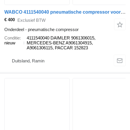
WABCO 4111540040 pneumatische compressor voor Mercedes-Benz Econic, Unimog, Axor, Conecto, Tourino, Zetros, Citaro, Integro, Intouro, Touro bus
€ 400
Exclusief BTW
Onderdeel - pneumatische compressor
Conditie
4111540040 DAIMLER 9061306015,
nieuw
MERCEDES-BENZ A9061304915,
A9061306115, PACCAR 152823
Duitsland, Ramin