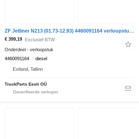
ZF Jetliner N213 (01.73-12.93) 4460091164 verloopstuk voor Neoplan Spaceliner, Skyliner, Jetliner, Cityliner (1973-) bus
€ 399,19
Exclusief BTW
Onderdeel - verloopstuk
4460091164
diesel
Estland, Tallinn
TruckParts Eesti OÜ