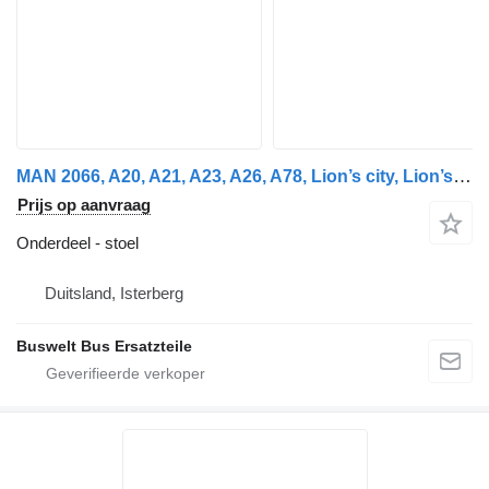
MAN 2066, A20, A21, A23, A26, A78, Lion’s city, Lion’s coach, L stoel voor Neoplan Cityliner, Euroliner, Skyliner, Spaceliner, Starliner, Tourliner bus
Prijs op aanvraag
Onderdeel - stoel
Duitsland, Isterberg
Buswelt Bus Ersatzteile