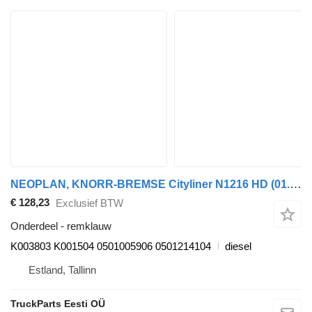
NEOPLAN, KNORR-BREMSE Cityliner N1216 HD (01.73-) K003803 K001504 remklauw voor Neoplan Spaceliner, Skyliner, Jetliner, Cityliner (1973-) bus
€ 128,23
Exclusief BTW
Onderdeel - remklauw
K003803 K001504 0501005906 0501214104
diesel
Estland, Tallinn
TruckParts Eesti OÜ