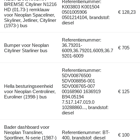
Referentienummer:
BREMSE Cityliner N1216
K003803 K001504
HD (01.73-) remklauw
0501005906
€ 128,23
voor Neoplan Spaceliner,
0501214104, brandstof:
Skyliner, Jetliner, Cityliner
diesel
(1973-) bus
Referentienummer:
Bumper voor Neoplan
36.79201-
€ 705
Cityliner Starliner bus
6009,36.79201.6009,36.7
9201-6009
Referentienummer:
5DV00876500
5DV008856-001
Hella besturingseenheid
5DV008765-007
voor Neoplan Centroliner,
00168960 1636919
€ 125
Euroliner (1998-) bus
B94.05194
7.517.147.019.0
10288860..., brandstof:
diesel
Bader dashboard voor
Neoplan Transliner,
Referentienummer: BT-
€ 100
Sportliner, N-serie (1987-)
400, brandstof: diesel