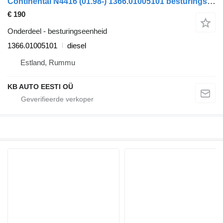
Continental N4416 (01.98-) 1366.01005101 besturingseenheid voor Neoplan Centroliner, Euroliner (1998-) bus
€ 190
Onderdeel - besturingseenheid
1366.01005101
diesel
Estland, Rummu
KB AUTO EESTI OÜ