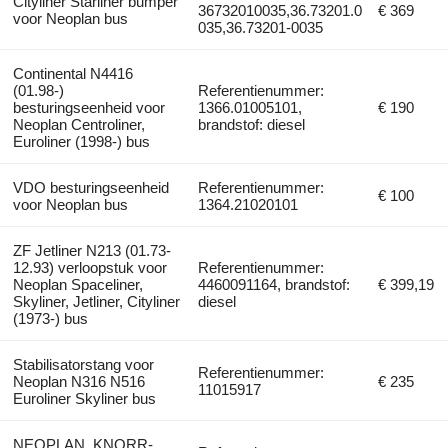
Cityliner Starliner bumper
36732010035,36.73201.0
€ 369
voor Neoplan bus
035,36.73201-0035
Continental N4416
(01.98-)
Referentienummer:
besturingseenheid voor
1366.01005101,
€ 190
Neoplan Centroliner,
brandstof: diesel
Euroliner (1998-) bus
VDO besturingseenheid
Referentienummer:
€ 100
voor Neoplan bus
1364.21020101
ZF Jetliner N213 (01.73-
12.93) verloopstuk voor
Referentienummer:
Neoplan Spaceliner,
4460091164, brandstof:
€ 399,19
Skyliner, Jetliner, Cityliner
diesel
(1973-) bus
Stabilisatorstang voor
Referentienummer:
Neoplan N316 N516
€ 235
11015917
Euroliner Skyliner bus
NEOPLAN, KNORR-