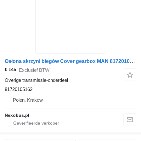
Osłona skrzyni biegów Cover gearbox MAN 81720105162 voor Neoplan Lions Coach R07 R08 bus
€ 145
Exclusief BTW
Overige transmissie-onderdeel
81720105162
Polen, Krakow
Nexobus.pl