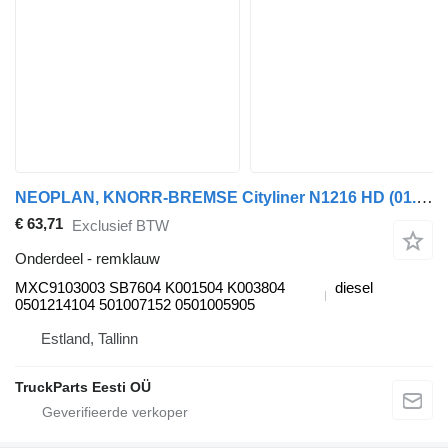
NEOPLAN, KNORR-BREMSE Cityliner N1216 HD (01.73-) MXC9103003 remklauw voor Neoplan Spaceliner, Skyliner, Jetliner, Cityliner (1973-) bus
€ 63,71
Exclusief BTW
Onderdeel - remklauw
MXC9103003 SB7604 K001504 K003804
diesel
0501214104 501007152 0501005905
Estland, Tallinn
TruckParts Eesti OÜ