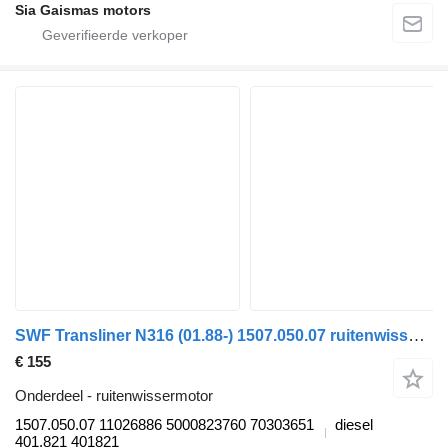
Sia Gaismas motors
SWF Transliner N316 (01.88-) 1507.050.07 ruitenwissermotor voor Neoplan Transliner, Sportliner, N-serie (1987) bus
€ 155
Onderdeel - ruitenwissermotor
1507.050.07 11026886 5000823760 70303651
diesel
401.821 401821