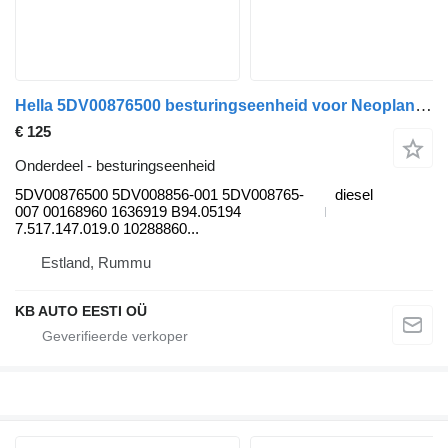
Hella 5DV00876500 besturingseenheid voor Neoplan Centroliner, Euroliner (1998-) bus
€ 125
Onderdeel - besturingseenheid
5DV00876500 5DV008856-001 5DV008765-
diesel
007 00168960 1636919 B94.05194
7.517.147.019.0 10288860...
Estland, Rummu
KB AUTO EESTI OÜ