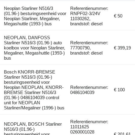
Neoplan Starliner N516/3
Referentienummer:
(01.96-) besturingseenheid voor
RNPF02-3/24V
€ 50
Neoplan Starliner, Megaliner,
11030262,
Megashuttle (1993-) bus
brandstof: diesel
NEOPLAN, DANFOSS
Starliner N516/3 (01.96-) auto
Referentienummer:
koelbox voor Neoplan Starliner,
77700790,
€ 399,19
Megaliner, Megashuttle (1993-)
brandstof: diesel
bus
Bosch KNORR-BREMSE
Starliner N516/3 (01.96-)
besturingseenheid voor
Neoplan NEOPLAN, KNORR-
Referentienummer:
€ 100
BREMSE Starliner N516/3
0486104039
(01.96-) 0486104039 control
unit for NEOPLAN
Starliner/Megaliner (1996-) bus
Referentienummer:
NEOPLAN, BOSCH Starliner
11011625
N516/3 (01.96-)
0260001028
besturingseenheid voor
€ 201,61