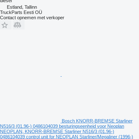
diesel
Estland, Tallinn
TruckParts Eesti OÜ
Contact opnemen met verkoper
Bosch KNORR-BREMSE Starliner
N516/3 (01.96-) 0486104039 besturingseenheid voor Neoplan
NEOPLAN, KNORR-BREMSE Starliner N516/3 (01.96-)
0486104039 control unit for NEOPLAN Starliner/Megaliner (1996-)