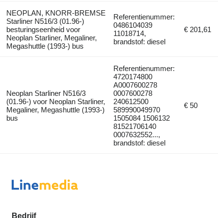
NEOPLAN, KNORR-BREMSE
Referentienummer:
Starliner N516/3 (01.96-)
0486104039
besturingseenheid voor
€ 201,61
11018714,
Neoplan Starliner, Megaliner,
brandstof: diesel
Megashuttle (1993-) bus
Referentienummer:
4720174800
A0007600278
Neoplan Starliner N516/3
0007600278
(01.96-) voor Neoplan Starliner,
240612500
€ 50
Megaliner, Megashuttle (1993-)
589990049970
bus
1505084 1506132
81521706140
0007632552...,
brandstof: diesel
Bedrijf