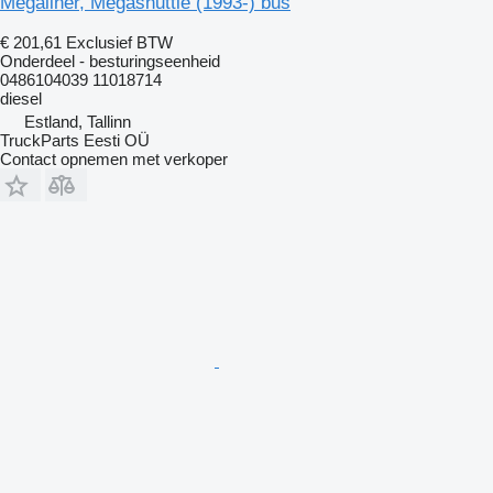
Megaliner, Megashuttle (1993-) bus
€ 201,61
Exclusief BTW
Onderdeel - besturingseenheid
0486104039 11018714
diesel
Estland, Tallinn
TruckParts Eesti OÜ
Contact opnemen met verkoper