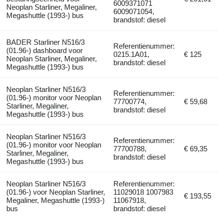
6009371071
Neoplan Starliner, Megaliner,
6009071054,
Megashuttle (1993-) bus
brandstof: diesel
BADER Starliner N516/3
Referentienummer:
(01.96-) dashboard voor
0215.1A01,
€ 125
Neoplan Starliner, Megaliner,
brandstof: diesel
Megashuttle (1993-) bus
Neoplan Starliner N516/3
Referentienummer:
(01.96-) monitor voor Neoplan
77700774,
€ 59,68
Starliner, Megaliner,
brandstof: diesel
Megashuttle (1993-) bus
Neoplan Starliner N516/3
Referentienummer:
(01.96-) monitor voor Neoplan
77700788,
€ 69,35
Starliner, Megaliner,
brandstof: diesel
Megashuttle (1993-) bus
Neoplan Starliner N516/3
Referentienummer:
(01.96-) voor Neoplan Starliner,
11029018 1007983
€ 193,55
Megaliner, Megashuttle (1993-)
11067918,
bus
brandstof: diesel