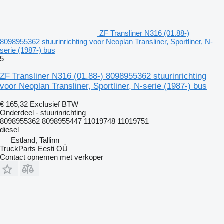
ZF Transliner N316 (01.88-)
8098955362 stuurinrichting voor Neoplan Transliner, Sportliner, N-
serie (1987-) bus
5
ZF Transliner N316 (01.88-) 8098955362 stuurinrichting
voor Neoplan Transliner, Sportliner, N-serie (1987-) bus
€ 165,32
Exclusief BTW
Onderdeel - stuurinrichting
8098955362 8098955447 11019748 11019751
diesel
Estland, Tallinn
TruckParts Eesti OÜ
Contact opnemen met verkoper