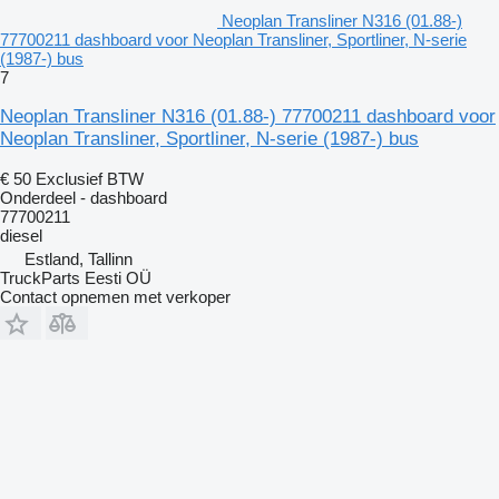
Neoplan Transliner N316 (01.88-)
77700211 dashboard voor Neoplan Transliner, Sportliner, N-serie
(1987-) bus
7
Neoplan Transliner N316 (01.88-) 77700211 dashboard voor
Neoplan Transliner, Sportliner, N-serie (1987-) bus
€ 50
Exclusief BTW
Onderdeel - dashboard
77700211
diesel
Estland, Tallinn
TruckParts Eesti OÜ
Contact opnemen met verkoper