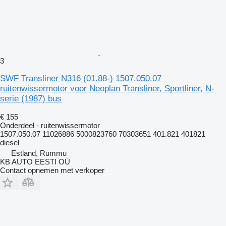
3
SWF Transliner N316 (01.88-) 1507.050.07
ruitenwissermotor voor Neoplan Transliner, Sportliner, N-
serie (1987) bus
€ 155
Onderdeel - ruitenwissermotor
1507.050.07 11026886 5000823760 70303651 401.821 401821
diesel
Estland, Rummu
KB AUTO EESTI OÜ
Contact opnemen met verkoper