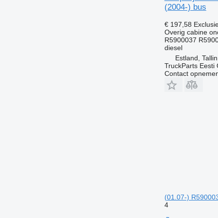
(2004-) bus
€ 197,58
Exclusi
Overig cabine on
R5900037 R590
diesel
Estland, Talli
TruckParts Eesti
Contact opnemen
(01.07-) R590003
4