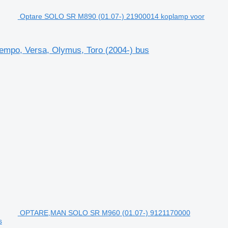
Optare SOLO SR M890 (01.07-) 21900014 koplamp voor
empo, Versa, Olymus, Toro (2004-) bus
OPTARE,MAN SOLO SR M960 (01.07-) 9121170000
s