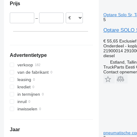
Prijs
G-series
L-series
Optare Solo Sr, 
–
5
Optare SOLO S
€ 55,65
Exclusie
Onderdeel - kop
21900014 29100
Advertentietype
diesel
Estland, Talli
verkoop
TruckParts Eesti
Contact opnemen
van de fabrikant
leasing
krediet
in termijnen
inruil
inwisselen
Jaar
pneumatische com