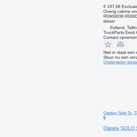
€ 197,58
Exclusi
Overig cabine on
R5900038 R590
diesel
Estland, Talli
TruckParts Eesti
Contact opnemen
Niet in staat een
Stuur nu een ver
Onderdelen beste
Optare Solo Sr, 
5
Optare SOLO S