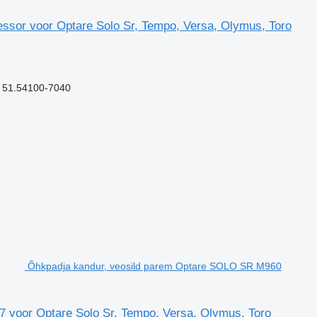
r voor Optare Solo Sr, Tempo, Versa, Olymus, Toro
 51.54100-7040
Õhkpadja kandur, veosild parem Optare SOLO SR M960
 voor Optare Solo Sr, Tempo, Versa, Olymus, Toro