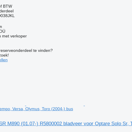
ef BTW
derdeel
0038JKL
nn
 OÜ
 met verkoper
 reserveonderdeel te vinden?
zoek!
llen
Tempo, Versa, Olymus, Toro (2004-) bus
R M890 (01.07-) R5800002 bladveer voor Optare Solo Sr, T