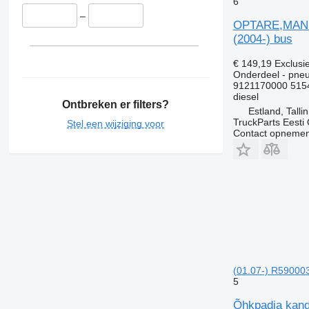
6
–
OPTARE,MAN SO
(2004-) bus
€ 149,19
Exclusi
Onderdeel - pne
9121170000 515
diesel
Ontbreken er filters?
Estland, Talli
TruckParts Eesti
Stel een wijziging voor
Contact opnemen
(01.07-) R590003
5
Õhkpadja kand