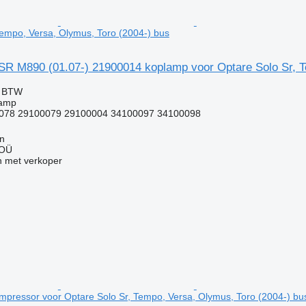
Tempo, Versa, Olymus, Toro (2004-) bus
R M890 (01.07-) 21900014 koplamp voor Optare Solo Sr, T
f BTW
lamp
078 29100079 29100004 34100097 34100098
nn
 OÜ
 met verkoper
pressor voor Optare Solo Sr, Tempo, Versa, Olymus, Toro (2004-) bu