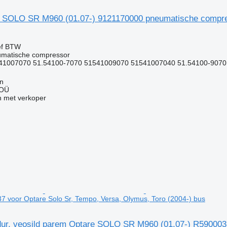
LO SR M960 (01.07-) 9121170000 pneumatische compresso
ef BTW
umatische compressor
41007070 51.54100-7070 51541009070 51541007040 51.54100-9070
nn
 OÜ
 met verkoper
7 voor Optare Solo Sr, Tempo, Versa, Olymus, Toro (2004-) bus
ur, veosild parem Optare SOLO SR M960 (01.07-) R5900037