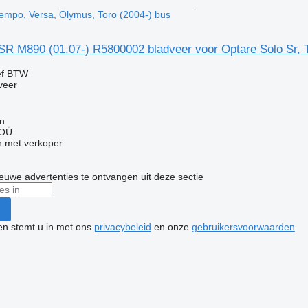
Tempo, Versa, Olymus, Toro (2004-) bus
R M890 (01.07-) R5800002 bladveer voor Optare Solo Sr, T
ef BTW
veer
nn
 OÜ
 met verkoper
nieuwe advertenties te ontvangen uit deze sectie
ken stemt u in met ons
privacybeleid
en onze
gebruikersvoorwaarden
.