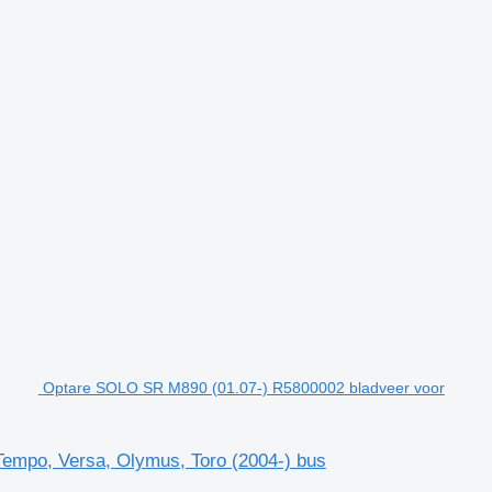
Optare SOLO SR M890 (01.07-) R5800002 bladveer voor
empo, Versa, Olymus, Toro (2004-) bus