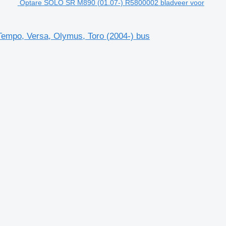
Optare SOLO SR M890 (01.07-) R5800002 bladveer voor
empo, Versa, Olymus, Toro (2004-) bus