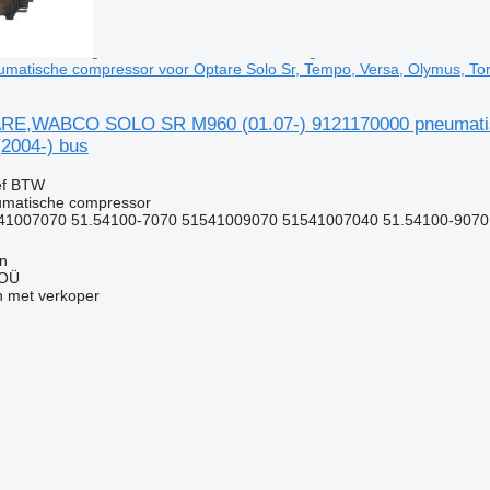
atische compressor voor Optare Solo Sr, Tempo, Versa, Olymus, Tor
,WABCO SOLO SR M960 (01.07-) 9121170000 pneumatische
(2004-) bus
ef BTW
umatische compressor
41007070 51.54100-7070 51541009070 51541007040 51.54100-9070
nn
 OÜ
 met verkoper