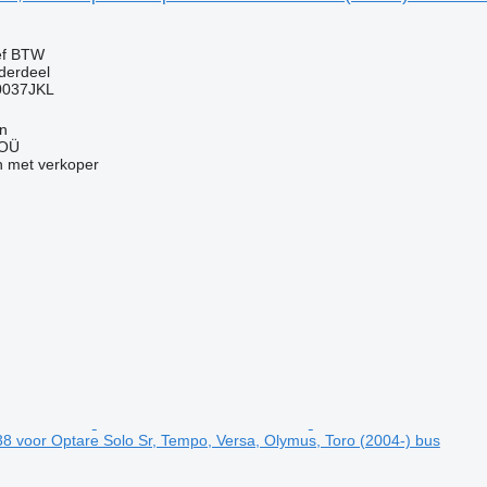
ef BTW
derdeel
0037JKL
nn
 OÜ
 met verkoper
8 voor Optare Solo Sr, Tempo, Versa, Olymus, Toro (2004-) bus