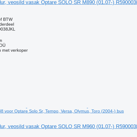
ur, veosild vasak Optare SOLO SR M890 (01.07-) R5900038
ef BTW
derdeel
0038JKL
nn
 OÜ
 met verkoper
8 voor Optare Solo Sr, Tempo, Versa, Olymus, Toro (2004-) bus
ur, veosild vasak Optare SOLO SR M960 (01.07-) R5900038