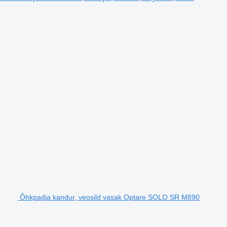
Õhkpadja kandur, veosild vasak Optare SOLO SR M890