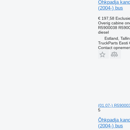
Õhkpadja kand
(2004-) bus
€ 197,58
Exclusi
Overig cabine on
R5900038 R590
diesel
Estland, Talli
TruckParts Eesti
Contact opnemen
(01.07-) R590003
5
Õhkpadja kand
(2004-) bus