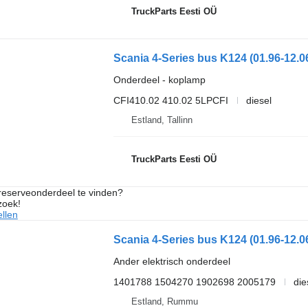
TruckParts Eesti OÜ
Onderdeel - koplamp
CFI410.02 410.02 5LPCFI
diesel
Estland, Tallinn
TruckParts Eesti OÜ
 reserveonderdeel te vinden?
zoek!
llen
Scania 4-Series bus K124 (01.96-12.0
Ander elektrisch onderdeel
1401788 1504270 1902698 2005179
die
Estland, Rummu