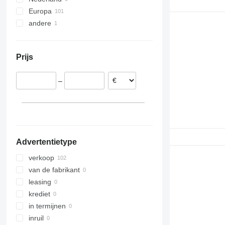
Tourino
C
Europa
Tourismo
EC
andere
Estland
Travego
FH
Roemenië
Oekraïne
Vario
G-series
Portugal
L-series
Prijs
Spanje
–
Advertentietype
verkoop
van de fabrikant
leasing
krediet
in termijnen
inruil