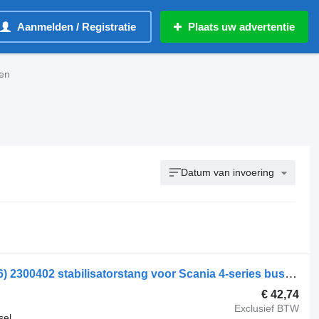
Aanmelden / Registratie
Plaats uw advertentie
en
Datum van invoering
Scania 4-Series bus K124 (01.96-12.06) 2300402 stabilisatorstang voor Scania 4-series bus (1995-2006)
€ 42,74
Exclusief BTW
sel