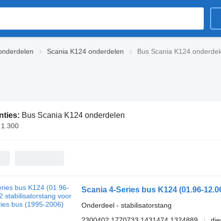
 onderdelen
Scania K124 onderdelen
Bus Scania K124 onderdel
nties:
Bus Scania K124 onderdelen
 1.300
Onderdeel - stabilisatorstang
2300402 1770733 1431474 1324889
die