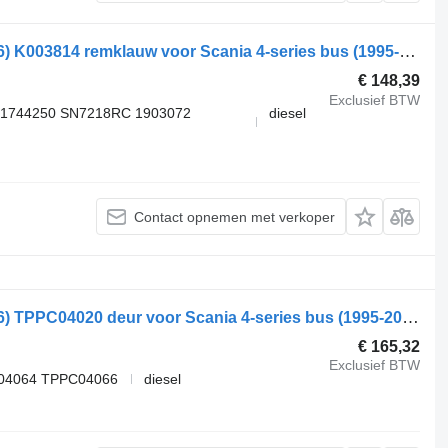
Scania 4-Series bus K124 (01.96-12.06) K003814 remklauw voor Scania 4-series bus (1995-2006)
€ 148,39
Exclusief BTW
 1744250 SN7218RC 1903072
diesel
Contact opnemen met verkoper
Scania 4-Series bus K124 (01.96-12.06) TPPC04020 deur voor Scania 4-series bus (1995-2006)
€ 165,32
Exclusief BTW
04064 TPPC04066
diesel