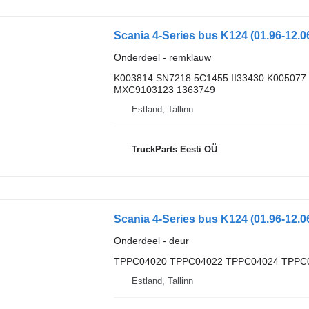
Onderdeel - remklauw
K003814 SN7218 5C1455 II33430 K005077
MXC9103123 1363749
Estland, Tallinn
TruckParts Eesti OÜ
Onderdeel - deur
TPPC04020 TPPC04022 TPPC04024 TPPC
Estland, Tallinn