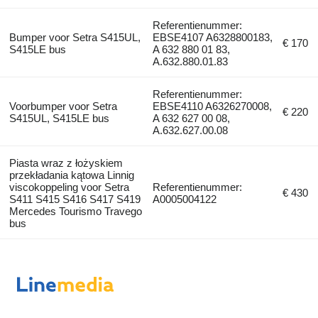
Referentienummer:
Bumper voor Setra S415UL,
EBSE4107 A6328800183,
€ 170
S415LE bus
A 632 880 01 83,
A.632.880.01.83
Referentienummer:
Voorbumper voor Setra
EBSE4110 A6326270008,
€ 220
S415UL, S415LE bus
A 632 627 00 08,
A.632.627.00.08
Piasta wraz z łożyskiem
przekładania kątowa Linnig
viscokoppeling voor Setra
Referentienummer:
€ 430
S411 S415 S416 S417 S419
A0005004122
Mercedes Tourismo Travego
bus