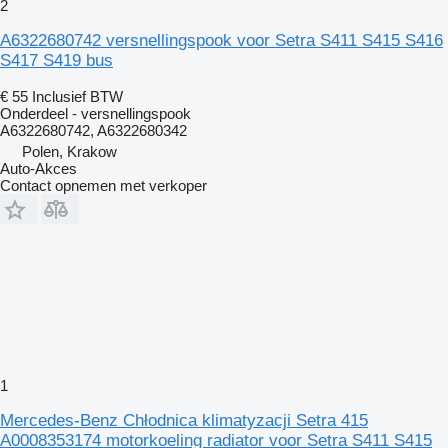
2
A6322680742 versnellingspook voor Setra S411 S415 S416
S417 S419 bus
€ 55
Inclusief BTW
Onderdeel - versnellingspook
A6322680742, A6322680342
Polen, Krakow
Auto-Akces
Contact opnemen met verkoper
1
Mercedes-Benz Chłodnica klimatyzacji Setra 415
A0008353174 motorkoeling radiator voor Setra S411 S415