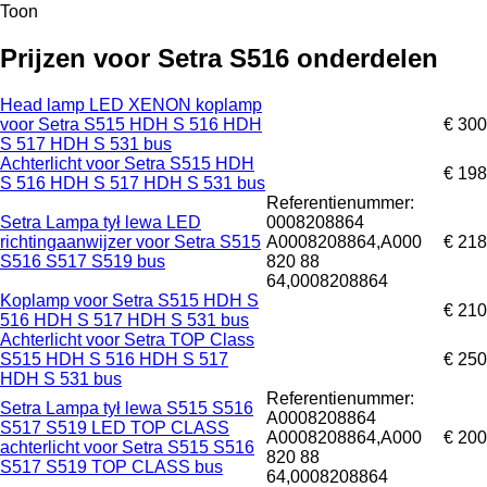
Toon
Prijzen voor Setra S516 onderdelen
Head lamp LED XENON koplamp
voor Setra S515 HDH S 516 HDH
€ 300
S 517 HDH S 531 bus
Achterlicht voor Setra S515 HDH
€ 198
S 516 HDH S 517 HDH S 531 bus
Referentienummer:
Setra Lampa tył lewa LED
0008208864
richtingaanwijzer voor Setra S515
A0008208864,A000
€ 218
S516 S517 S519 bus
820 88
64,0008208864
Koplamp voor Setra S515 HDH S
€ 210
516 HDH S 517 HDH S 531 bus
Achterlicht voor Setra TOP Class
S515 HDH S 516 HDH S 517
€ 250
HDH S 531 bus
Referentienummer:
Setra Lampa tył lewa S515 S516
A0008208864
S517 S519 LED TOP CLASS
A0008208864,A000
€ 200
achterlicht voor Setra S515 S516
820 88
S517 S519 TOP CLASS bus
64,0008208864