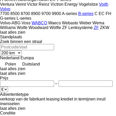
Ventura
Verint
Victor Reinz
Victron Energy
Vogelsitze
Voith
Volvo
7700
8500
8700
8900
9700
9900
A-series
B-series
C
EC
FH
G-series
L-series
Volvo-ABG
Voss
WABCO
Waeco
Webasto
Weber
Wema
Williams
Wolfe
Woodward
Wölfle
ZF Lenksysteme
ZF
ZKW
laat alles zien
Standplaats
Zoek binnen een straal
Nederland
Europa
Polen
Duitsland
laat alles zien
laat alles zien
Prijs
–
Advertentietype
verkoop
van de fabrikant
leasing
krediet
in termijnen
inruil
inwisselen
laat alles zien
Conditie