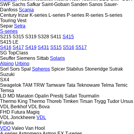
SWF
Sachs
Safkar
Saint-Gobain
Sanden
Sanos
Sauer-
Danfoss
Scania
Century
Irizar
K-series
L-series
P-series
R-series
S-series
Touring
Vest
Separ
Setra
S-series
S215
S315
S319
S328
S411
S415
S415 LE
S416
S417
S419
S431
S515
S516
S517
SG
TopClass
Seuffer
Siemens
Sittab
Solaris
Alpino
Urbino
Sorl
Sors
Spal
Spheros
Spicer
Stabilus
Stoneridge
Sutrak
Suzuki
SX4
Swagelok
TAM
TRW
Tamware
Tata
Teknoware
Telma
Temic
Temsa
LD
MD
Maraton
Opalin
Prestij
Safari
Tourmalin
Thermo King
Thermo
Thoreb
Timken
Tirsan
Trygg
Tudor
Ursus
VDL Berkhof
VDL Bova
FHD
Futura
Magiq
VDL Jonckheere
VDL
Futura
VDO
Valeo
Van Hool
A-series
Astromega
Astron
EX
T-series