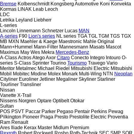
Bremse
Kolbenschmidt
Kongsberg Automotive
Koni
Konvekta
Kormas
LINAK
Leab
Leoch
LDC
Letrika
Leyland
Liebherr
L-series
Lincoln
Linnemann Schnetzer
Lucas
MAN
A-series
F90
Lion's series
NL series
TGA
TGL
TGM
TGS
TGX
MB
MXN
Maehler & Kaege
Maestronic
Mahle Original
Mann+Hummel
Mann-Filter
Mannesmann
Masats
Mascot
Maximus
May Wes
Mekra
Mercedes-Benz
A-Class
Actros
Atego
Axor
Citaro
Conecto
Integro
Intouro
O-
series
S-Class
Sprinter
Tourino
Tourismo
Travego
Vario
Meritor
Metalmec
Michael Riedel
Mitsubishi Electric
Mitsubishi
Mobil
Mobitec
Modine
Molex
Monark
Multi-Wing
NTN
Neoplan
Cityliner
Euroliner
Jetliner
Megaliner
Skyliner
Starliner
Tourliner
Transliner
Nissan
Vanette
X-Trail
Nissens
Norgren
Optare
Optibelt
Otokar
Sultan
POS
PSVT
Paccar
Parker
Pegaso
Pentair
Perkins
Pewag
Pilkington
Pioneer
Praga
Presto
Prestolite Electric
Proventia
Ram
Renault
Ares
Iliade
Kerax
Master
Midlum
Premium
Rexroth
Robert
Rockwell
Rosho
Roth-Technik
SEC
SMP
SOR