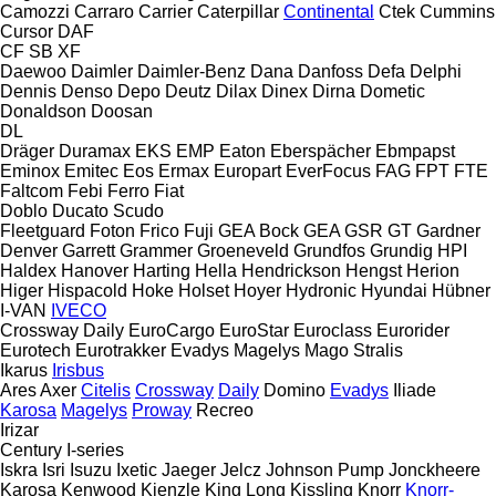
Camozzi
Carraro
Carrier
Caterpillar
Continental
Ctek
Cummins
Cursor
DAF
CF
SB
XF
Daewoo
Daimler
Daimler-Benz
Dana
Danfoss
Defa
Delphi
Dennis
Denso
Depo
Deutz
Dilax
Dinex
Dirna
Dometic
Donaldson
Doosan
DL
Dräger
Duramax
EKS
EMP
Eaton
Eberspächer
Ebmpapst
Eminox
Emitec
Eos
Ermax
Europart
EverFocus
FAG
FPT
FTE
Faltcom
Febi
Ferro
Fiat
Doblo
Ducato
Scudo
Fleetguard
Foton
Frico
Fuji
GEA Bock
GEA
GSR
GT
Gardner
Denver
Garrett
Grammer
Groeneveld
Grundfos
Grundig
HPI
Haldex
Hanover
Harting
Hella
Hendrickson
Hengst
Herion
Higer
Hispacold
Hoke
Holset
Hoyer
Hydronic
Hyundai
Hübner
I-VAN
IVECO
Crossway
Daily
EuroCargo
EuroStar
Euroclass
Eurorider
Eurotech
Eurotrakker
Evadys
Magelys
Mago
Stralis
Ikarus
Irisbus
Ares
Axer
Citelis
Crossway
Daily
Domino
Evadys
Iliade
Karosa
Magelys
Proway
Recreo
Irizar
Century
I-series
Iskra
Isri
Isuzu
Ixetic
Jaeger
Jelcz
Johnson Pump
Jonckheere
Karosa
Kenwood
Kienzle
King Long
Kissling
Knorr
Knorr-