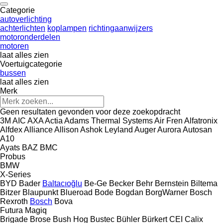
Categorie
autoverlichting
achterlichten
koplampen
richtingaanwijzers
motoronderdelen
motoren
laat alles zien
Voertuigcategorie
bussen
laat alles zien
Merk
Geen resultaten gevonden voor deze zoekopdracht
3M
AIC
AXA
Actia
Adams Thermal Systems
Air Fren
Alfatronix
Alfdex
Alliance
Allison
Ashok Leyland
Auger
Aurora
Autosan
A10
Ayats
BAZ
BMC
Probus
BMW
X-Series
BYD
Bader
Baltacıoğlu
Be-Ge
Becker
Behr
Bernstein
Biltema
Bitzer
Blaupunkt
Blueroad
Bode
Bogdan
BorgWarner
Bosch
Rexroth
Bosch
Bova
Futura
Magiq
Brigade
Brose
Bush Hog
Bustec
Bühler
Bürkert
CEI
Calix