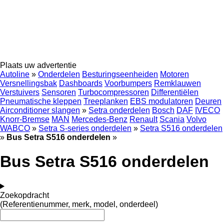
Plaats uw advertentie
Autoline
»
Onderdelen
Besturingseenheiden
Motoren
Versnellingsbak
Dashboards
Voorbumpers
Remklauwen
Verstuivers
Sensoren
Turbocompressoren
Differentiëlen
Pneumatische kleppen
Treeplanken
EBS modulatoren
Deuren
Airconditioner slangen
»
Setra onderdelen
Bosch
DAF
IVECO
Knorr-Bremse
MAN
Mercedes-Benz
Renault
Scania
Volvo
WABCO
»
Setra S-series onderdelen
»
Setra S516 onderdelen
»
Bus Setra S516 onderdelen
»
Bus Setra S516 onderdelen
Zoekopdracht
(Referentienummer, merk, model, onderdeel)