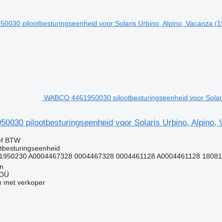
WABCO 4461950030 pilootbesturingseenheid voor Solaris
030 pilootbesturingseenheid voor Solaris Urbino, Alpino, 
ef BTW
otbesturingseenheid
1950230 A0004467328 0004467328 0004461128 A0004461128 18081
nn
 OÜ
 met verkoper