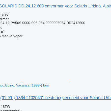
LARIS DD.24.12.600 omvormer voor Solaris Urbino, Alpin
f BTW
ormer
D24-12 PV50S 0000-006-064 0000006064 DD2412600
nn
 OÜ
 met verkoper
no, Alpino, Vacanza (1999-) bus
 (01.99-) 1364.21020501 besturingseenheid voor Solaris Urb
ef BTW
uringseenheid