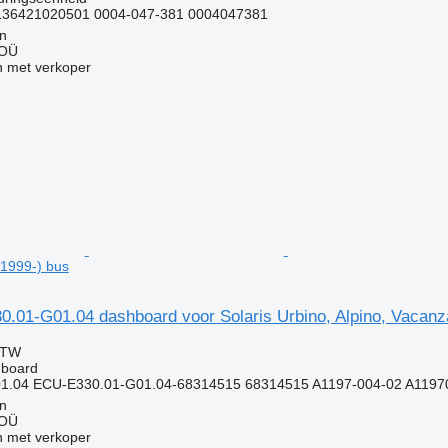
136421020501 0004-047-381 0004047381
nn
 OÜ
 met verkoper
(1999-) bus
0.01-G01.04 dashboard voor Solaris Urbino, Alpino, Vacanz
BTW
hboard
1.04 ECU-E330.01-G01.04-68314515 68314515 A1197-004-02 A11970
nn
 OÜ
 met verkoper