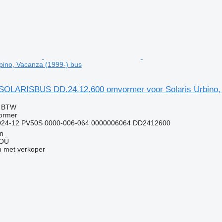
lpino, Vacanza (1999-) bus
LARISBUS DD.24.12.600 omvormer voor Solaris Urbino, A
f BTW
ormer
D24-12 PV50S 0000-006-064 0000006064 DD2412600
nn
 OÜ
 met verkoper