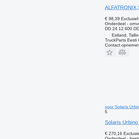
ALFATRONIX,SO
€ 98,39
Exclusie
Onderdeel - omv
DD.24.12.600 D
Estland, Talli
TruckParts Eesti
Contact opnemen
voor Solaris Urbi
5
Solaris Urbino
€ 270,16
Exclusi
Onderdeel - best