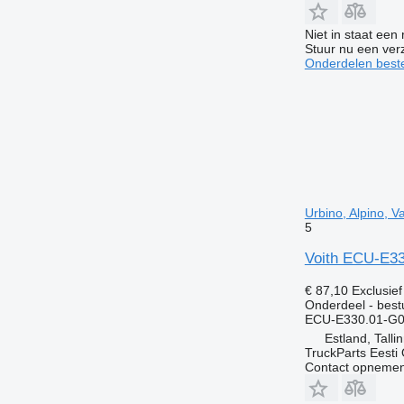
Niet in staat een
Stuur nu een ver
Onderdelen beste
Urbino, Alpino, 
5
Voith ECU-E330
€ 87,10
Exclusie
Onderdeel - best
ECU-E330.01-G0
Estland, Talli
TruckParts Eesti
Contact opnemen