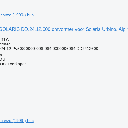
Vacanza (1999-) bus
LARIS DD.24.12.600 omvormer voor Solaris Urbino, Alpin
f BTW
ormer
D24-12 PV50S 0000-006-064 0000006064 DD2412600
nn
 OÜ
 met verkoper
Vacanza (1999-) bus