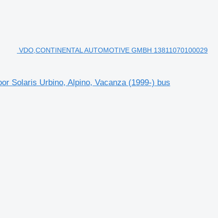
VDO,CONTINENTAL AUTOMOTIVE GMBH 13811070100029
laris Urbino, Alpino, Vacanza (1999-) bus