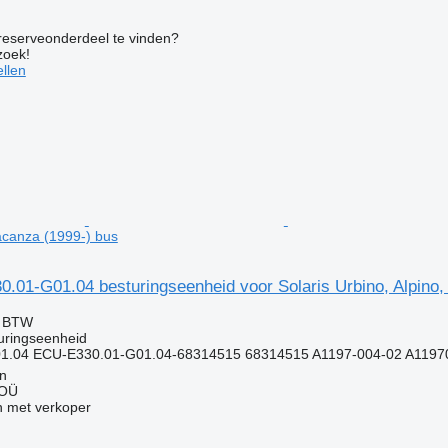
 reserveonderdeel te vinden?
zoek!
llen
Vacanza (1999-) bus
.01-G01.04 besturingseenheid voor Solaris Urbino, Alpino,
f BTW
uringseenheid
1.04 ECU-E330.01-G01.04-68314515 68314515 A1197-004-02 A11970
nn
 OÜ
 met verkoper