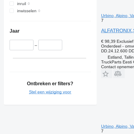
inruil
inwisselen
Urbino, Alpino, 
7
ALFATRONIX,SO
Jaar
€ 98,39
Exclusie
–
Onderdeel - omv
DD.24.12.600 D
Estland, Talli
TruckParts Eesti
Contact opnemen
Ontbreken er filters?
Stel een wijziging voor
Urbino, Alpino, 
7