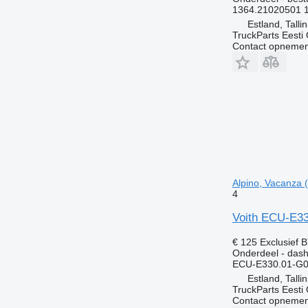
1364.21020501 
Estland, Talli
TruckParts Eesti
Contact opnemen
Alpino, Vacanza 
4
Voith ECU-E33
€ 125
Exclusief 
Onderdeel - das
ECU-E330.01-G0
Estland, Talli
TruckParts Eesti
Contact opnemen