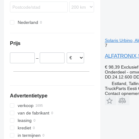
Mago
Proway
TGX
O-series
Vest
Tourmalin
9900
Stralis
Recreo
S-Class
A-series
Sprinter
B-series
Nederland
Tourino
C
Tourismo
EC
Travego
FH
Solaris Urbino, A
Prijs
7
Vario
G-series
L-series
ALFATRONIX,SO
–
€ 98,39
Exclusie
Onderdeel - omv
DD.24.12.600 D
Estland, Talli
TruckParts Eesti
Contact opnemen
Advertentietype
verkoop
van de fabrikant
leasing
krediet
in termijnen