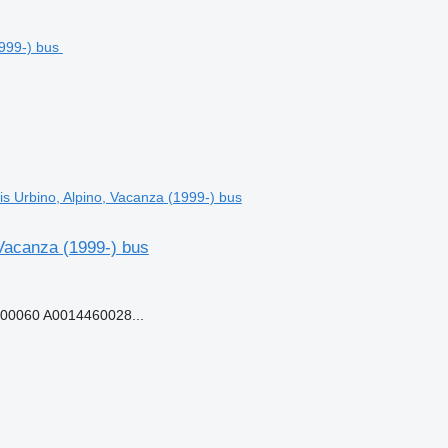
 Urbino, Alpino, Vacanza (1999-) bus
Vacanza (1999-) bus
00060 A0014460028...