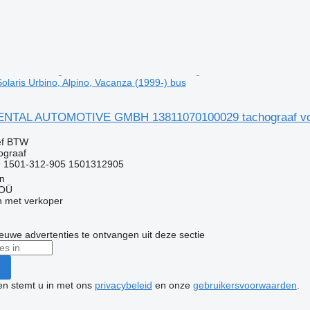
olaris Urbino, Alpino, Vacanza (1999-) bus
TAL AUTOMOTIVE GMBH 13811070100029 tachograaf voor So
ef BTW
ograaf
 1501-312-905 1501312905
nn
 OÜ
 met verkoper
nieuwe advertenties te ontvangen uit deze sectie
ken stemt u in met ons
privacybeleid
en onze
gebruikersvoorwaarden
.