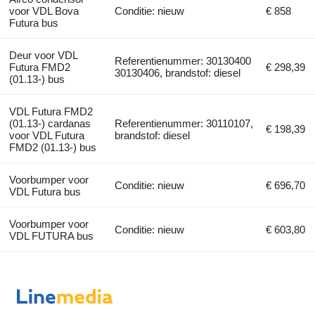
voor VDL Bova
Conditie: nieuw
€ 858
Futura bus
Deur voor VDL
Referentienummer: 30130400
Futura FMD2
€ 298,39
30130406, brandstof: diesel
(01.13-) bus
VDL Futura FMD2
(01.13-) cardanas
Referentienummer: 30110107,
€ 198,39
voor VDL Futura
brandstof: diesel
FMD2 (01.13-) bus
Voorbumper voor
Conditie: nieuw
€ 696,70
VDL Futura bus
Voorbumper voor
Conditie: nieuw
€ 603,80
VDL FUTURA bus