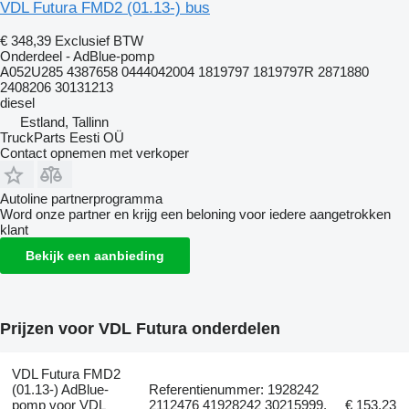
VDL Futura FMD2 (01.13-) bus
€ 348,39
Exclusief BTW
Onderdeel - AdBlue-pomp
A052U285 4387658 0444042004 1819797 1819797R 2871880
2408206 30131213
diesel
Estland, Tallinn
TruckParts Eesti OÜ
Contact opnemen met verkoper
Autoline partnerprogramma
Word onze partner en krijg een beloning voor iedere aangetrokken
klant
Bekijk een aanbieding
Prijzen voor VDL Futura onderdelen
VDL Futura FMD2
(01.13-) AdBlue-
Referentienummer: 1928242
pomp voor VDL
2112476 41928242 30215999,
€ 153,23