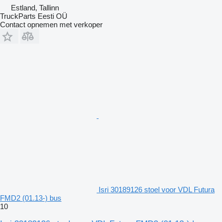
Estland, Tallinn
TruckParts Eesti OÜ
Contact opnemen met verkoper
Isri 30189126 stoel voor VDL Futura
FMD2 (01.13-) bus
10