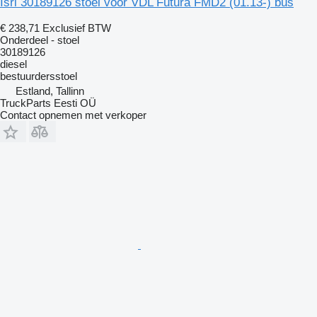
Isri 30189126 stoel voor VDL Futura FMD2 (01.13-) bus
€ 238,71
Exclusief BTW
Onderdeel - stoel
30189126
diesel
bestuurdersstoel
Estland, Tallinn
TruckParts Eesti OÜ
Contact opnemen met verkoper