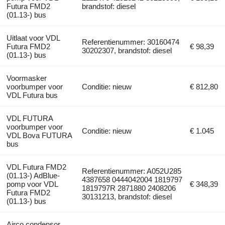
Futura FMD2
brandstof: diesel
(01.13-) bus
Uitlaat voor VDL
Referentienummer: 30160474
Futura FMD2
€ 98,39
30202307, brandstof: diesel
(01.13-) bus
Voormasker
voorbumper voor
Conditie: nieuw
€ 812,80
VDL Futura bus
VDL FUTURA
voorbumper voor
Conditie: nieuw
€ 1.045
VDL Bova FUTURA
bus
VDL Futura FMD2
Referentienummer: A052U285
(01.13-) AdBlue-
4387658 0444042004 1819797
pomp voor VDL
€ 348,39
1819797R 2871880 2408206
Futura FMD2
30131213, brandstof: diesel
(01.13-) bus
Airco condensor