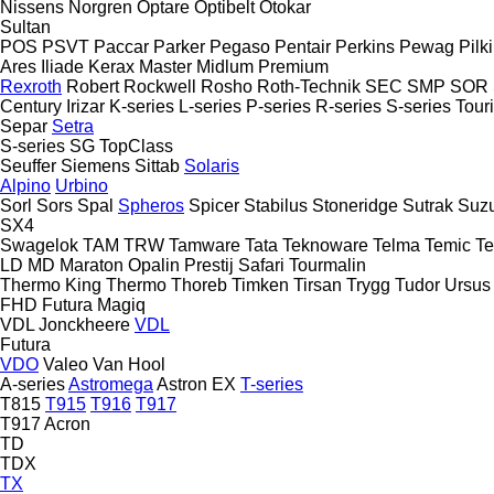
Nissens
Norgren
Optare
Optibelt
Otokar
Sultan
POS
PSVT
Paccar
Parker
Pegaso
Pentair
Perkins
Pewag
Pilk
Ares
Iliade
Kerax
Master
Midlum
Premium
Rexroth
Robert
Rockwell
Rosho
Roth-Technik
SEC
SMP
SOR
Century
Irizar
K-series
L-series
P-series
R-series
S-series
Tour
Separ
Setra
S-series
SG
TopClass
Seuffer
Siemens
Sittab
Solaris
Alpino
Urbino
Sorl
Sors
Spal
Spheros
Spicer
Stabilus
Stoneridge
Sutrak
Suzu
SX4
Swagelok
TAM
TRW
Tamware
Tata
Teknoware
Telma
Temic
T
LD
MD
Maraton
Opalin
Prestij
Safari
Tourmalin
Thermo King
Thermo
Thoreb
Timken
Tirsan
Trygg
Tudor
Ursus
FHD
Futura
Magiq
VDL Jonckheere
VDL
Futura
VDO
Valeo
Van Hool
A-series
Astromega
Astron
EX
T-series
T815
T915
T916
T917
T917 Acron
TD
TDX
TX