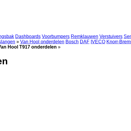
ingsbak
Dashboards
Voorbumpers
Remklauwen
Verstuivers
Se
 slangen
»
Van Hool onderdelen
Bosch
DAF
IVECO
Knorr-Brem
Van Hool T917 onderdelen
»
en