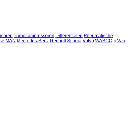
nsoren
Turbocompressoren
Differentiëlen
Pneumatische
se
MAN
Mercedes-Benz
Renault
Scania
Volvo
WABCO
»
Van