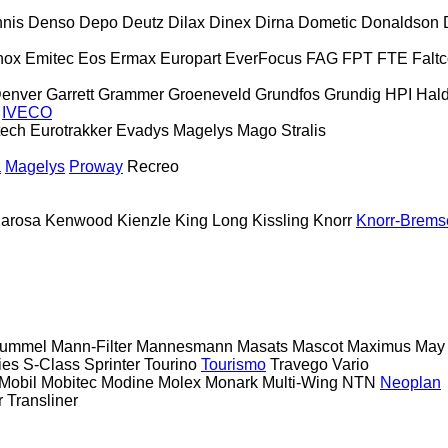
nis
Denso
Depo
Deutz
Dilax
Dinex
Dirna
Dometic
Donaldson
nox
Emitec
Eos
Ermax
Europart
EverFocus
FAG
FPT
FTE
Falt
Denver
Garrett
Grammer
Groeneveld
Grundfos
Grundig
HPI
Hal
IVECO
tech
Eurotrakker
Evadys
Magelys
Mago
Stralis
a
Magelys
Proway
Recreo
arosa
Kenwood
Kienzle
King Long
Kissling
Knorr
Knorr-Brems
ummel
Mann-Filter
Mannesmann
Masats
Mascot
Maximus
May
ies
S-Class
Sprinter
Tourino
Tourismo
Travego
Vario
Mobil
Mobitec
Modine
Molex
Monark
Multi-Wing
NTN
Neoplan
r
Transliner