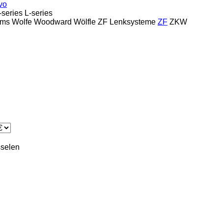
vo
-series
L-series
ams
Wolfe
Woodward
Wölfle
ZF Lenksysteme
ZF
ZKW
sselen