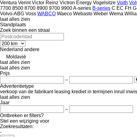
Ventura
Verint
Victor Reinz
Victron Energy
Vogelsitze
Voith
Vol
7700
8500
8700
8900
9700
9900
A-series
B-series
C
EC
FH
G
Volvo-ABG
Voss
WABCO
Waeco
Webasto
Weber
Wema
Willi
laat alles zien
Standplaats
Zoek binnen een straal
Nederland
andere
Moldavië
laat alles zien
laat alles zien
Prijs
–
Advertentietype
verkoop
van de fabrikant
leasing
krediet
in termijnen
inruil
inwi
laat alles zien
Jaar
–
Ontbreken er filters?
Stel een wijziging voor
Zoekresultaten:
-