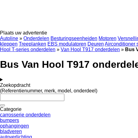
Plaats uw advertentie
Autoline
»
Onderdelen
Besturingseenheiden
Motoren
Versnell
kleppen
Treeplanken
EBS modulatoren
Deuren
Airconditioner
Hool T-series onderdelen
»
Van Hool T917 onderdelen
»
Bus 
Bus Van Hool T917 onderdel
Zoekopdracht
(Referentienummer, merk, model, onderdeel)
Categorie
carrosserie onderdelen
bumpers
ophangingen
bladveren
autoverlichting