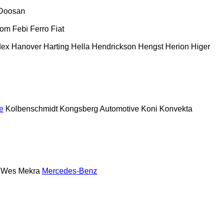
Doosan
com
Febi
Ferro
Fiat
dex
Hanover
Harting
Hella
Hendrickson
Hengst
Herion
Higer
e
Kolbenschmidt
Kongsberg Automotive
Koni
Konvekta
 Wes
Mekra
Mercedes-Benz