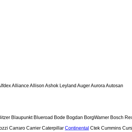
lfdex
Alliance
Allison
Ashok Leyland
Auger
Aurora
Autosan
itzer
Blaupunkt
Blueroad
Bode
Bogdan
BorgWarner
Bosch Rex
zzi
Carraro
Carrier
Caterpillar
Continental
Ctek
Cummins
Curs