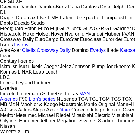
CF
SB
XF
Daewoo
Daimler
Daimler-Benz
Dana
Danfoss
Defa
Delphi
Den
DL
Dräger
Duramax
EKS
EMP
Eaton
Eberspächer
Ebmpapst
Emi
Doblo
Ducato
Scudo
Fleetguard
Foton
Frico
Fuji
GEA Bock
GEA
GSR
GT
Gardner 
Hispacold
Hoke
Holset
Hoyer
Hydronic
Hyundai
Hübner
I-VAN
Crossway
Daily
EuroCargo
EuroStar
Euroclass
Eurorider
Euro
Ikarus
Irisbus
Ares
Axer
Citelis
Crossway
Daily
Domino
Evadys
Iliade
Karos
Irizar
Century
I-series
Iskra
Isri
Isuzu
Ixetic
Jaeger
Jelcz
Johnson Pump
Jonckheere
K
Kormas
LINAK
Leab
Leoch
LDC
Letrika
Leyland
Liebherr
L-series
Lincoln
Linnemann Schnetzer
Lucas
MAN
A-series
F90
Lion's series
NL series
TGA
TGL
TGM
TGS
TGX
MB
MXN
Maehler & Kaege
Maestronic
Mahle Original
Mann+H
A-Class
Actros
Atego
Axor
Citaro
Conecto
Integro
Intouro
O-ser
Meritor
Metalmec
Michael Riedel
Mitsubishi Electric
Mitsubishi
Cityliner
Euroliner
Jetliner
Megaliner
Skyliner
Starliner
Tourline
Nissan
Vanette
X-Trail