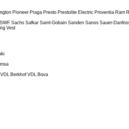
ington
Pioneer
Praga
Presto
Prestolite Electric
Proventia
Ram
R
SWF
Sachs
Safkar
Saint-Gobain
Sanden
Sanos
Sauer-Danfos
ing
Vest
ki
emsa
VDL Berkhof
VDL Bova