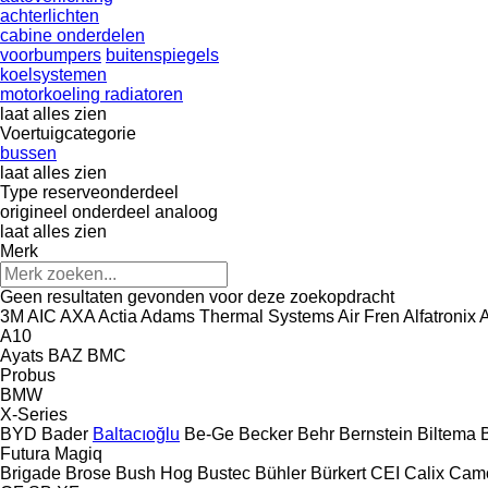
achterlichten
cabine onderdelen
voorbumpers
buitenspiegels
koelsystemen
motorkoeling radiatoren
laat alles zien
Voertuigcategorie
bussen
laat alles zien
Type reserveonderdeel
origineel onderdeel
analoog
laat alles zien
Merk
Geen resultaten gevonden voor deze zoekopdracht
3M
AIC
AXA
Actia
Adams Thermal Systems
Air Fren
Alfatronix
A
A10
Ayats
BAZ
BMC
Probus
BMW
X-Series
BYD
Bader
Baltacıoğlu
Be-Ge
Becker
Behr
Bernstein
Biltema
B
Futura
Magiq
Brigade
Brose
Bush Hog
Bustec
Bühler
Bürkert
CEI
Calix
Camo