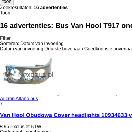
toon
Zoekresultaten:
16 advertenties
Toon
16 advertenties:
Bus Van Hool T917 on
Filter
Sorteren
:
Datum van invoering
Datum van invoering
Duurste bovenaan
Goedkoopste bovenaa
Alicron Altano bus
7
Van Hool Obudowa Cover headlights 10934633 v
€ 95
Exclusief BTW
Onderdeel - voorbumper