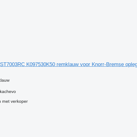
 ST7003RC K097530K50 remklauw voor Knorr-Bremse ople
klauw
ukachevo
 met verkoper