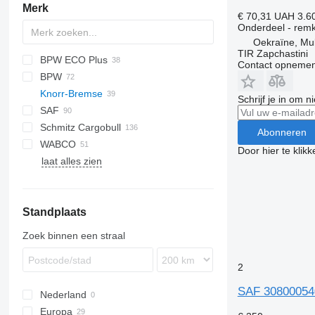
Merk
€ 70,31
UAH 3.6
Onderdeel - rem
Oekraïne, M
TIR Zapchastini
BPW ECO Plus
Contact opnemen
BPW
Knorr-Bremse
VECTOR
XF
THP
EuroCargo
Schrijf je in om 
SAF
EuroStar
Mega Liner
Lion's series
MHKS
Actros
EURO
Magnum
Schmitz Cargobull
Eurotech
SD
TGX
Premium
Abonneren
WABCO
Stralis
SDP
MEGA
FH
Door hier te klik
laat alles zien
Trakker
S-series
FMX
SCB
SCS
Standplaats
Zoek binnen een straal
2
SAF 30800054
Nederland
Europa