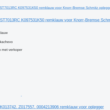
 ST7013RC K097531K50 remklauw voor Knorr-Bremse Schmi
klauw
ukachevo
 met verkoper
K013742. Z017557. 0004213906 remklauw voor oplegger