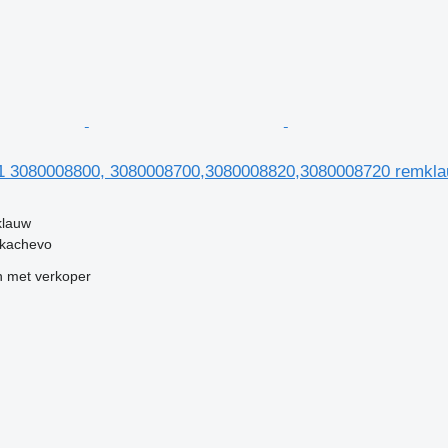
 3080008800, 3080008700,3080008820,3080008720 remklau
klauw
ukachevo
 met verkoper