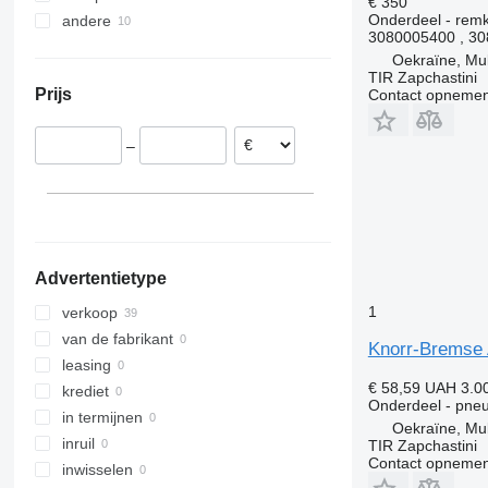
€ 350
Onderdeel - rem
andere
Polen
3080005400 , 3
Duitsland
Oekraïne
Oekraïne, M
Roemenië
TIR Zapchastini
Prijs
Contact opnemen
Verenigd Koninkrijk
–
Advertentietype
1
verkoop
van de fabrikant
Knorr-Bremse 
leasing
€ 58,59
UAH 3.0
krediet
Onderdeel - pneu
in termijnen
Oekraïne, M
inruil
TIR Zapchastini
Contact opnemen
inwisselen