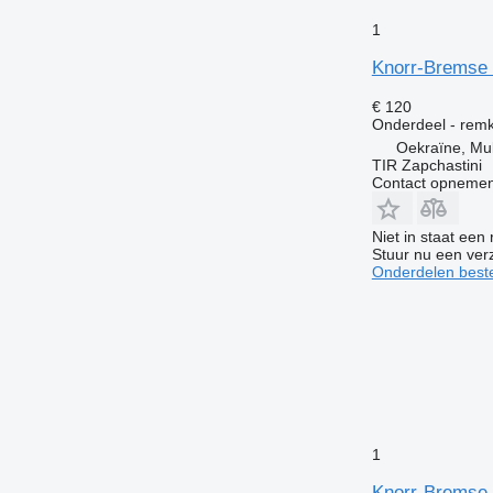
1
Knorr-Bremse
€ 120
Onderdeel - rem
Oekraïne, M
TIR Zapchastini
Contact opnemen
Niet in staat een
Stuur nu een ver
Onderdelen beste
1
Knorr-Bremse 