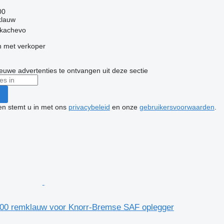
00
klauw
ukachevo
 met verkoper
nieuwe advertenties te ontvangen uit deze sectie
ken stemt u in met ons
privacybeleid
en onze
gebruikersvoorwaarden
.
00 remklauw voor Knorr-Bremse SAF oplegger