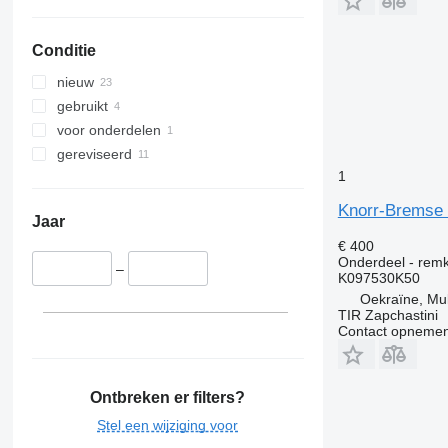
Conditie
nieuw
gebruikt
voor onderdelen
gereviseerd
1
Knorr-Bremse
Jaar
€ 400
Onderdeel - rem
–
K097530K50
Oekraïne, M
TIR Zapchastini
Contact opnemen
Ontbreken er filters?
Stel een wijziging voor