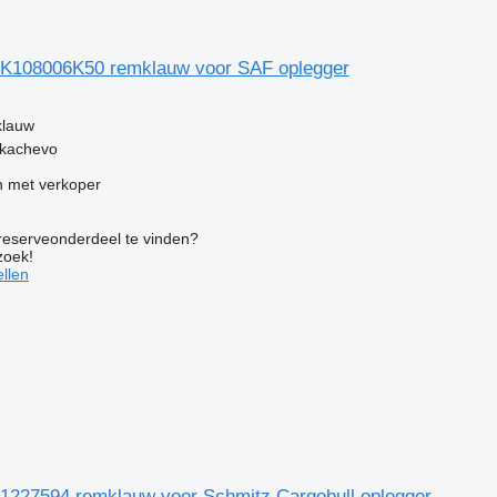
 K108006K50 remklauw voor SAF oplegger
klauw
ukachevo
 met verkoper
 reserveonderdeel te vinden?
zoek!
llen
1227594 remklauw voor Schmitz Cargobull oplegger