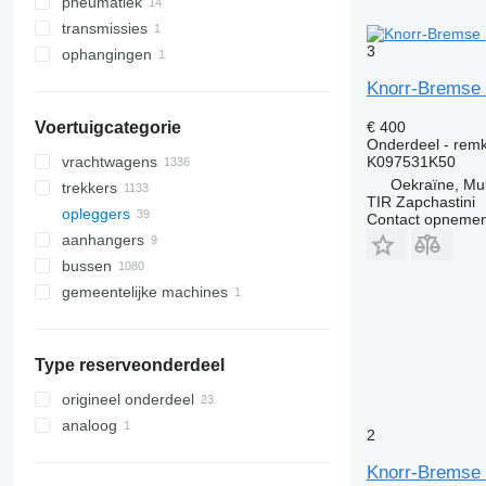
pneumatiek
remklauwen
transmissies
remcilinder membranen
EBS modulatoren
3
ophangingen
pneumatische kleppen
koppelingshoofdcilinders
assen
Knorr-Bremse
€ 400
Voertuigcategorie
Onderdeel - rem
K097531K50
vrachtwagens
Oekraïne, M
trekkers
TIR Zapchastini
opleggers
Contact opnemen
aanhangers
bussen
gemeentelijke machines
gemeentelijke voertuigen
vuilniswagens
Type reserveonderdeel
origineel onderdeel
analoog
2
Knorr-Bremse 