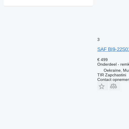
3
SAF BI9-22S01
€ 499
Onderdeel - rem
Oekraïne, M
TIR Zapchastini
Contact opnemen