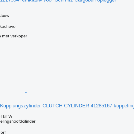
klauw
ukachevo
 met verkoper
Kupplungszylinder CLUTCH CYLINDER 41285167 koppelings
ef BTW
elingshoofdcilinder
dorf