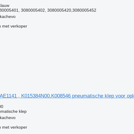
klauw
080005401, 3080005402, 3080005420,3080005452
ukachevo
 met verkoper
AE1141 , K015384N00.K008546 pneumatische klep voor opl
00
matische klep
ukachevo
 met verkoper