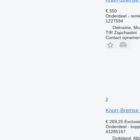
€ 550
Onderdeel - rem
1227594
Oekraïne, M
TIR Zapchastini
Contact opnemen
2
Knorr-Bremse 
€ 269,25
Exclusi
Onderdeel - kopp
41285167
Duitsland, Alt