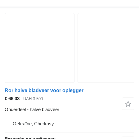
Ror halve bladveer voor oplegger
€ 68,03
UAH 3.500
Onderdeel - halve bladveer
Oekraïne, Cherkasy
Razborka polupritsepov