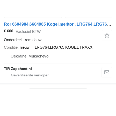
Ror 6604984.6604985 Kogel,meritor , LRG764.LRG765 remklauw voor Kögel TRAXX MERITOR oplegger
€ 600
Exclusief BTW
Onderdeel - remklauw
Conditie
nieuw
LRG764.LRG765 KOGEL TRAXX
Oekraïne, Mukachevo
TIR Zapchastini