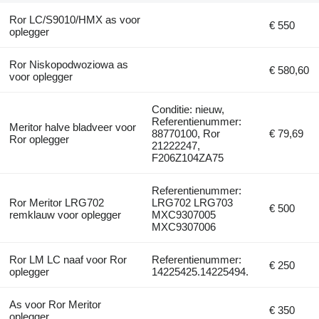
Ror LC/S9010/HMX as voor
€ 550
oplegger
Ror Niskopodwoziowa as
€ 580,60
voor oplegger
Conditie: nieuw,
Referentienummer:
Meritor halve bladveer voor
88770100, Ror
€ 79,69
Ror oplegger
21222247,
F206Z104ZA75
Referentienummer:
Ror Meritor LRG702
LRG702 LRG703
€ 500
remklauw voor oplegger
MXC9307005
MXC9307006
Ror LM LC naaf voor Ror
Referentienummer:
€ 250
oplegger
14225425.14225494.
As voor Ror Meritor
€ 350
oplegger