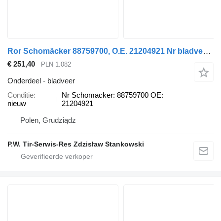
Ror Schomäcker 88759700, O.E. 21204921 Nr bladveer voor oplegger
€ 251,40
PLN 1.082
Onderdeel - bladveer
Conditie
Nr Schomacker: 88759700 OE:
nieuw
21204921
Polen, Grudziądz
P.W. Tir-Serwis-Res Zdzisław Stankowski