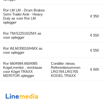
Ror LM LM - Drum Brakes
Semi Trailer Axle - Heavy
€ 950
Duty as voor Ror LM
oplegger
Ror TM/S22510/ZMX as
€ 550
voor oplegger
Ror WLM/39010/HMX as
€ 550
voor oplegger
Ror 6604984.6604985
Conditie: nieuw,
Kogel,meritor , remklauw
Referentienummer:
€ 600
voor Kögel TRAXX
LRG764.LRG765
MERITOR oplegger
KOGEL TRAXX