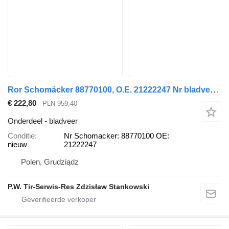
Ror Schomäcker 88770100, O.E. 21222247 Nr bladveer voor oplegger
€ 222,80
PLN 959,40
Onderdeel - bladveer
Conditie
Nr Schomacker: 88770100 OE:
nieuw
21222247
Polen, Grudziądz
P.W. Tir-Serwis-Res Zdzisław Stankowski