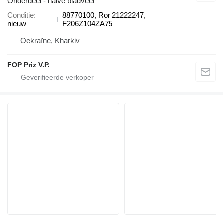
Onderdeel - halve bladveer
Conditie
88770100, Ror 21222247,
nieuw
F206Z104ZA75
Oekraïne, Kharkiv
FOP Priz V.P.