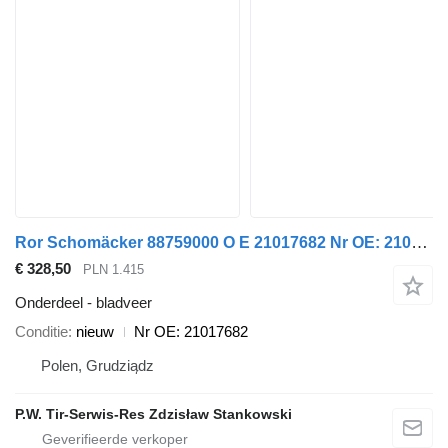
Ror Schomäcker 88759000 O E 21017682 Nr OE: 21017682 bladveer voor oplegger
€ 328,50
PLN 1.415
Onderdeel - bladveer
Conditie
nieuw
Nr OE: 21017682
Polen, Grudziądz
P.W. Tir-Serwis-Res Zdzisław Stankowski