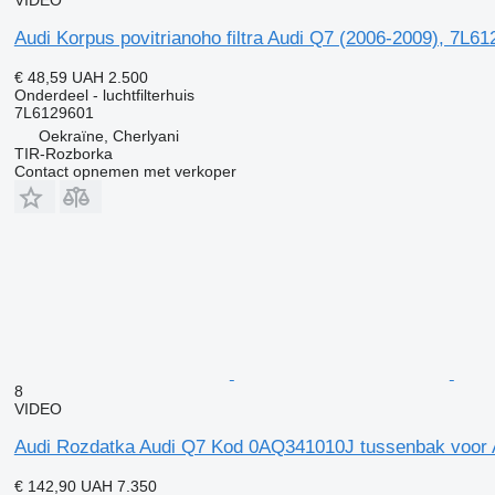
Audi Korpus povitrianoho filtra Audi Q7 (2006-2009), 7L612
€ 48,59
UAH 2.500
Onderdeel - luchtfilterhuis
7L6129601
Oekraïne, Cherlyani
TIR-Rozborka
Contact opnemen met verkoper
8
VIDEO
Audi Rozdatka Audi Q7 Kod 0AQ341010J tussenbak voor A
€ 142,90
UAH 7.350