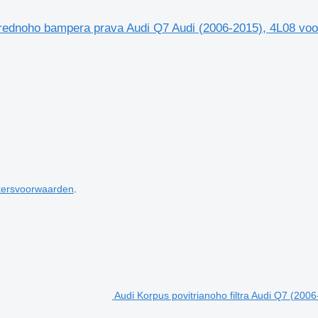
dnoho bampera prava Audi Q7 Audi (2006-2015), 4L08 voor
kersvoorwaarden
.
Audi Korpus povitrianoho filtra Audi Q7 (2006