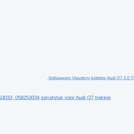
Volkswagen Vipuskniy kolektor Audi Q7 3.0 
3033, 059253034 spruitstuk voor Audi Q7 trekker