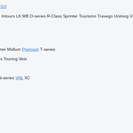
TGX
o
Intouro
LK
MB
O-series
R-Class
Sprinter
Tourismo
Travego
Unimog
V
iner
Midlum
Premium
T-series
es
Touring
Vest
N-series
VNL
XC