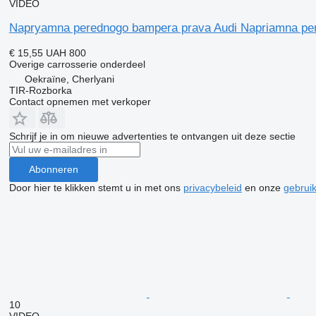
VIDEO
Napryamna perednogo bampera prava Audi Napriamna pere
€ 15,55
UAH 800
Overige carrosserie onderdeel
Oekraïne, Cherlyani
TIR-Rozborka
Contact opnemen met verkoper
Schrijf je in om nieuwe advertenties te ontvangen uit deze sectie
Abonneren
Door hier te klikken stemt u in met ons
privacybeleid
en onze
gebrui
10
VIDEO