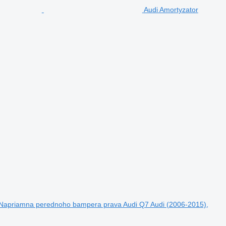
Audi Amortyzator
apriamna perednoho bampera prava Audi Q7 Audi (2006-2015),