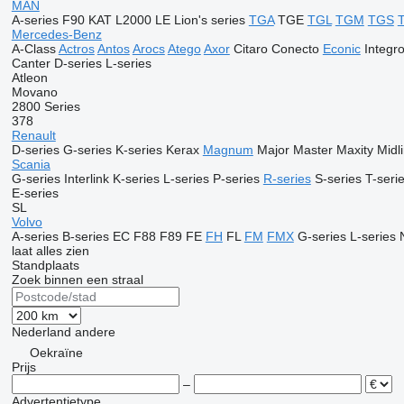
MAN
A-series
F90
KAT
L2000
LE
Lion's series
TGA
TGE
TGL
TGM
TGS
Mercedes-Benz
A-Class
Actros
Antos
Arocs
Atego
Axor
Citaro
Conecto
Econic
Integr
Canter
D-series
L-series
Atleon
Movano
2800 Series
378
Renault
D-series
G-series
K-series
Kerax
Magnum
Major
Master
Maxity
Midl
Scania
G-series
Interlink
K-series
L-series
P-series
R-series
S-series
T-seri
E-series
SL
Volvo
A-series
B-series
EC
F88
F89
FE
FH
FL
FM
FMX
G-series
L-series
laat alles zien
Standplaats
Zoek binnen een straal
Nederland
andere
Oekraïne
Prijs
–
Advertentietype