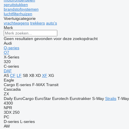
motoronderdelen
spruitstukken
brandstofsystemen
luchtfilterhuizen
Voertuigcategorie
vrachtwagens
trekkers
auto's
Merk
Geen resultaten gevonden voor deze zoekopdracht
Audi
Q-series
Q7
X-Series
320
C-series
DAF
AS
CF
LF
SB
XB
XD
XF
XG
Eagle
Cargo
E-series
F-MAX
Transit
Cascadia
ZX
Daily
EuroCargo
EuroStar
Eurotech
Eurotrakker
S-Way
Stralis
T-Way
4300
NPR
3DX
250
PC
D-series
L-series
AW