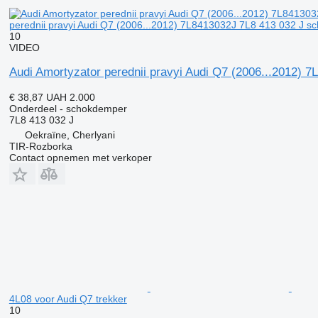
perednii pravyi Audi Q7 (2006...2012) 7L8413032J 7L8 413 032 J s
10
VIDEO
Audi Amortyzator perednii pravyi Audi Q7 (2006...2012) 
€ 38,87
UAH 2.000
Onderdeel - schokdemper
7L8 413 032 J
Oekraïne, Cherlyani
TIR-Rozborka
Contact opnemen met verkoper
4L08 voor Audi Q7 trekker
10