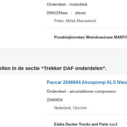
Onderdeel - motorblok
0965294aw
diesel
Polen, Mińsk Mazowiecki
Przedsiębiorstwo Wielobranżowe MANTI
len in de sectie “Trekker DAF onderdelen”.
Paccar 2046604 Aircopomp ALS Nieuw
Onderdeel - airconditioner compressor
2046604
Nederland, Oirschot
Eddie Ducker Trucks and Parts v.o.f.