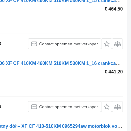
DAF MISKA OLEJOWA OLEJU DAF 106 XF CF 410KM 460KM 510KM 530KM 1_15 crankcase voor trekker
€ 464,50
S
Contact opnemen met verkoper
DAF MISKA OLEJOWA OLEJU DAF 106 XF CF 410KM 460KM 510KM 530KM 1_16 crankcase voor trekker
€ 441,20
S
Contact opnemen met verkoper
DAF 106 Euro 6 silnik MX-13 – kompletny dół – XF CF 410-510KM 0965294aw motorblok voor trekker