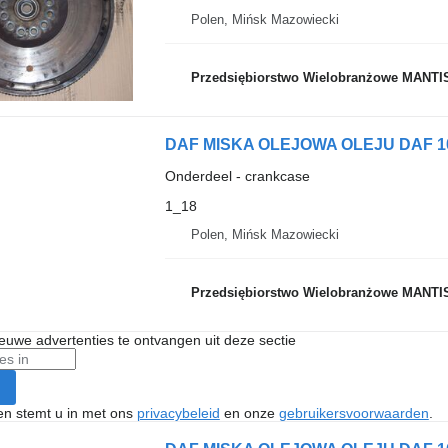
Polen, Mińsk Mazowiecki
Przedsiębiorstwo Wielobranżowe MANTI
DAF MISKA OLEJOWA OLEJU DAF 106 
Onderdeel - crankcase
1_18
Polen, Mińsk Mazowiecki
Przedsiębiorstwo Wielobranżowe MANTI
nieuwe advertenties te ontvangen uit deze sectie
ken stemt u in met ons
privacybeleid
en onze
gebruikersvoorwaarden
.