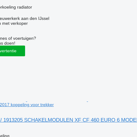
g
rkoeling radiator
euwerkerk aan den IJssel
 met verkoper
nes of voertuigen?
ns doen!
vertentie
17 koppeling voor trekker
// 1913205 SCHAKELMODULEN XF CF 460 EURO 6 MODEL 20
g
eling