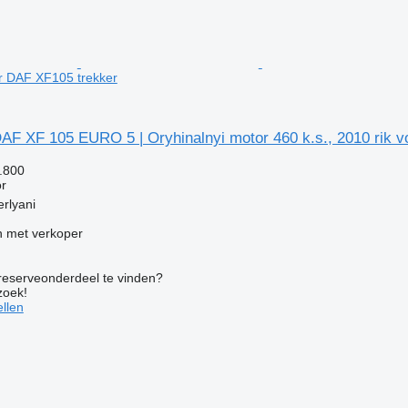
or DAF XF105 trekker
F XF 105 EURO 5 | Oryhinalnyi motor 460 k.s., 2010 rik v
.800
r
rlyani
 met verkoper
 reserveonderdeel te vinden?
zoek!
llen