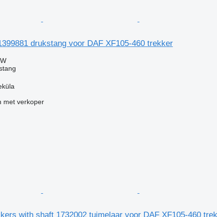
399881 drukstang voor DAF XF105-460 trekker
TW
stang
eküla
 met verkoper
ckers with shaft 1732002 tuimelaar voor DAF XF105-460 tre