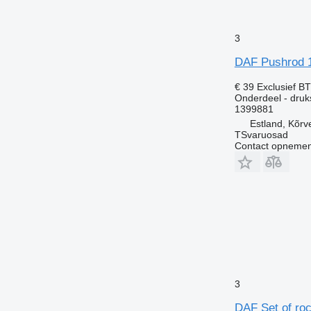
3
DAF Pushrod 1
€ 39
Exclusief B
Onderdeel - druk
1399881
Estland, Kõrv
TSvaruosad
Contact opnemen
3
DAF Set of ro