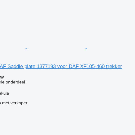
DAF Saddle plate 1377193 voor DAF XF105-460 trekker
TW
rie onderdeel
eküla
 met verkoper