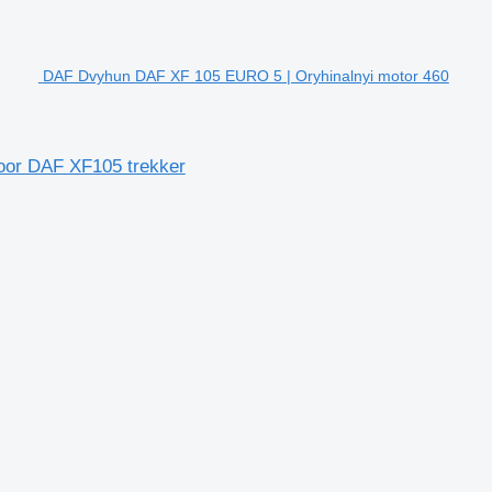
DAF Dvyhun DAF XF 105 EURO 5 | Oryhinalnyi motor 460
oor DAF XF105 trekker