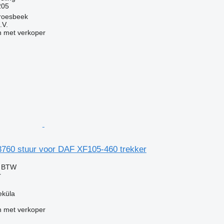
205
roesbeek
.V.
 met verkoper
760 stuur voor DAF XF105-460 trekker
f BTW
r
eküla
 met verkoper