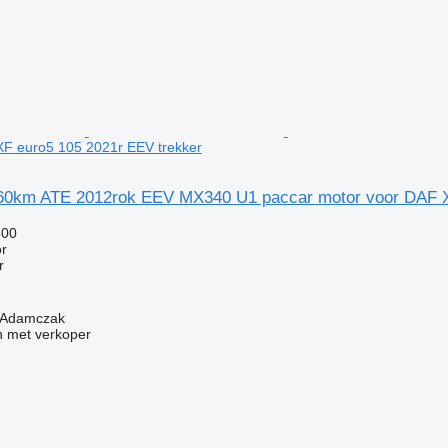
XF euro5 105 2021r EEV trekker
0km ATE 2012rok EEV MX340 U1 paccar motor voor DAF XF
500
r
r
k Adamczak
 met verkoper