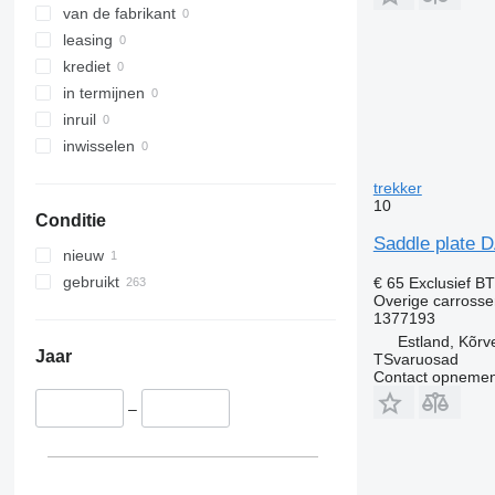
van de fabrikant
leasing
krediet
in termijnen
inruil
inwisselen
trekker
10
Conditie
Saddle plate 
nieuw
gebruikt
€ 65
Exclusief B
Overige carrosse
1377193
Estland, Kõrv
Jaar
TSvaruosad
Contact opnemen
–