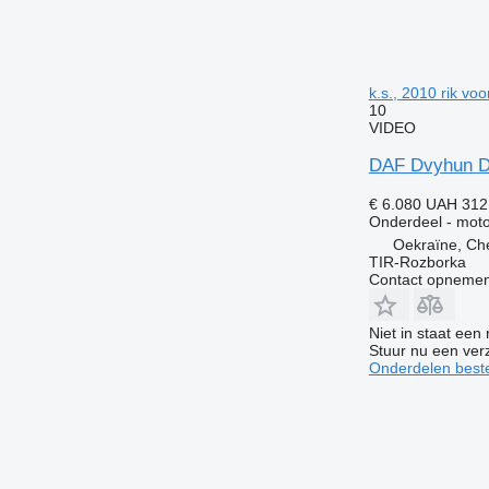
k.s., 2010 rik vo
10
VIDEO
DAF Dvyhun DA
€ 6.080
UAH 312
Onderdeel - moto
Oekraïne, Che
TIR-Rozborka
Contact opnemen
Niet in staat een
Stuur nu een ver
Onderdelen beste