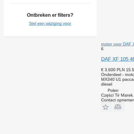
Ontbreken er filters?
Stel een wijziging voor
motor voor DAF 
6
DAF XF 105 46
€ 3.600
PLN 15.
Onderdeel - moto
MX340 U1 pacca
diesel
Polen
Części Tir Mare
Contact opnemen