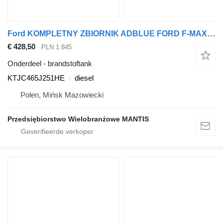
Ford KOMPLETNY ZBIORNIK ADBLUE FORD F-MAX 500 EURO6 KTJC465J251HE brandstoftank voor trekker
€ 428,50
PLN 1.845
Onderdeel - brandstoftank
KTJC465J251HE
diesel
Polen, Mińsk Mazowiecki
Przedsiębiorstwo Wielobranżowe MANTIS