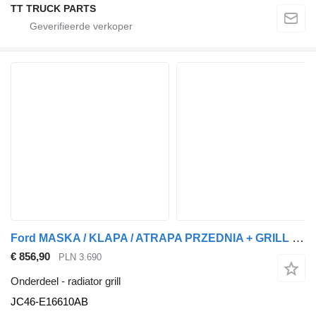
TT TRUCK PARTS
Ford MASKA / KLAPA / ATRAPA PRZEDNIA + GRILL F-MAX 500 EURO6 JC46-E16610AB radiator grill voor Ford F-MAX 500 EURO6 trekker
€ 856,90
PLN 3.690
Onderdeel - radiator grill
JC46-E16610AB