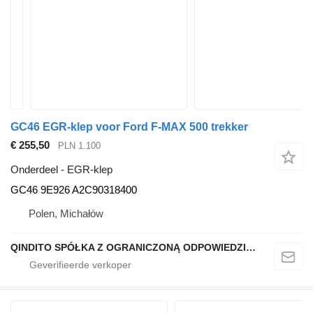
GC46 EGR-klep voor Ford F-MAX 500 trekker
€ 255,50
PLN 1.100
Onderdeel - EGR-klep
GC46 9E926 A2C90318400
Polen, Michałów
QINDITO SPÓŁKA Z OGRANICZONĄ ODPOWIEDZIALNOŚCIĄ