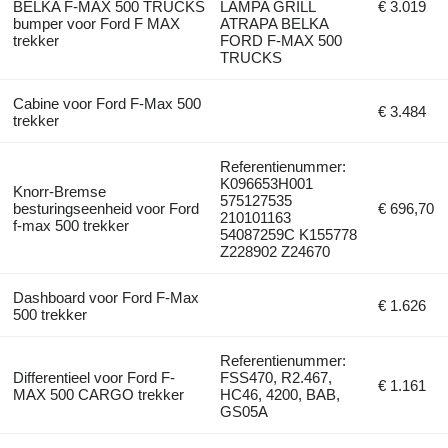
BELKA F-MAX 500 TRUCKS
LAMPA GRILL
€ 3.019
bumper voor Ford F MAX
ATRAPA BELKA
trekker
FORD F-MAX 500
TRUCKS
Cabine voor Ford F-Max 500
€ 3.484
trekker
Referentienummer:
K096653H001
Knorr-Bremse
575127535
besturingseenheid voor Ford
€ 696,70
210101163
f-max 500 trekker
54087259C K155778
Z228902 Z24670
Dashboard voor Ford F-Max
€ 1.626
500 trekker
Referentienummer:
Differentieel voor Ford F-
FSS470, R2.467,
€ 1.161
MAX 500 CARGO trekker
HC46, 4200, BAB,
GS05A