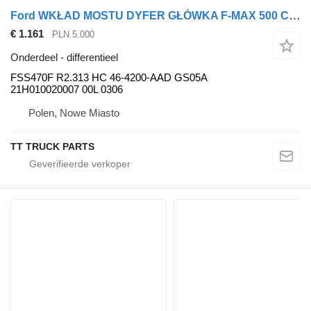
Ford WKŁAD MOSTU DYFER GŁÓWKA F-MAX 500 CARGO FSS470F R2.313 HC 46-42 differentieel voor Ford cargo trekker
€ 1.161
PLN 5.000
Onderdeel - differentieel
FSS470F R2.313 HC 46-4200-AAD GS05A
21H010020007 00L 0306
Polen, Nowe Miasto
TT TRUCK PARTS