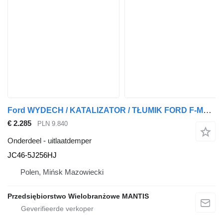
Ford WYDECH / KATALIZATOR / TŁUMIK FORD F-MAX 500 EURO6 JC46-5J256HJ uitlaatdemper voor trekker
€ 2.285
PLN 9.840
Onderdeel - uitlaatdemper
JC46-5J256HJ
Polen, Mińsk Mazowiecki
Przedsiębiorstwo Wielobranżowe MANTIS