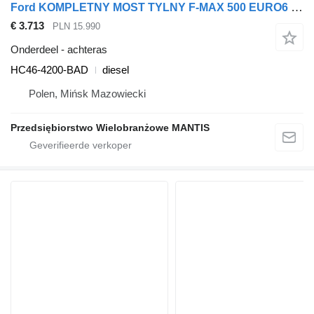
Ford KOMPLETNY MOST TYLNY F-MAX 500 EURO6 HC46-4200-BAD achteras voor Ford F-MAX 500 EURO6 trekker
€ 3.713
PLN 15.990
Onderdeel - achteras
HC46-4200-BAD
diesel
Polen, Mińsk Mazowiecki
Przedsiębiorstwo Wielobranżowe MANTIS