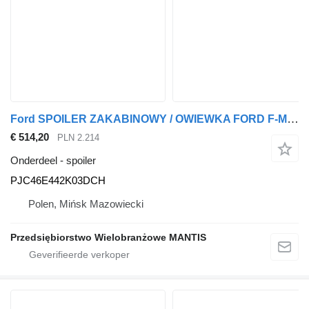
Ford SPOILER ZAKABINOWY / OWIEWKA FORD F-MAX 500 EURO6 LEWY PJC46E442 PJC46E442K03DCH voor trekker
€ 514,20
PLN 2.214
Onderdeel - spoiler
PJC46E442K03DCH
Polen, Mińsk Mazowiecki
Przedsiębiorstwo Wielobranżowe MANTIS