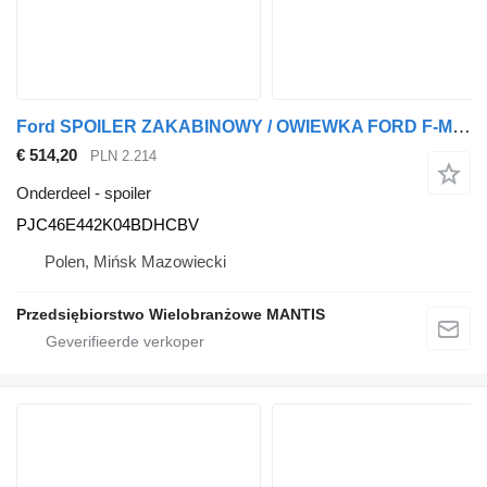
Ford SPOILER ZAKABINOWY / OWIEWKA FORD F-MAX 500 EURO6 PRAWY PJC46E44 PJC46E442K04BDHCBV voor trekker
€ 514,20
PLN 2.214
Onderdeel - spoiler
PJC46E442K04BDHCBV
Polen, Mińsk Mazowiecki
Przedsiębiorstwo Wielobranżowe MANTIS