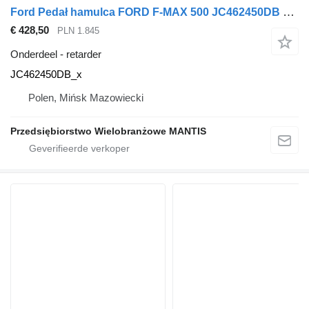
Ford Pedał hamulca FORD F-MAX 500 JC462450DB JC462450DB_x retarder voor trekker
€ 428,50
PLN 1.845
Onderdeel - retarder
JC462450DB_x
Polen, Mińsk Mazowiecki
Przedsiębiorstwo Wielobranżowe MANTIS