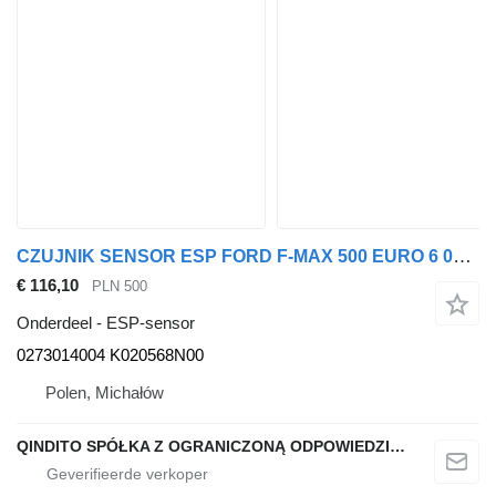
CZUJNIK SENSOR ESP FORD F-MAX 500 EURO 6 0273014004 ESP-sensor voor Ford F-MAX 500 trekker
€ 116,10
PLN 500
Onderdeel - ESP-sensor
0273014004 K020568N00
Polen, Michałów
QINDITO SPÓŁKA Z OGRANICZONĄ ODPOWIEDZIALNOŚCIĄ