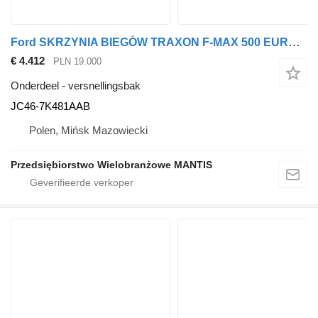
Ford SKRZYNIA BIEGÓW TRAXON F-MAX 500 EURO6 BEZ RETARDERA JC46-7 JC46-7K481AAB versnellingsbak voor Ford F-MAX 500 EURO6 trekker
€ 4.412
PLN 19.000
Onderdeel - versnellingsbak
JC46-7K481AAB
Polen, Mińsk Mazowiecki
Przedsiębiorstwo Wielobranżowe MANTIS