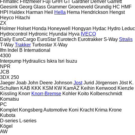
Frimatec
Fritzmeier
Fuji
GHH
GT
Gardner Denver
Garrett
Geesink
Georg
Glass
Grammer
Groeneveld
Grundig
HC
HMF
HPI
Haldex
Harman
Heil
Hella
Hema
Hendrickson
Hengst
Heyco
Hitachi
ZX
Holmer
Holset
Honda
Honeywell
Hongyan
Hydac
Hydro Leduc
Hydrocontrol
Hydronic
Hyundai
Hyva
IVECO
Daily
EuroCargo
EuroStar
Eurotech
Eurotrakker
S-Way
Stralis
T-Way
Trakker
Turbostar
X-Way
Ifm
Indel B
International
4300
Interpump Hydraulics
Iskra
Isri
Isuzu
NPR
JCB
3DX
250
Jaeger
Joab
John Deere
Johnson
Jost
Jurid
Jörgensen
Jöst
K.
Schulten
KAB
KKK
KSM
KW
KamAZ
Keihin
Kenwood
Kienzle
Kissling
Knorr
Knorr-Bremse
Kohler
Koito
Kolbenschmidt
Komatsu
PC
Komplet
Kongsberg Automotive
Koni
Kracht
Krima
Krone
Kubota
D-series
L-series
Kögel
AW