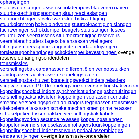
ophangingen
stabilisatorstangen
assen
schokdempers
bladveren
naven
stuurbekrachtigingspompen
stuur
reactiestangen
stuurinrichtingen
steekassen
stuurbekrachtiging
stuurkolommen
halve bladveren
stuurbekrachtiging slangen
luchtveringen
schokdemper beugels
stuurstangen
fusees
stuurhuizen
veerkussens
stuurbekrachtiging reservoirs
veerafstandhouders
lagers
balansassen
wiellagers
trillingsdempers
spoorstangeinden
eindaandrijvingen
torsiestangophangingen
schokdemper bevestigingen
overige
reserve ophangingsonderdelen
transmissies
versnellingsbak
cardanassen
differentiëlen
verloopstukken
aandrijfassen
achterassen
koppelingsplaten
versnellingsbakhuizen
koppelingswerkcilinders
retarders
vliegwielhuizen
PTO
koppelingshuizen
versnellingsbak vorken
koppelingshoofdcilinders
synchronisatieringen
asbehuizingen
versnellingbaktandwielen
koppelingen
voorassen
centrale
smering
versnellingspoken
druklagers
tegenassen
transmissie
oliekoelers
aftakassen
schakelmechanismen
primaire assen
schakelpoken
tussenbakken
versnellingsbak kabels
koppelingsvorken
secundaire assen
koppelingsslangen
koppelomvormers
rondselassen
rollagers
kruiskoppelingen
koppelingshoofdcilinder reservoirs
pedaal assemblages
eindaandrijvingen
overige transmissie-onderdelen