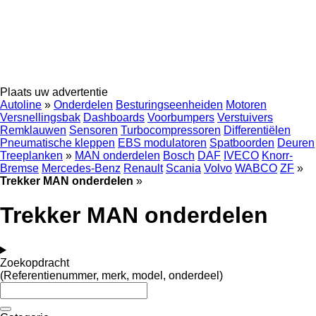
Plaats uw advertentie
Autoline
»
Onderdelen
Besturingseenheiden
Motoren
Versnellingsbak
Dashboards
Voorbumpers
Verstuivers
Remklauwen
Sensoren
Turbocompressoren
Differentiëlen
Pneumatische kleppen
EBS modulatoren
Spatboorden
Deuren
Treeplanken
»
MAN onderdelen
Bosch
DAF
IVECO
Knorr-
Bremse
Mercedes-Benz
Renault
Scania
Volvo
WABCO
ZF
»
Trekker MAN onderdelen
»
Trekker MAN onderdelen
Zoekopdracht
(Referentienummer, merk, model, onderdeel)