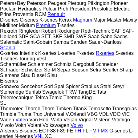
Peters+Bey
Peterson
Peugeot
Pierburg
Pilkington
Pioneer
Poclain Hydraulics
Polcar
Preh
President
Prestolite Electric
Prins
Proventia
RCM
Renault
D-series
G-series
K-series
Kerax
Magnum
Major
Master
Maxity
Midliner
Midlum
Premium
T-series
Rexroth
Ringfeder
Robert
Rockinger
Roth-Technik
SAF
SAF-
Holland
SBP
SCA
SET
SKF
SMB
SWF
Saab
Sabo
Sachs
Safematic
Saint-Gobain
Sampa
Sanden
Sauer-Danfoss
Scania
G-series
Interlink
K-series
L-series
P-series
R-series
S-series
T-series
Touring
Vest
Scharmüller
Schlemmer
Schmitz Cargobull
Schneider
Schrader
Schwitzer
Se-M
Separ
Sepson
Setra
Seuffer
Sharp
Siemens
Sisu Diesel
Sisu
E-series
Sonavox
Sonceboz
Sorl
Spal
Spicer
Stabilus
Stahl
Steyr
Stoneridge
Sunfab
Swagelok
TRW
TangDE
Tata
Telemecanique
Telma
Temic
Thermo King
SL
Thermotec
Thoreb
Thorn
Timken
TitanX
Tomasetto
Transgruas
Trimble
Truma
Trux
Universal
V.Orlandi
VBG
VDL
VDO
VIC
Vaden
Valeo
Van Hool
Varta
Veljan
Vignal
Visteon
Vitrifrigo
Vivolo
Voith
Volant
Volkswagen
Volvo
A-series
B-series
EC
F88
F89
FE
FH
FL
FM
FMX
G-series
L-
series
N-series
VNL
XC