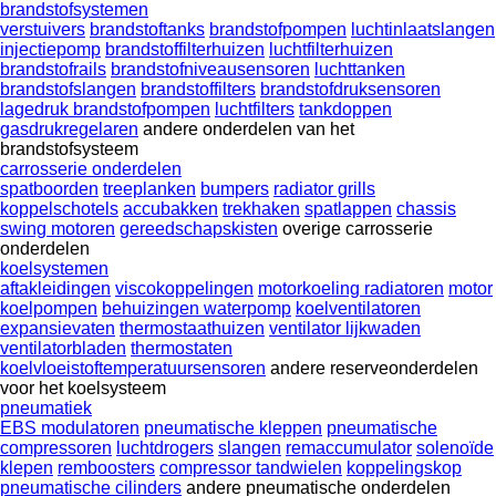
brandstofsystemen
verstuivers
brandstoftanks
brandstofpompen
luchtinlaatslangen
injectiepomp
brandstoffilterhuizen
luchtfilterhuizen
brandstofrails
brandstofniveausensoren
luchttanken
brandstofslangen
brandstoffilters
brandstofdruksensoren
lagedruk brandstofpompen
luchtfilters
tankdoppen
gasdrukregelaren
andere onderdelen van het
brandstofsysteem
carrosserie onderdelen
spatboorden
treeplanken
bumpers
radiator grills
koppelschotels
accubakken
trekhaken
spatlappen
chassis
swing motoren
gereedschapskisten
overige carrosserie
onderdelen
koelsystemen
aftakleidingen
viscokoppelingen
motorkoeling radiatoren
motor
koelpompen
behuizingen waterpomp
koelventilatoren
expansievaten
thermostaathuizen
ventilator lijkwaden
ventilatorbladen
thermostaten
koelvloeistoftemperatuursensoren
andere reserveonderdelen
voor het koelsysteem
pneumatiek
EBS modulatoren
pneumatische kleppen
pneumatische
compressoren
luchtdrogers
slangen
remaccumulator
solenoïde
klepen
remboosters
compressor tandwielen
koppelingskop
pneumatische cilinders
andere pneumatische onderdelen