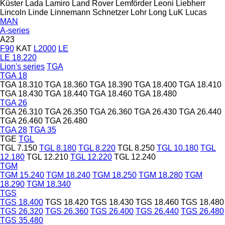
Küster
Lada
Lamiro
Land Rover
Lemförder
Leoni
Liebherr
Lincoln
Linde
Linnemann Schnetzer
Lohr
Long
LuK
Lucas
MAN
A-series
A23
F90
KAT
L2000
LE
LE 18.220
Lion's series
TGA
TGA 18
TGA 18.310
TGA 18.360
TGA 18.390
TGA 18.400
TGA 18.410
TGA 18.430
TGA 18.440
TGA 18.460
TGA 18.480
TGA 26
TGA 26.310
TGA 26.350
TGA 26.360
TGA 26.430
TGA 26.440
TGA 26.460
TGA 26.480
TGA 28
TGA 35
TGE
TGL
TGL 7.150
TGL 8.180
TGL 8.220
TGL 8.250
TGL 10.180
TGL
12.180
TGL 12.210
TGL 12.220
TGL 12.240
TGM
TGM 15.240
TGM 18.240
TGM 18.250
TGM 18.280
TGM
18.290
TGM 18.340
TGS
TGS 18.400
TGS 18.420
TGS 18.430
TGS 18.460
TGS 18.480
TGS 26.320
TGS 26.360
TGS 26.400
TGS 26.440
TGS 26.480
TGS 35.480