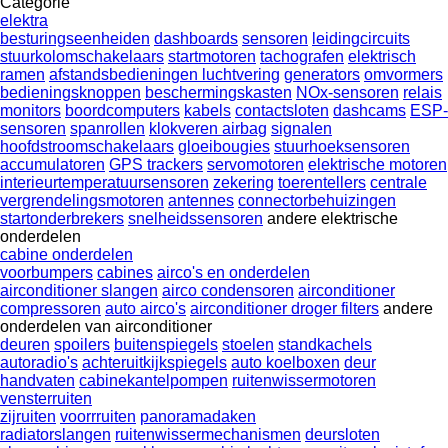
Categorie
elektra
besturingseenheiden
dashboards
sensoren
leidingcircuits
stuurkolomschakelaars
startmotoren
tachografen
elektrisch
ramen
afstandsbedieningen luchtvering
generators
omvormers
bedieningsknoppen
beschermingskasten
NOx-sensoren
relais
monitors
boordcomputers
kabels
contactsloten
dashcams
ESP-
sensoren
spanrollen
klokveren airbag
signalen
hoofdstroomschakelaars
gloeibougies
stuurhoeksensoren
accumulatoren
GPS trackers
servomotoren
elektrische motoren
interieurtemperatuursensoren
zekering
toerentellers
centrale
vergrendelingsmotoren
antennes
connectorbehuizingen
startonderbrekers
snelheidssensoren
andere elektrische
onderdelen
cabine onderdelen
voorbumpers
cabines
airco's en onderdelen
airconditioner slangen
airco condensoren
airconditioner
compressoren
auto airco's
airconditioner droger filters
andere
onderdelen van airconditioner
deuren
spoilers
buitenspiegels
stoelen
standkachels
autoradio's
achteruitkijkspiegels
auto koelboxen
deur
handvaten
cabinekantelpompen
ruitenwissermotoren
vensterruiten
zijruiten
voorrruiten
panoramadaken
radiatorslangen
ruitenwissermechanismen
deursloten