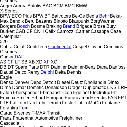
Q-series
Auger
Aurora
Autoliv
BAC
BCM
BMC
BMW
X-Series
BPW ECO Plus
BPW
BT
Baltrotors
Be-Ge
Bedia
Behr
Beka-
Max
Bendix
Beru
Bezares
Binotto
Blaupunkt
BorgWarner
Borgers
Bosch
Bosma
Braking
Brand
Brigade
Brose
Bury
Bürkert
CAB
CF
CNH
Calix
Camozzi
Carrier
Casappa
Case
Caterpillar
320
Cobra
Cojali
ContiTech
Continental
Cospel
Covind
Cummins
C-series
Cursor
DAF
AS
CF
LF
SB
XB
XD
XF
XG
DB
DT Spare Parts
DTR
Daimler
Daimler-Benz
Dana
Danfoss
Dautel
Delco Remy
Delphi
Delta
Dennis
Eagle
Denso
Denver
Depo
Detroit Diesel
Deutz
Dhollandia
Dinex
Dirna
Domar
Dometic
Donaldson
Dräger
Duplomatic
EKS
ERF
Eaton
Eberspächer
Ebmpapst
Econ
Egelhof
Electrolux
Elf
Eminox
Emitec
Erhard
Europart
Euroricambi
Exendis
FAG
FPT
FTE
Faltcom
Fan
Febi
Ferodo
Festo
Fiat
FoMoCo
Fontaine
Forankra
Ford
Cargo
E-series
F-MAX
Transit
Franz
Frauenthal Automotive
Freightliner
Cascadia