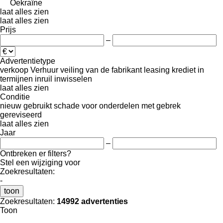
Oekraïne
laat alles zien
laat alles zien
Prijs
–
Advertentietype
verkoop
Verhuur
veiling
van de fabrikant
leasing
krediet
in
termijnen
inruil
inwisselen
laat alles zien
Conditie
nieuw
gebruikt
schade
voor onderdelen
met gebrek
gereviseerd
laat alles zien
Jaar
–
Ontbreken er filters?
Stel een wijziging voor
Zoekresultaten:
-
toon
Zoekresultaten:
14992 advertenties
Toon