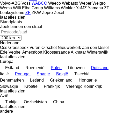
Volvo-ABG
Voss
WABCO
Waeco
Webasto
Weber
Welgro
Wema
Willi Elbe Group
Williams
Winkler
YaMZ
Yamaha
ZF
Lenksysteme
ZF
ZKW
Zepro
Zexel
laat alles zien
Standplaats
Zoek binnen een straal
Nederland
Oss
Groesbeek
Vuren
Oirschot
Nieuwerkerk aan den IJssel
Ede
Veghel
Amersfoort
Kloosterzande
Alkmaar
Winterswijk
laat alles zien
Europa
Estland
Roemenië
Polen
Litouwen
Duitsland
Italië
Portugal
Spanje
België
Tsjechië
Denemarken
Letland
Griekenland
Hongarije
Slowakije
Kroatië
Frankrijk
Verenigd Koninkrijk
laat alles zien
Azië
Turkije
Oezbekistan
China
laat alles zien
andere