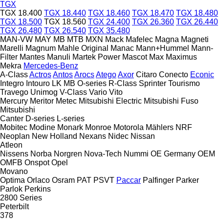
TGX
TGX 18.400
TGX 18.440
TGX 18.460
TGX 18.470
TGX 18.480
TGX 18.500
TGX 18.560
TGX 24.400
TGX 26.360
TGX 26.440
TGX 26.480
TGX 26.540
TGX 35.480
MAN-VW
MAY
MB
MTB
MXN
Mack
Mafelec
Magna
Magneti
Marelli
Magnum
Mahle Original
Manac
Mann+Hummel
Mann-
Filter
Mantes
Manuli
Martek Power
Mascot
Max
Maximus
Mekra
Mercedes-Benz
A-Class
Actros
Antos
Arocs
Atego
Axor
Citaro
Conecto
Econic
Integro
Intouro
LK
MB
O-series
R-Class
Sprinter
Tourismo
Travego
Unimog
V-Class
Vario
Vito
Mercury
Meritor
Metec
Mitsubishi Electric
Mitsubishi Fuso
Mitsubishi
Canter
D-series
L-series
Mobitec
Modine
Monark
Monroe
Motorola
Mählers
NRF
Neoplan
New Holland
Nexans
Nidec
Nissan
Atleon
Nissens
Norba
Norgren
Nova-Tech
Nummi
OE Germany
OEM
OMFB
Onspot
Opel
Movano
Optima
Orlaco
Osram
PAT
PSVT
Paccar
Palfinger
Parker
Parlok
Perkins
2800 Series
Peterbilt
378