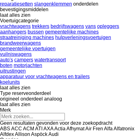
reparatiesetten
slangenklemmen
onderdelen
bevestigingsmiddelen
laat alles zien
Voertuigcategorie
vrachtwagens
trekkers
bedrijfswagens
vans
opleggers
aanhangers
bussen
gemeentelijke machines
straatreiniging machines
hulpverleningsvoertuigen
brandweerwagens
gemeentelijke voertuigen
vuilniswagens
auto's
campers
watertransport
boten
motorjachten
uitrustingen
apparatuur voor vrachtwagens en trailers
koelunits
laat alles zien
Type reserveonderdeel
origineel onderdeel
analoog
laat alles zien
Merk
Geen resultaten gevonden voor deze zoekopdracht
ABS
ACC
ACM
ATI
AXA
Actia
Afhymat
Air Fren
Alfa
Alfatronix
Alfdex
Allison
Aspöck
Audi