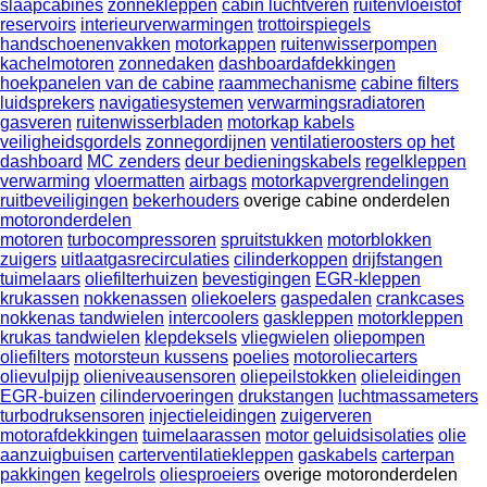
slaapcabines
zonnekleppen
cabin luchtveren
ruitenvloeistof
reservoirs
interieurverwarmingen
trottoirspiegels
handschoenenvakken
motorkappen
ruitenwisserpompen
kachelmotoren
zonnedaken
dashboardafdekkingen
hoekpanelen van de cabine
raammechanisme
cabine filters
luidsprekers
navigatiesystemen
verwarmingsradiatoren
gasveren
ruitenwisserbladen
motorkap kabels
veiligheidsgordels
zonnegordijnen
ventilatieroosters op het
dashboard
MC zenders
deur bedieningskabels
regelkleppen
verwarming
vloermatten
airbags
motorkapvergrendelingen
ruitbeveiligingen
bekerhouders
overige cabine onderdelen
motoronderdelen
motoren
turbocompressoren
spruitstukken
motorblokken
zuigers
uitlaatgasrecirculaties
cilinderkoppen
drijfstangen
tuimelaars
oliefilterhuizen
bevestigingen
EGR-kleppen
krukassen
nokkenassen
oliekoelers
gaspedalen
crankcases
nokkenas tandwielen
intercoolers
gaskleppen
motorkleppen
krukas tandwielen
klepdeksels
vliegwielen
oliepompen
oliefilters
motorsteun kussens
poelies
motoroliecarters
olievulpijp
olieniveausensoren
oliepeilstokken
olieleidingen
EGR-buizen
cilindervoeringen
drukstangen
luchtmassameters
turbodruksensoren
injectieleidingen
zuigerveren
motorafdekkingen
tuimelaarassen
motor geluidsisolaties
olie
aanzuigbuisen
carterventilatiekleppen
gaskabels
carterpan
pakkingen
kegelrols
oliesproeiers
overige motoronderdelen