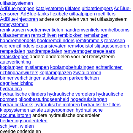
uitlaatsystemen
AdBlue-pompen
katalysatoren
uitlaten
uitlaatdempers
AdBlue-
sensoren
AdBlue-tanks
flexibele uitlaatpijpen
roetfilters
AdBlue-injectoren
andere onderdelen van het uitlaatsysteem
remsystemen
remklauwen
voetremventielen
handremventiels
remhefbooms
uitlaatremmen
remschijven
remblokken
remslangen
handremhendels
hoofdremcilinders
remtrommels
remassen
wielremcilinders
expansievaten remvloeistof
slijtagesensoren
rempadalen
handrempedalen
remvermogensregelaars
relaiskleppen
andere onderdelen voor het remsysteem
autoverlichting
koplampen
mistlampen
koplampbehuizingen
achterlichten
richtingaanwijzers
koplampglazen
zwaailampen
binnenverlichtingen
autolampen
parkeerlichten
dagrijverlichting
hydraulica
hydraulische cilinders
hydraulische verdelers
hydraulische
pompen
pilootbesturingseenheid
hogedrukslangen
hydrauliektanks
hydraulische motoren
hydraulische filters
kiepsystemen
axiale zuigerpompen
hydraulische
accumulatoren
andere hydraulische onderdelen
bedieningsonderdelen
schijven, wielen
overige onderdelen