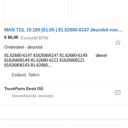
MAN TGL 10.180 (01.05-) 81.62680-6147 deurslot voor MAN TGL, TGM, TGS, TGX (2005-2021) trekker
€ 60,48
Exclusief BTW
Onderdeel - deurslot
81.62680-6147 81626806147 81.62680-6149
diesel
81626806149 81.62680-6121 81626806121
81626806143 81.62680...
Estland, Tallinn
TruckParts Eesti OÜ