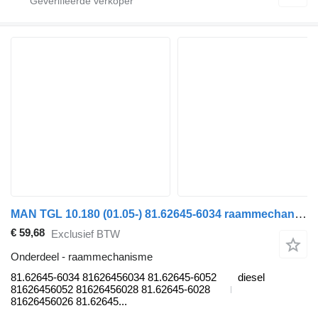
MAN TGL 10.180 (01.05-) 81.62645-6034 raammechanisme voor MAN TGL, TGM, TGS, TGX (2005-2021) trekker
€ 59,68
Exclusief BTW
Onderdeel - raammechanisme
81.62645-6034 81626456034 81.62645-6052
diesel
81626456052 81626456028 81.62645-6028
81626456026 81.62645...