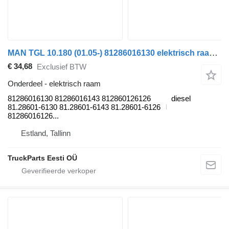
MAN TGL 10.180 (01.05-) 81286016130 elektrisch raam voor MAN TGL, TGM, TGS, TGX (2005-2021) trekker
€ 34,68
Exclusief BTW
Onderdeel - elektrisch raam
81286016130 81286016143 812860126126
diesel
81.28601-6130 81.28601-6143 81.28601-6126
81286016126...
Estland, Tallinn
TruckParts Eesti OÜ