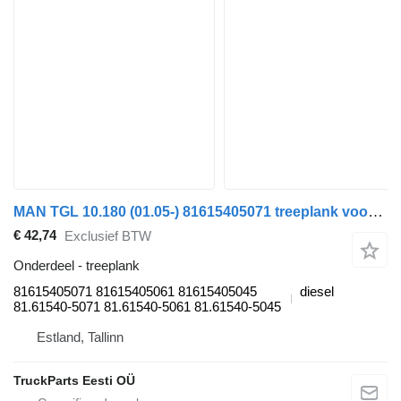
MAN TGL 10.180 (01.05-) 81615405071 treeplank voor MAN TGL, TGM, TGS, TGX (2005-2021) trekker
€ 42,74
Exclusief BTW
Onderdeel - treeplank
81615405071 81615405061 81615405045
diesel
81.61540-5071 81.61540-5061 81.61540-5045
Estland, Tallinn
TruckParts Eesti OÜ