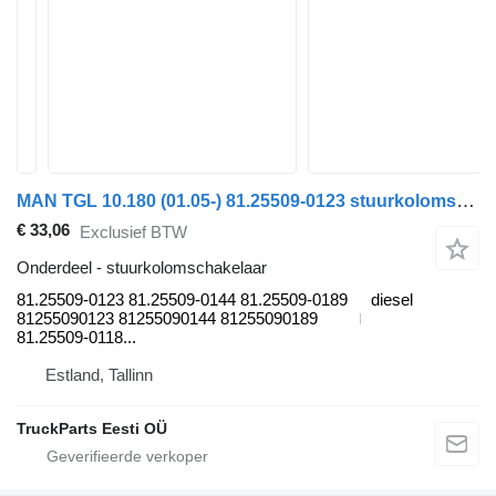
MAN TGL 10.180 (01.05-) 81.25509-0123 stuurkolomschakelaar voor MAN TGL, TGM, TGS, TGX (2005-2021) trekker
€ 33,06
Exclusief BTW
Onderdeel - stuurkolomschakelaar
81.25509-0123 81.25509-0144 81.25509-0189
diesel
81255090123 81255090144 81255090189
81.25509-0118...
Estland, Tallinn
TruckParts Eesti OÜ