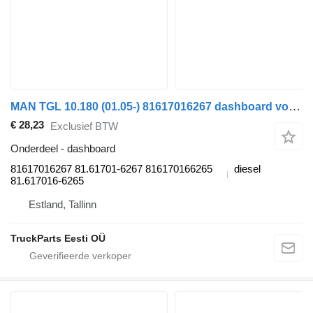
MAN TGL 10.180 (01.05-) 81617016267 dashboard voor MAN TGL, TGM, TGS, TGX (2005-2021) trekker
€ 28,23
Exclusief BTW
Onderdeel - dashboard
81617016267 81.61701-6267 816170166265
diesel
81.617016-6265
Estland, Tallinn
TruckParts Eesti OÜ