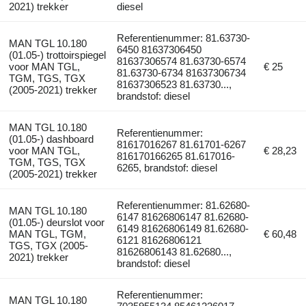
2021) trekker
diesel
Referentienummer: 81.63730-
MAN TGL 10.180
6450 81637306450
(01.05-) trottoirspiegel
81637306574 81.63730-6574
voor MAN TGL,
€ 25
81.63730-6734 81637306734
TGM, TGS, TGX
81637306523 81.63730...,
(2005-2021) trekker
brandstof: diesel
MAN TGL 10.180
Referentienummer:
(01.05-) dashboard
81617016267 81.61701-6267
voor MAN TGL,
€ 28,23
816170166265 81.617016-
TGM, TGS, TGX
6265, brandstof: diesel
(2005-2021) trekker
Referentienummer: 81.62680-
MAN TGL 10.180
6147 81626806147 81.62680-
(01.05-) deurslot voor
6149 81626806149 81.62680-
MAN TGL, TGM,
€ 60,48
6121 81626806121
TGS, TGX (2005-
81626806143 81.62680...,
2021) trekker
brandstof: diesel
Referentienummer:
MAN TGL 10.180