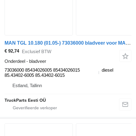
MAN TGL 10.180 (01.05-) 73036000 bladveer voor MAN TGL, TGM, TGS, TGX (2005-2021) trekker
€ 92,74
Exclusief BTW
Onderdeel - bladveer
73036000 85434026005 85434026015
diesel
85.43402-6005 85.43402-6015
Estland, Tallinn
TruckParts Eesti OÜ