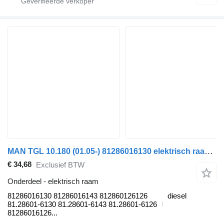
MAN TGL 10.180 (01.05-) 81286016130 elektrisch raam voor MAN TGL, TGM, TGS, TGX (2005-2021) trekker
€ 34,68
Exclusief BTW
Onderdeel - elektrisch raam
81286016130 81286016143 812860126126
diesel
81.28601-6130 81.28601-6143 81.28601-6126
81286016126...