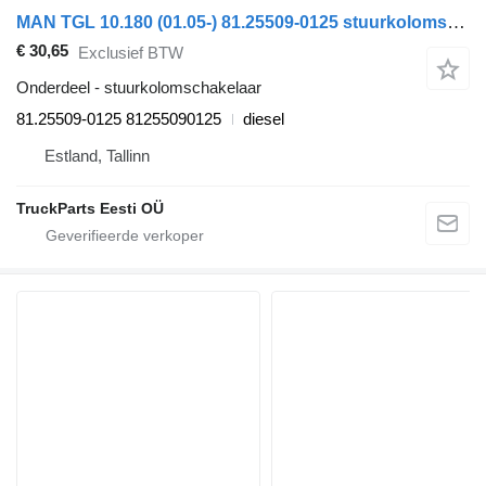
MAN TGL 10.180 (01.05-) 81.25509-0125 stuurkolomschakelaar voor MAN TGL, TGM, TGS, TGX (2005-2021) trekker
€ 30,65
Exclusief BTW
Onderdeel - stuurkolomschakelaar
81.25509-0125 81255090125
diesel
Estland, Tallinn
TruckParts Eesti OÜ