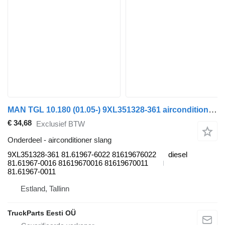
MAN TGL 10.180 (01.05-) 9XL351328-361 airconditioner slang voor MAN TGL, TGM, TGS, TGX (2005-2021) trekker
€ 34,68
Exclusief BTW
Onderdeel - airconditioner slang
9XL351328-361 81.61967-6022 81619676022
diesel
81.61967-0016 81619670016 81619670011
81.61967-0011
Estland, Tallinn
TruckParts Eesti OÜ