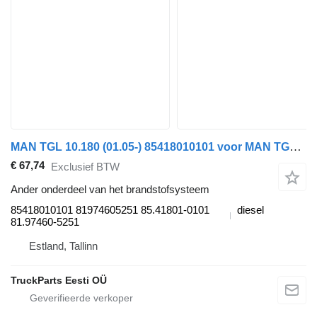
MAN TGL 10.180 (01.05-) 85418010101 voor MAN TGL, TGM, TGS, TGX (2005-2021) trekker
€ 67,74
Exclusief BTW
Ander onderdeel van het brandstofsysteem
85418010101 81974605251 85.41801-0101
diesel
81.97460-5251
Estland, Tallinn
TruckParts Eesti OÜ