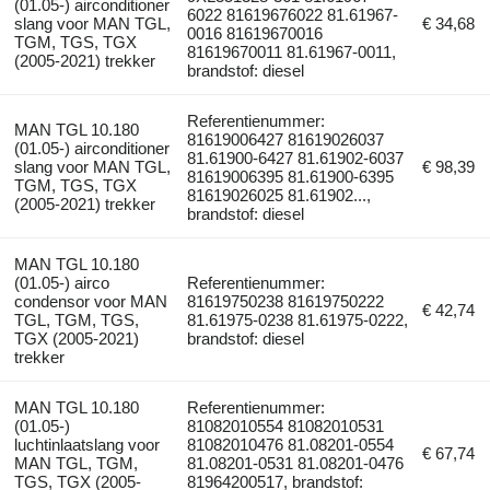
(01.05-) airconditioner
6022 81619676022 81.61967-
slang voor MAN TGL,
€ 34,68
0016 81619670016
TGM, TGS, TGX
81619670011 81.61967-0011,
(2005-2021) trekker
brandstof: diesel
Referentienummer:
MAN TGL 10.180
81619006427 81619026037
(01.05-) airconditioner
81.61900-6427 81.61902-6037
slang voor MAN TGL,
€ 98,39
81619006395 81.61900-6395
TGM, TGS, TGX
81619026025 81.61902...,
(2005-2021) trekker
brandstof: diesel
MAN TGL 10.180
(01.05-) airco
Referentienummer:
condensor voor MAN
81619750238 81619750222
€ 42,74
TGL, TGM, TGS,
81.61975-0238 81.61975-0222,
TGX (2005-2021)
brandstof: diesel
trekker
MAN TGL 10.180
Referentienummer:
(01.05-)
81082010554 81082010531
luchtinlaatslang voor
81082010476 81.08201-0554
€ 67,74
MAN TGL, TGM,
81.08201-0531 81.08201-0476
TGS, TGX (2005-
81964200517, brandstof: