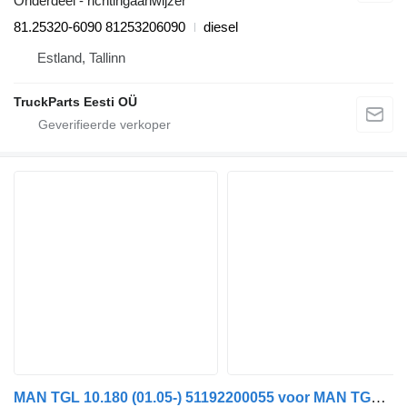
Onderdeel - richtingaanwijzer
81.25320-6090 81253206090
diesel
Estland, Tallinn
TruckParts Eesti OÜ
MAN TGL 10.180 (01.05-) 51192200055 voor MAN TGL, TGM, TGS, TGX (2005-2021) trekker