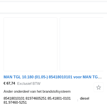
MAN TGL 10.180 (01.05-) 85418010101 voor MAN TGL, TGM, TGS, TGX (2005-2021) trekker
€ 67,74
Exclusief BTW
Ander onderdeel van het brandstofsysteem
85418010101 81974605251 85.41801-0101
diesel
81.97460-5251