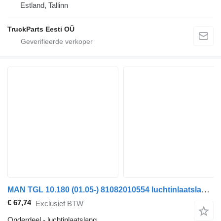
Estland, Tallinn
TruckParts Eesti OÜ
MAN TGL 10.180 (01.05-) 81082010554 luchtinlaatslang voor MAN TGL, TGM, TGS, TGX (2005-2021) trekker
€ 67,74
Exclusief BTW
Onderdeel - luchtinlaatslang