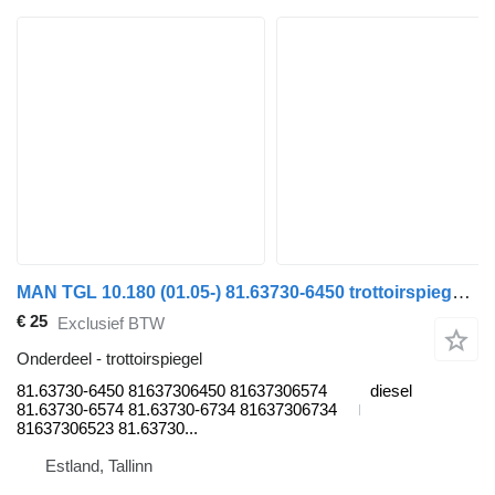
MAN TGL 10.180 (01.05-) 81.63730-6450 trottoirspiegel voor MAN TGL, TGM, TGS, TGX (2005-2021) trekker
€ 25
Exclusief BTW
Onderdeel - trottoirspiegel
81.63730-6450 81637306450 81637306574
diesel
81.63730-6574 81.63730-6734 81637306734
81637306523 81.63730...
Estland, Tallinn