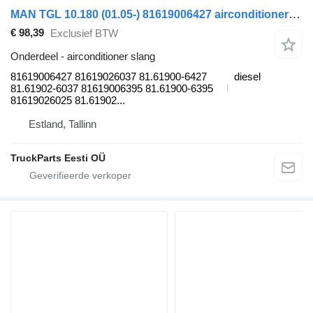
MAN TGL 10.180 (01.05-) 81619006427 airconditioner slang voor MAN TGL, TGM, TGS, TGX (2005-2021) trekker
€ 98,39
Exclusief BTW
Onderdeel - airconditioner slang
81619006427 81619026037 81.61900-6427
diesel
81.61902-6037 81619006395 81.61900-6395
81619026025 81.61902...
Estland, Tallinn
TruckParts Eesti OÜ