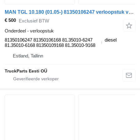
MAN TGL 10.180 (01.05-) 81350106247 verloopstuk voor MAN TGL, TGM, TGS, TGX (2005-2021) trekker
€ 500
Exclusief BTW
Onderdeel - verloopstuk
81350106247 81350106168 81.35010-6247
diesel
81.35010-6168 81350109168 81.35010-9168
Estland, Tallinn
TruckParts Eesti OÜ