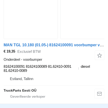
MAN TGL 10.180 (01.05-) 81624100091 voorbumper voor MAN TGL, TGM, TGS, TGX (2005-2021) trekker
€ 19,35
Exclusief BTW
Onderdeel - voorbumper
81624100091 81624100089 81.62410-0091
diesel
81.62410-0089
Estland, Tallinn
TruckParts Eesti OÜ