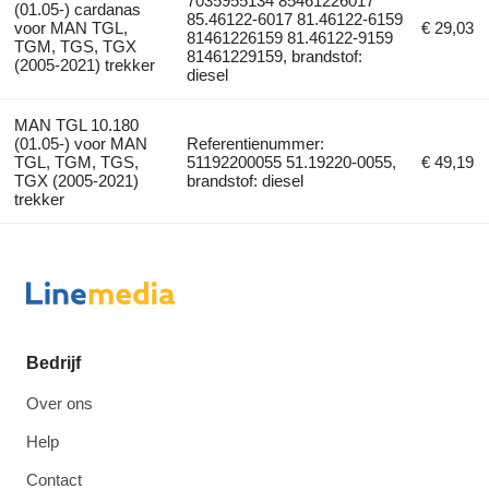
7035955134 85461226017
(01.05-) cardanas
85.46122-6017 81.46122-6159
voor MAN TGL,
€ 29,03
81461226159 81.46122-9159
TGM, TGS, TGX
81461229159, brandstof:
(2005-2021) trekker
diesel
MAN TGL 10.180
(01.05-) voor MAN
Referentienummer:
TGL, TGM, TGS,
51192200055 51.19220-0055,
€ 49,19
TGX (2005-2021)
brandstof: diesel
trekker
Bedrijf
Over ons
Help
Contact