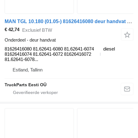
MAN TGL 10.180 (01.05-) 81626416080 deur handvat voor MAN TGL, TGM, TGS, TGX (2005-2021) trekker
€ 42,74
Exclusief BTW
Onderdeel - deur handvat
81626416080 81.62641-6080 81.62641-6074
diesel
81626416074 81.62641-6072 81626416072
81.62641-6078...
Estland, Tallinn
TruckParts Eesti OÜ