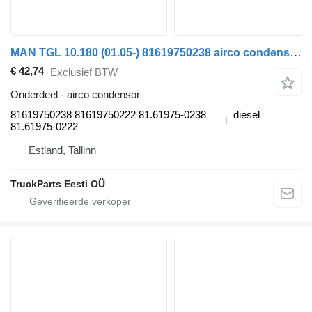
MAN TGL 10.180 (01.05-) 81619750238 airco condensor voor MAN TGL, TGM, TGS, TGX (2005-2021) trekker
€ 42,74
Exclusief BTW
Onderdeel - airco condensor
81619750238 81619750222 81.61975-0238
diesel
81.61975-0222
Estland, Tallinn
TruckParts Eesti OÜ