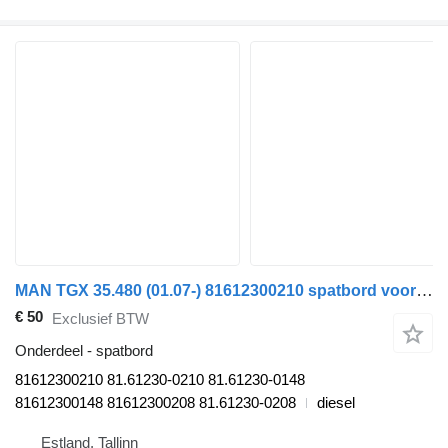
MAN TGX 35.480 (01.07-) 81612300210 spatbord voor MAN TGL, TGM, TGS, TGX (2005-2021) trekker
€ 50
Exclusief BTW
Onderdeel - spatbord
81612300210 81.61230-0210 81.61230-0148
81612300148 81612300208 81.61230-0208
diesel
Estland, Tallinn