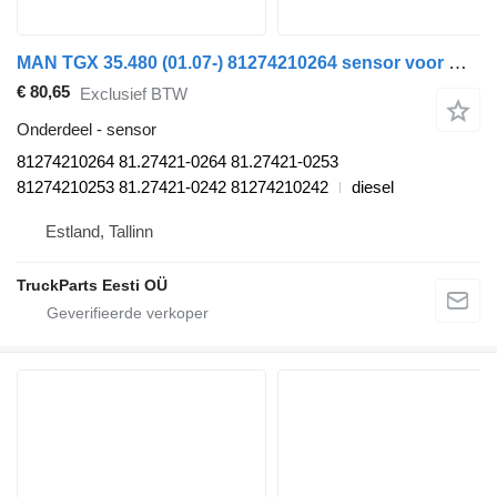
MAN TGX 35.480 (01.07-) 81274210264 sensor voor MAN TGL, TGM, TGS, TGX (2005-2021) trekker
€ 80,65
Exclusief BTW
Onderdeel - sensor
81274210264 81.27421-0264 81.27421-0253
81274210253 81.27421-0242 81274210242
diesel
Estland, Tallinn
TruckParts Eesti OÜ