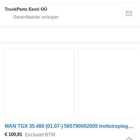
TruckParts Eesti OÜ
MAN TGX 35.480 (01.07-) 565790002005 trottoirspiegel voor MAN TGL, TGM, TGS, TGX (2005-2021) trekker
€ 100,81
Exclusief BTW