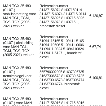
MAN TGX 35.480
Referentienummer:
(01.07-)
81437156074 81437150114
stabilisatorstang voor
81.43715-6074 81.43715-0114
€ 120,97
MAN TGL, TGM,
81437156026 81.43715-6026
TGS, TGX (2005-
81437156073 81.43715...,
2021) trekker
brandstof: diesel
Referentienummer:
MAN TGX 35.480
51094115165 51.09411-5165
(01.07-) aftakleiding
51094110606 51.09411-0606
voor MAN TGL,
€ 67,74
51.09411-0824 51094110824
TGM, TGS, TGX
51.09411-5127..., brandstof:
(2005-2021) trekker
diesel
MAN TGX 35.480
Referentienummer:
(01.07-)
565790002005 81637306735
trottoirspiegel voor
81637306578 81.63730-6735
€ 100,81
MAN TGL, TGM,
81.63730-6578 81637306774
TGS, TGX (2005-
81.63730-6774, brandstof:
2021) trekker
diesel
MAN TGX 35.480
Referentienummer:
(01.07-) voor MAN
81417156016 81.41715-6016