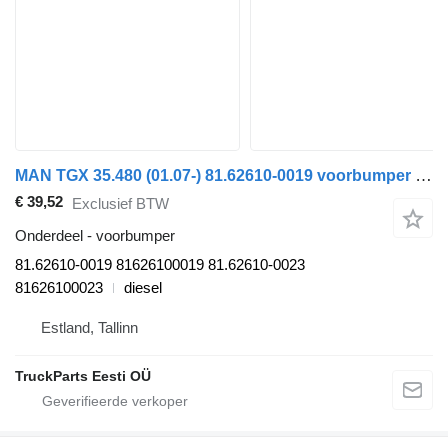
MAN TGX 35.480 (01.07-) 81.62610-0019 voorbumper voor MAN TGL, TGM, TGS, TGX (2005-2021) trekker
€ 39,52
Exclusief BTW
Onderdeel - voorbumper
81.62610-0019 81626100019 81.62610-0023
81626100023
diesel
Estland, Tallinn
TruckParts Eesti OÜ