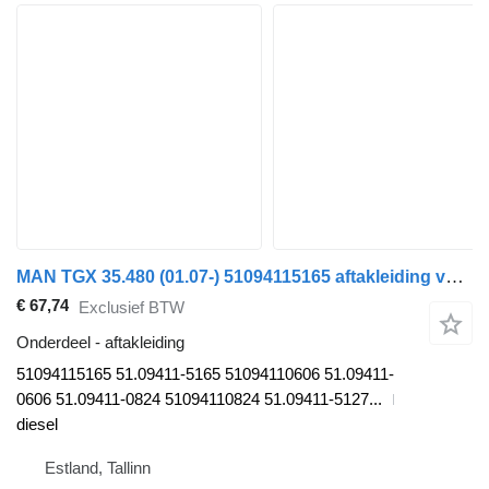
MAN TGX 35.480 (01.07-) 51094115165 aftakleiding voor MAN TGL, TGM, TGS, TGX (2005-2021) trekker
€ 67,74
Exclusief BTW
Onderdeel - aftakleiding
51094115165 51.09411-5165 51094110606 51.09411-
0606 51.09411-0824 51094110824 51.09411-5127...
diesel
Estland, Tallinn