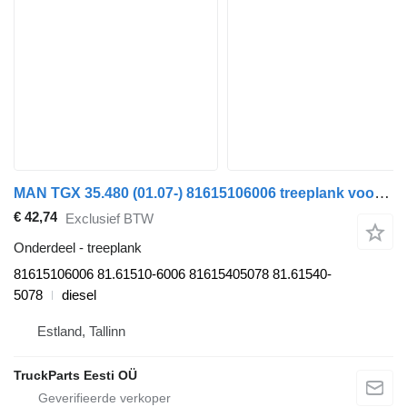
MAN TGX 35.480 (01.07-) 81615106006 treeplank voor MAN TGL, TGM, TGS, TGX (2005-2021) trekker
€ 42,74
Exclusief BTW
Onderdeel - treeplank
81615106006 81.61510-6006 81615405078 81.61540-
5078
diesel
Estland, Tallinn
TruckParts Eesti OÜ