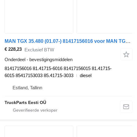
MAN TGX 35.480 (01.07-) 81417156016 voor MAN TGL, TGM, TGS, TGX (2005-2021) trekker
€ 228,23
Exclusief BTW
Onderdeel - bevestigingsmiddelen
81417156016 81.41715-6016 81417156015 81.41715-
6015 85417153033 85.41715-3033
diesel
Estland, Tallinn
TruckParts Eesti OÜ