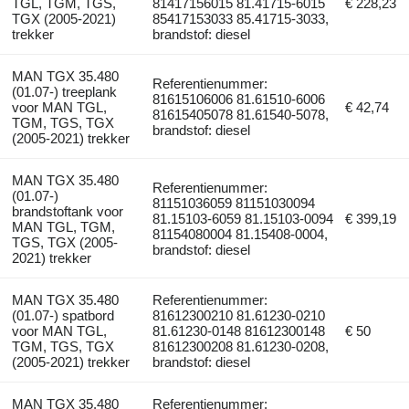
TGL, TGM, TGS,
81417156015 81.41715-6015
€ 228,23
TGX (2005-2021)
85417153033 85.41715-3033,
trekker
brandstof: diesel
MAN TGX 35.480
Referentienummer:
(01.07-) treeplank
81615106006 81.61510-6006
voor MAN TGL,
€ 42,74
81615405078 81.61540-5078,
TGM, TGS, TGX
brandstof: diesel
(2005-2021) trekker
MAN TGX 35.480
Referentienummer:
(01.07-)
81151036059 81151030094
brandstoftank voor
81.15103-6059 81.15103-0094
€ 399,19
MAN TGL, TGM,
81154080004 81.15408-0004,
TGS, TGX (2005-
brandstof: diesel
2021) trekker
MAN TGX 35.480
Referentienummer:
(01.07-) spatbord
81612300210 81.61230-0210
voor MAN TGL,
81.61230-0148 81612300148
€ 50
TGM, TGS, TGX
81612300208 81.61230-0208,
(2005-2021) trekker
brandstof: diesel
MAN TGX 35.480
Referentienummer: