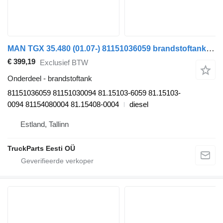
MAN TGX 35.480 (01.07-) 81151036059 brandstoftank voor MAN TGL, TGM, TGS, TGX (2005-2021) trekker
€ 399,19
Exclusief BTW
Onderdeel - brandstoftank
81151036059 81151030094 81.15103-6059 81.15103-
0094 81154080004 81.15408-0004
diesel
Estland, Tallinn
TruckParts Eesti OÜ