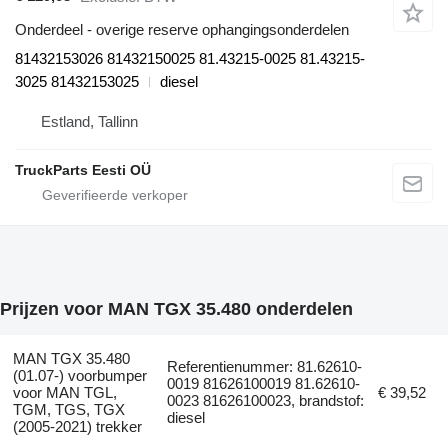
Onderdeel - overige reserve ophangingsonderdelen
81432153026 81432150025 81.43215-0025 81.43215-
3025 81432153025
diesel
Estland, Tallinn
TruckParts Eesti OÜ
Prijzen voor MAN TGX 35.480 onderdelen
MAN TGX 35.480
Referentienummer: 81.62610-
(01.07-) voorbumper
0019 81626100019 81.62610-
voor MAN TGL,
€ 39,52
0023 81626100023, brandstof:
TGM, TGS, TGX
diesel
(2005-2021) trekker