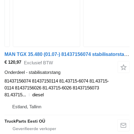
MAN TGX 35.480 (01.07-) 81437156074 stabilisatorstang voor MAN TGL, TGM, TGS, TGX (2005-2021) trekker
€ 120,97
Exclusief BTW
Onderdeel - stabilisatorstang
81437156074 81437150114 81.43715-6074 81.43715-
0114 81437156026 81.43715-6026 81437156073
81.43715...
diesel
Estland, Tallinn
TruckParts Eesti OÜ