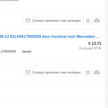
Contact opnemen met verkoper
Mercedes-Benz Actros MP1 1843 (01.96-12.02) A9417600559 deur handvat voor Mercedes-Benz Actros, Axor MP1, MP2, MP3 (1996-2014) trekker
€ 13,71
Exclusief BTW
417600559
diesel
Contact opnemen met verkoper