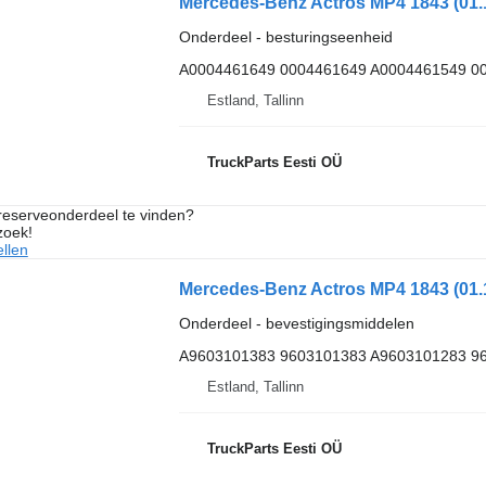
Onderdeel - besturingseenheid
A0004461649 0004461649 A0004461549 0
Estland, Tallinn
TruckParts Eesti OÜ
 reserveonderdeel te vinden?
zoek!
llen
Onderdeel - bevestigingsmiddelen
A9603101383 9603101383 A9603101283 9
Estland, Tallinn
TruckParts Eesti OÜ