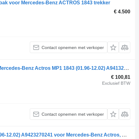
sbak voor Mercedes-Benz ACTROS 1843 trekker
€ 4.500
Contact opnemen met verkoper
Air Spring Bracket, Drive Axle Right Mercedes-Benz Actros MP1 1843 (01.96-12.02) A9413280541 voor Mercedes-Benz Actros, Axor MP1, MP2, MP3 (1996-2014) trekker
€ 100,81
Exclusief BTW
Contact opnemen met verkoper
Mercedes-Benz Actros MP1 1843 (01.96-12.02) A9423270241 voor Mercedes-Benz Actros, Axor MP1, MP2, MP3 (1996-2014) trekker