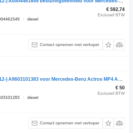
Mercedes-Benz Actros MP4 1843 (01.12-) A0004461649 besturingseenheid voor Mercedes-Benz Actros MP4 Antos Arocs (2012-) trekker
€ 592,74
Exclusief BTW
004461549
diesel
Contact opnemen met verkoper
Mercedes-Benz Actros MP4 1843 (01.12-) A9603101383 voor Mercedes-Benz Actros MP4 Antos Arocs (2012-) trekker
€ 50
Exclusief BTW
603101283
diesel
Contact opnemen met verkoper