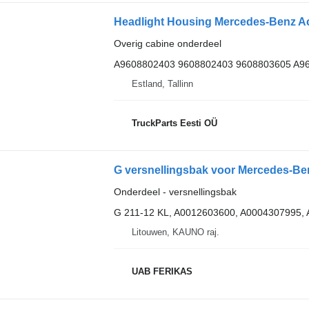
Overig cabine onderdeel
A9608802403 9608802403 9608803605 A9
Estland, Tallinn
TruckParts Eesti OÜ
G versnellingsbak voor Mercedes-Be
Onderdeel - versnellingsbak
G 211-12 KL, A0012603600, A0004307995,
Litouwen, KAUNO raj.
UAB FERIKAS