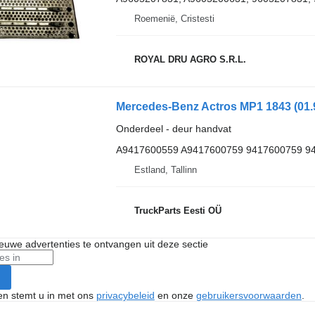
Roemenië, Cristesti
ROYAL DRU AGRO S.R.L.
Onderdeel - deur handvat
A9417600559 A9417600759 9417600759 9
Estland, Tallinn
TruckParts Eesti OÜ
nieuwe advertenties te ontvangen uit deze sectie
ken stemt u in met ons
privacybeleid
en onze
gebruikersvoorwaarden
.