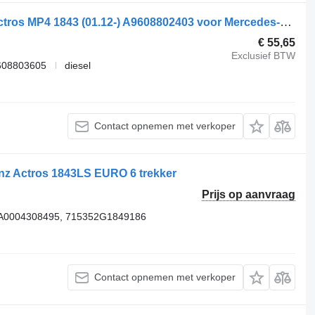
Headlight Housing Mercedes-Benz Actros MP4 1843 (01.12-) A9608802403 voor Mercedes-Benz Actros MP4 Antos Arocs (2012-) trekker
€ 55,65
Exclusief BTW
608803605
diesel
Contact opnemen met verkoper
nz Actros 1843LS EURO 6 trekker
Prijs op aanvraag
 A0004308495, 715352G1849186
Contact opnemen met verkoper