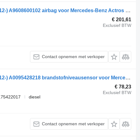
Mercedes-Benz Actros MP4 1843 (01.12-) A9608600102 airbag voor Mercedes-Benz Actros MP4 Antos Arocs (2012-) trekker
€ 201,61
Exclusief BTW
Contact opnemen met verkoper
Mercedes-Benz Actros MP4 1843 (01.12-) A0095428218 brandstofniveausensor voor Mercedes-Benz Actros MP4 Antos Arocs (2012-) trekker
€ 78,23
Exclusief BTW
175422017
diesel
Contact opnemen met verkoper