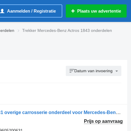
Aanmelden / Registratie
Plaats uw advertentie
erdelen
Trekker Mercedes-Benz Actros 1843 onderdelen
Datum van invoering
Placă de acoperire cadru A9605207831 overige carrosserie onderdeel voor Mercedes-Benz Actros MP4 1843 trekker
Prijs op aanvraag
 9605200631