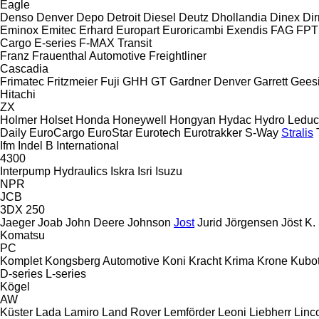
Eagle
Denso
Denver
Depo
Detroit Diesel
Deutz
Dhollandia
Dinex
Di
Eminox
Emitec
Erhard
Europart
Euroricambi
Exendis
FAG
FPT
Cargo
E-series
F-MAX
Transit
Franz
Frauenthal Automotive
Freightliner
Cascadia
Frimatec
Fritzmeier
Fuji
GHH
GT
Gardner Denver
Garrett
Gees
Hitachi
ZX
Holmer
Holset
Honda
Honeywell
Hongyan
Hydac
Hydro Leduc
Daily
EuroCargo
EuroStar
Eurotech
Eurotrakker
S-Way
Stralis
Ifm
Indel B
International
4300
Interpump Hydraulics
Iskra
Isri
Isuzu
NPR
JCB
3DX
250
Jaeger
Joab
John Deere
Johnson
Jost
Jurid
Jörgensen
Jöst
K.
Komatsu
PC
Komplet
Kongsberg Automotive
Koni
Kracht
Krima
Krone
Kubo
D-series
L-series
Kögel
AW
Küster
Lada
Lamiro
Land Rover
Lemförder
Leoni
Liebherr
Linc