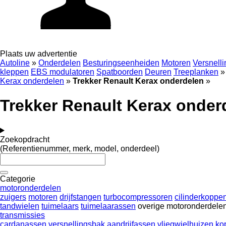
Plaats uw advertentie
Autoline
»
Onderdelen
Besturingseenheiden
Motoren
Versnell
kleppen
EBS modulatoren
Spatboorden
Deuren
Treeplanken
»
Kerax onderdelen
»
Trekker Renault Kerax onderdelen
»
Trekker Renault Kerax onder
Zoekopdracht
(Referentienummer, merk, model, onderdeel)
Categorie
motoronderdelen
zuigers
motoren
drijfstangen
turbocompressoren
cilinderkoppe
tandwielen
tuimelaars
tuimelaarassen
overige motoronderdele
transmissies
cardanassen
versnellingsbak
aandrijfassen
vliegwielhuizen
ko