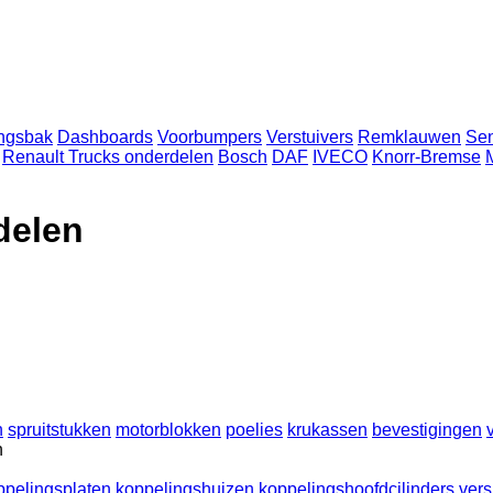
ingsbak
Dashboards
Voorbumpers
Verstuivers
Remklauwen
Se
Renault Trucks onderdelen
Bosch
DAF
IVECO
Knorr-Bremse
delen
n
spruitstukken
motorblokken
poelies
krukassen
bevestigingen
n
ppelingsplaten
koppelingshuizen
koppelingshoofdcilinders
vers