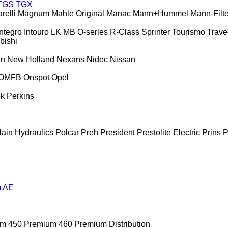
TGS
TGX
relli
Magnum
Mahle Original
Manac
Mann+Hummel
Mann-Filte
Integro
Intouro
LK
MB
O-series
R-Class
Sprinter
Tourismo
Trav
bishi
an
New Holland
Nexans
Nidec
Nissan
OMFB
Onspot
Opel
ok
Perkins
lain Hydraulics
Polcar
Preh
President
Prestolite Electric
Prins
P
 AE
m 450
Premium 460
Premium Distribution