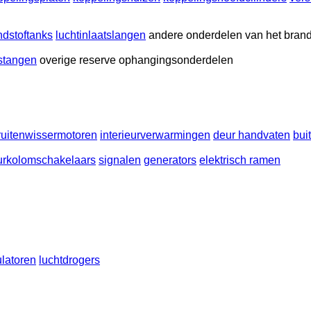
ndstoftanks
luchtinlaatslangen
andere onderdelen van het bran
rstangen
overige reserve ophangingsonderdelen
ruitenwissermotoren
interieurverwarmingen
deur handvaten
bui
urkolomschakelaars
signalen
generators
elektrisch ramen
latoren
luchtdrogers