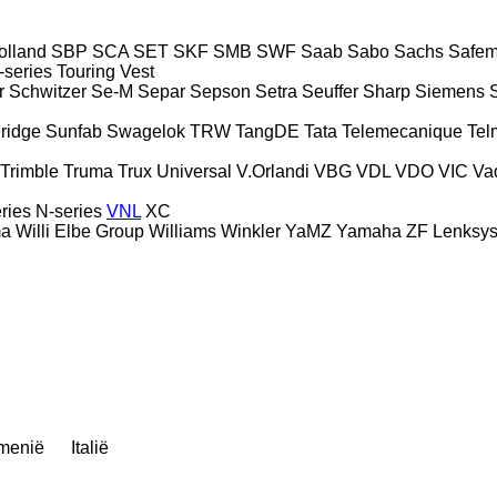
lland
SBP
SCA
SET
SKF
SMB
SWF
Saab
Sabo
Sachs
Safem
-series
Touring
Vest
r
Schwitzer
Se-M
Separ
Sepson
Setra
Seuffer
Sharp
Siemens
ridge
Sunfab
Swagelok
TRW
TangDE
Tata
Telemecanique
Tel
Trimble
Truma
Trux
Universal
V.Orlandi
VBG
VDL
VDO
VIC
Va
ries
N-series
VNL
XC
a
Willi Elbe Group
Williams
Winkler
YaMZ
Yamaha
ZF Lenksy
menië
Italië