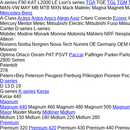
A-series
F90
KAT
L2000
LE
Lion's series
TGA
TGE
TGL
TGM
MAN-VW
MAY
MB
MTB
MXN
Mack
Mafelec
Magna
Magneti Ma
Mercedes-Benz
A-Class
Actros
Antos
Arocs
Atego
Axor
Citaro
Conecto
Econic
Mercury
Meritor
Metec
Mitsubishi Electric
Mitsubishi Fuso
Mitsu
Canter
D-series
L-series
Mobitec
Modine
Monark
Monroe
Motorola
Mählers
NRF
Neopl
Atleon
Nissens
Norba
Norgren
Nova-Tech
Nummi
OE Germany
OEM
Movano
Optima
Orlaco
Osram
PAT
PSVT
Paccar
Palfinger
Parker
Parl
2800 Series
Peterbilt
378
Peters+Bey
Peterson
Peugeot
Pierburg
Pilkington
Pioneer
Poc
D-series
D 13
D 19
G-series
K-series
Kerax
Kerax 440
Magnum
Magnum 440
Magnum 460
Magnum 480
Magnum 500
Magnum
Major
Master
Maxity
Midliner
Midlum
Midlum 150
Midlum 180
Midlum 220
Midlum 280
Premium
Premium 320
Premium 420
Premium 430
Premium 440
Premiu