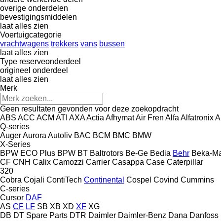
overige onderdelen
bevestigingsmiddelen
laat alles zien
Voertuigcategorie
vrachtwagens
trekkers
vans
bussen
laat alles zien
Type reserveonderdeel
origineel onderdeel
laat alles zien
Merk
Geen resultaten gevonden voor deze zoekopdracht
ABS
ACC
ACM
ATI
AXA
Actia
Afhymat
Air Fren
Alfa
Alfatronix
A
Q-series
Auger
Aurora
Autoliv
BAC
BCM
BMC
BMW
X-Series
BPW ECO Plus
BPW
BT
Baltrotors
Be-Ge
Bedia
Behr
Beka-M
CF
CNH
Calix
Camozzi
Carrier
Casappa
Case
Caterpillar
320
Cobra
Cojali
ContiTech
Continental
Cospel
Covind
Cummins
C-series
Cursor
DAF
AS
CF
LF
SB
XB
XD
XF
XG
DB
DT Spare Parts
DTR
Daimler
Daimler-Benz
Dana
Danfoss