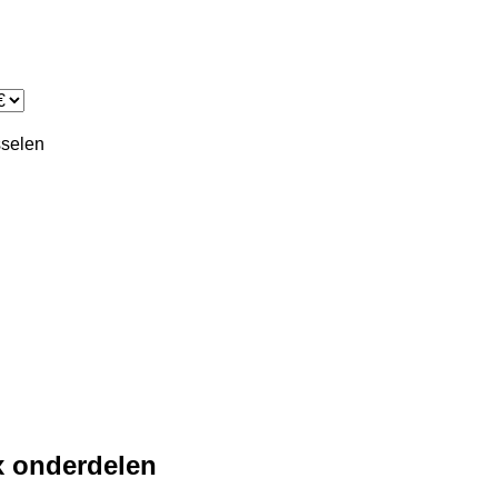
sselen
x onderdelen