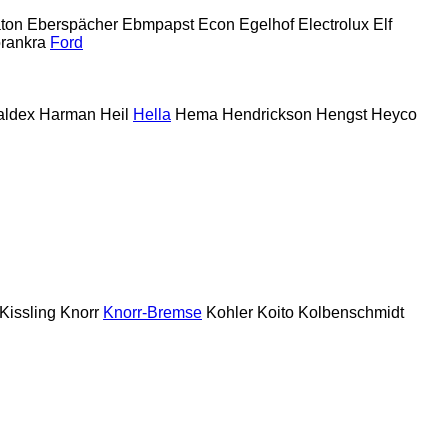
ton
Eberspächer
Ebmpapst
Econ
Egelhof
Electrolux
Elf
rankra
Ford
aldex
Harman
Heil
Hella
Hema
Hendrickson
Hengst
Heyco
Kissling
Knorr
Knorr-Bremse
Kohler
Koito
Kolbenschmidt