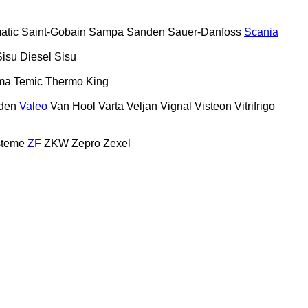
atic
Saint-Gobain
Sampa
Sanden
Sauer-Danfoss
Scania
Sisu Diesel
Sisu
ma
Temic
Thermo King
den
Valeo
Van Hool
Varta
Veljan
Vignal
Visteon
Vitrifrigo
steme
ZF
ZKW
Zepro
Zexel