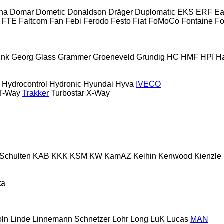
rna
Domar
Dometic
Donaldson
Dräger
Duplomatic
EKS
ERF
Ea
FTE
Faltcom
Fan
Febi
Ferodo
Festo
Fiat
FoMoCo
Fontaine
Fo
ink
Georg
Glass
Grammer
Groeneveld
Grundig
HC
HMF
HPI
H
Hydrocontrol
Hydronic
Hyundai
Hyva
IVECO
T-Way
Trakker
Turbostar
X-Way
 Schulten
KAB
KKK
KSM
KW
KamAZ
Keihin
Kenwood
Kienzle
ta
oln
Linde
Linnemann Schnetzer
Lohr
Long
LuK
Lucas
MAN