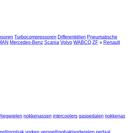
nsoren
Turbocompressoren
Differentiëlen
Pneumatische
MAN
Mercedes-Benz
Scania
Volvo
WABCO
ZF
»
Renault
vliegwielen
nokkenassen
intercoolers
gaspedalen
nokkenas
nellingsbak vorken
versnellingbaktandwielen
pedaal