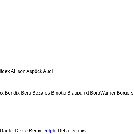
lfdex
Allison
Aspöck
Audi
ax
Bendix
Beru
Bezares
Binotto
Blaupunkt
BorgWarner
Borgers
Dautel
Delco Remy
Delphi
Delta
Dennis