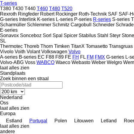
T-series
T380
T430
T440
T460
T480
T520
Rexroth
Ringfeder
Robert
Rockinger
Roth-Technik
SAF
SAF-Ho
G-series
Interlink
K-series
L-series
P-series
R-series
S-series
T
Scharmüller
Schlemmer
Schmitz Cargobull
Schneider
Schrade
E-series
Sonavox
Sonceboz
Sorl
Spal
Spicer
Stabilus
Stahl
Steyr
Stone
SL
Thermotec
Thoreb
Thorn
Timken
TitanX
Tomasetto
Transgruas
Vivolo
Voith
Volant
Volkswagen
Volvo
A-series
B-series
EC
F88
F89
FE
FH
FL
FM
FMX
G-series
L-se
Volvo-ABG
Voss
WABCO
Waeco
Webasto
Weber
Welgro
Wem
laat alles zien
Standplaats
Zoek binnen een straal
Nederland
Oss
laat alles zien
Europa
Estland
Portugal
Polen
Litouwen
Letland
Roe
laat alles zien
andere