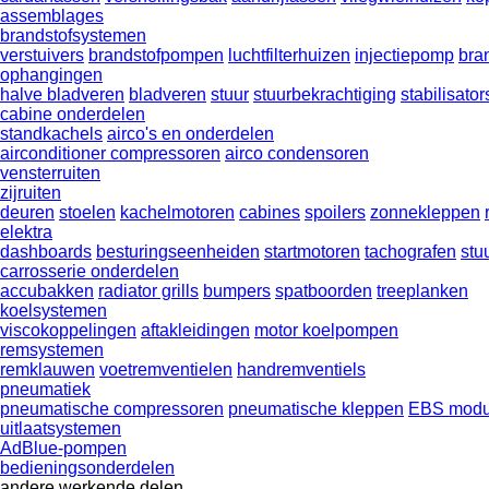
assemblages
brandstofsystemen
verstuivers
brandstofpompen
luchtfilterhuizen
injectiepomp
bra
ophangingen
halve bladveren
bladveren
stuur
stuurbekrachtiging
stabilisato
cabine onderdelen
standkachels
airco's en onderdelen
airconditioner compressoren
airco condensoren
vensterruiten
zijruiten
deuren
stoelen
kachelmotoren
cabines
spoilers
zonnekleppen
elektra
dashboards
besturingseenheiden
startmotoren
tachografen
stu
carrosserie onderdelen
accubakken
radiator grills
bumpers
spatboorden
treeplanken
koelsystemen
viscokoppelingen
aftakleidingen
motor koelpompen
remsystemen
remklauwen
voetremventielen
handremventiels
pneumatiek
pneumatische compressoren
pneumatische kleppen
EBS modu
uitlaatsystemen
AdBlue-pompen
bedieningsonderdelen
andere werkende delen