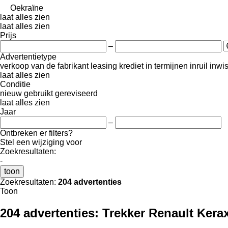
Oekraïne
laat alles zien
laat alles zien
Prijs
–
Advertentietype
verkoop
van de fabrikant
leasing
krediet
in termijnen
inruil
inwi
laat alles zien
Conditie
nieuw
gebruikt
gereviseerd
laat alles zien
Jaar
–
Ontbreken er filters?
Stel een wijziging voor
Zoekresultaten:
-
toon
Zoekresultaten:
204 advertenties
Toon
204 advertenties:
Trekker Renault Kera