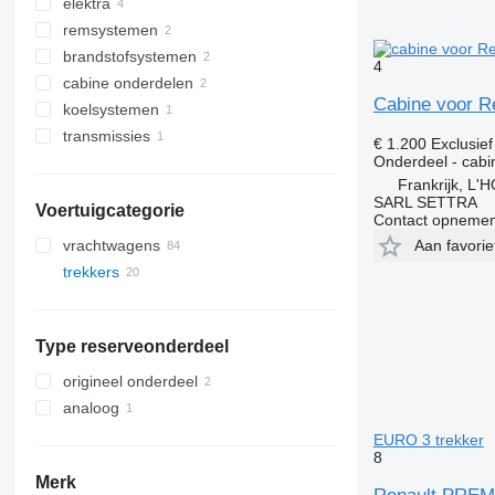
elektra
nokkenassen
remsystemen
motoren
leidingcircuits
brandstofsystemen
cilinderkoppen
besturingseenheiden
voetremventielen
4
cabine onderdelen
klepdeksels
sensoren
handremventiels
injectiepomp
Cabine voor R
koelsystemen
motorblokken
spanrollen
brandstofrails
cabines
transmissies
intercoolers
koelventilatoren
€ 1.200
Exclusie
Onderdeel - cabi
overige motoronderdelen
vliegwielhuizen
Frankrijk, L
SARL SETTRA
Voertuigcategorie
Contact opnemen
vrachtwagens
Aan favori
trekkers
Type reserveonderdeel
origineel onderdeel
analoog
EURO 3 trekker
8
Merk