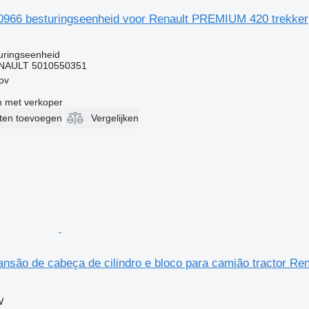
966 besturingseenheid voor Renault PREMIUM 420 trekker
uringseenheid
NAULT 5010550351
rov
 met verkoper
eten toevoegen
Vergelijken
ansão de cabeça de cilindro e bloco para camião tractor R
W