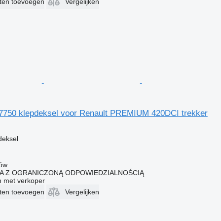
eten toevoegen
Vergelijken
7750 klepdeksel voor Renault PREMIUM 420DCI trekker
deksel
łów
KA Z OGRANICZONĄ ODPOWIEDZIALNOŚCIĄ
 met verkoper
eten toevoegen
Vergelijken