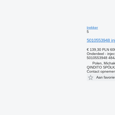
trekker
5
5010553948 in
€ 139,30
PLN 60
Onderdeel - inje
5010553948 484
Polen, Micha
QINDITO SPÓŁ
Contact opnemen
Aan favori