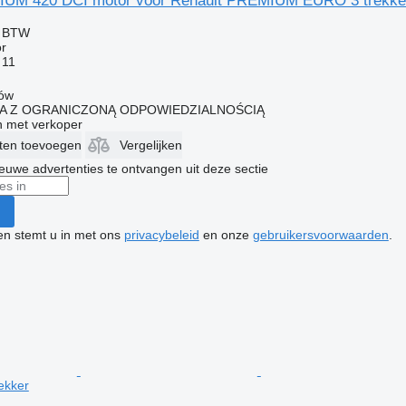
IUM 420 DCI motor voor Renault PREMIUM EURO 3 trekke
f BTW
r
 11
łów
KA Z OGRANICZONĄ ODPOWIEDZIALNOŚCIĄ
 met verkoper
eten toevoegen
Vergelijken
nieuwe advertenties te ontvangen uit deze sectie
ken stemt u in met ons
privacybeleid
en onze
gebruikersvoorwaarden
.
ekker