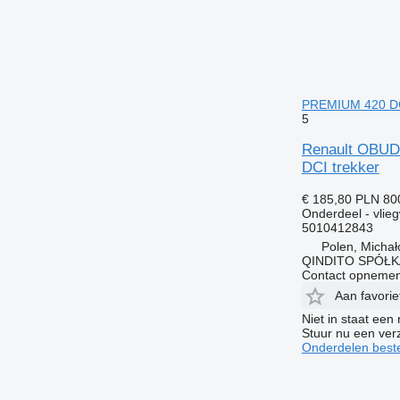
PREMIUM 420 DCI
5
Renault OBU
DCI trekker
€ 185,80
PLN 80
Onderdeel - vlieg
5010412843
Polen, Micha
QINDITO SPÓŁ
Contact opnemen
Aan favori
Niet in staat een
Stuur nu een ver
Onderdelen beste