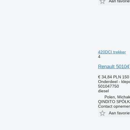
Aan favori
420DCI trekker
4
Renault 50104
€ 34,84
PLN 150
Onderdeel - klep
501047750
diesel
Polen, Micha
QINDITO SPÓŁ
Contact opnemen
Aan favori