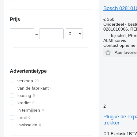
Spanje
Oekraïne
R-Class
L-series
Midlum 280
Premium 430
T430
Bosch 0281010
Tsjechië
Sprinter
N-series
Premium 440
T440
Prijs
€ 350
Frankrijk
Tourismo
VNL
Premium 450
T460
Onderdeel - best
Portugal
Travego
XC
Premium 460
T480
0281010966, RE
–
Tsjechië, Pře
Unimog
Premium Distribution
T520
ALMI servis
V-Class
Contact opnemen
Vario
Aan favori
Vito
Advertentietype
verkoop
van de fabrikant
leasing
krediet
2
in termijnen
Plugue de exp
inruil
trekker
inwisselen
€ 1
Exclusief BT