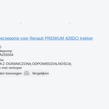
jectiepomp voor Renault PREMIUM 420DCI trekker
0
ctiepomp
A255004
łów
KA Z OGRANICZONĄ ODPOWIEDZIALNOŚCIĄ
 met verkoper
eten toevoegen
Vergelijken