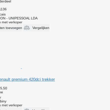
derdeel
1136
cais
ON - UNIPESSOAL LDA
 met verkoper
eten toevoegen
Vergelijken
enault premium 420dci trekker
65,50
ne
v
biny
 met verkoper