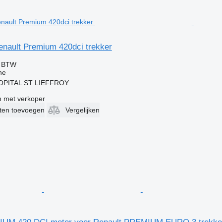
enault Premium 420dci trekker
f BTW
ne
'HOPITAL ST LIEFFROY
 met verkoper
eten toevoegen
Vergelijken