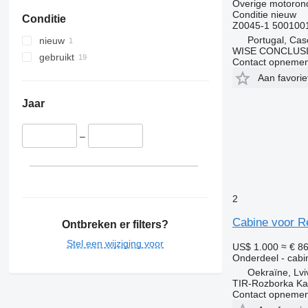
Overige motoron
Conditie
nieuw
Conditie
Z0045-1 500100
Portugal, Cas
nieuw
WISE CONCLUSI
gebruikt
Contact opnemen
Aan favori
Jaar
–
2
Cabine voor R
Ontbreken er filters?
Stel een wijziging voor
US$ 1.000
≈ € 8
Onderdeel - cabi
Oekraïne, Lvi
TIR-Rozborka Ka
Contact opnemen