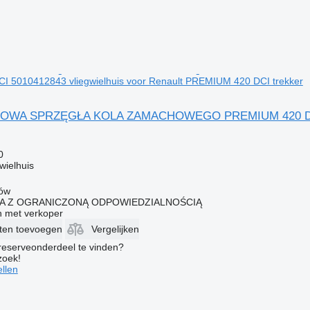
 5010412843 vliegwielhuis voor Renault PREMIUM 420 DCI trekker
DOWA SPRZĘGŁA KOLA ZAMACHOWEGO PREMIUM 420 DCI 50
0
wielhuis
łów
KA Z OGRANICZONĄ ODPOWIEDZIALNOŚCIĄ
 met verkoper
eten toevoegen
Vergelijken
 reserveonderdeel te vinden?
zoek!
llen