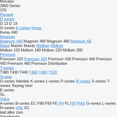
Movano
2800 Series
378
Renault
D-series
D 13
D 19
G-series
K-series
Kerax
Kerax 440
Magnum
Magnum 440
Magnum 460
Magnum 480
Magnum AE
Major
Master
Maxity
Midliner
Midlum
Midlum 150
Midlum 180
Midlum 220
Midlum 280
Premium
Premium 320
Premium 420
Premium 430
Premium 440
Premium
450
Premium 460
Premium Distribution
T-series
T380
T430
T440
T460
T480
T520
Scania
G-series
Interlink
K-series
L-series
P-series
R-series
S-series
T-
series
Touring
Vest
E-series
SL
Volvo
A-series
B-series
EC
F88
F89
FE
FH
FL
FM
FMX
G-series
L-series
N-series
VNL
XC
laat alles zien
Standplaats