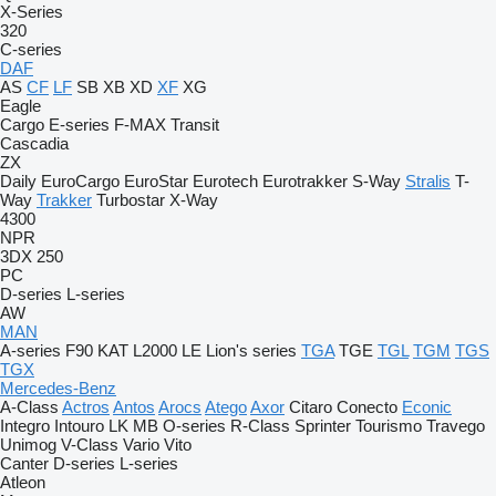
X-Series
320
C-series
DAF
AS
CF
LF
SB
XB
XD
XF
XG
Eagle
Cargo
E-series
F-MAX
Transit
Cascadia
ZX
Daily
EuroCargo
EuroStar
Eurotech
Eurotrakker
S-Way
Stralis
T-
Way
Trakker
Turbostar
X-Way
4300
NPR
3DX
250
PC
D-series
L-series
AW
MAN
A-series
F90
KAT
L2000
LE
Lion's series
TGA
TGE
TGL
TGM
TGS
TGX
Mercedes-Benz
A-Class
Actros
Antos
Arocs
Atego
Axor
Citaro
Conecto
Econic
Integro
Intouro
LK
MB
O-series
R-Class
Sprinter
Tourismo
Travego
Unimog
V-Class
Vario
Vito
Canter
D-series
L-series
Atleon