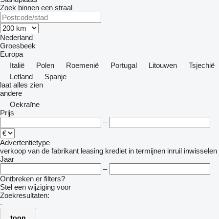
Zoek binnen een straal
Nederland
Groesbeek
Europa
Italië
Polen
Roemenië
Portugal
Litouwen
Tsjechië
Letland
Spanje
laat alles zien
andere
Oekraïne
Prijs
–
Advertentietype
verkoop
van de fabrikant
leasing
krediet
in termijnen
inruil
inwisselen
Jaar
–
Ontbreken er filters?
Stel een wijziging voor
Zoekresultaten:
-
toon