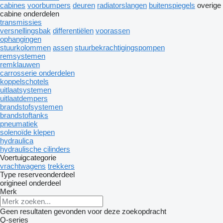
cabines
voorbumpers
deuren
radiatorslangen
buitenspiegels
overige
cabine onderdelen
transmissies
versnellingsbak
differentiëlen
voorassen
ophangingen
stuurkolommen
assen
stuurbekrachtigingspompen
remsystemen
remklauwen
carrosserie onderdelen
koppelschotels
uitlaatsystemen
uitlaatdempers
brandstofsystemen
brandstoftanks
pneumatiek
solenoïde klepen
hydraulica
hydraulische cilinders
Voertuigcategorie
vrachtwagens
trekkers
Type reserveonderdeel
origineel onderdeel
Merk
Geen resultaten gevonden voor deze zoekopdracht
Q-series