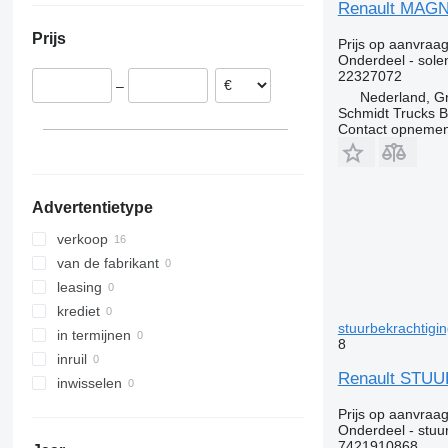
Renault MAGN
Tsjechië
Tourismo
VNL
Premium 450
T460
Prijs
Litouwen
Prijs op aanvraa
Travego
XC
Premium 460
T480
Onderdeel - sole
Unimog
Premium Distribution
T520
22327072
–
V-Class
Nederland, G
Schmidt Trucks B
Vario
Contact opnemen
Vito
Advertentietype
verkoop
van de fabrikant
leasing
krediet
stuurbekrachtigi
in termijnen
8
inruil
Renault STUU
inwisselen
Prijs op aanvraa
Onderdeel - stuu
7421910868