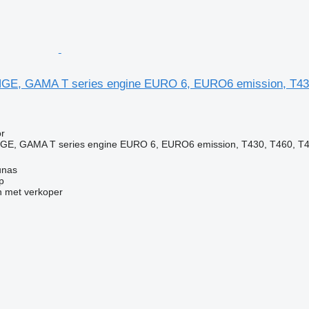
NGE, GAMA T series engine EURO 6, EURO6 emission, T4
g
r
, GAMA T series engine EURO 6, EURO6 emission, T430, T460, T480
unas
p
 met verkoper