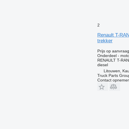
2
Renault T-RA
trekker
Prijs op aanvraa
Onderdeel - moto
RENAULT T-RANGE
diesel
Litouwen, Ka
Truck Parts Grou
Contact opnemen