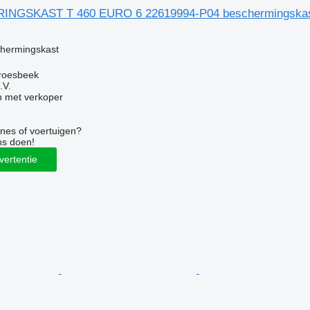
RINGSKAST T 460 EURO 6 22619994-P04 beschermingskast
g
chermingskast
roesbeek
.V.
 met verkoper
nes of voertuigen?
ns doen!
vertentie