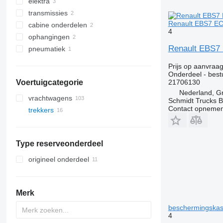
elektra
motoren
transmissies
beschermingskasten
Renault EBS7 EC
cabine onderdelen
besturingseenheiden
versnellingsbak
4
ophangingen
andere elektrische onderdelen
cabines
Renault EBS7
pneumatiek
assen
stuurbekrachtigingspompen
solenoïde klepen
Prijs op aanvraa
Onderdeel - best
21706130
Voertuigcategorie
Nederland, G
vrachtwagens
Schmidt Trucks B
Contact opnemen
trekkers
Type reserveonderdeel
origineel onderdeel
Merk
beschermingskast
4