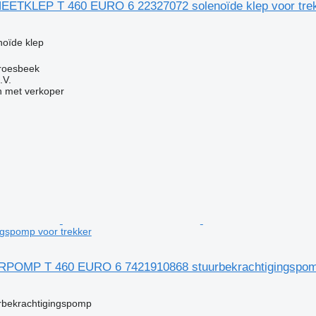
EETKLEP T 460 EURO 6 22327072 solenoïde klep voor tre
g
noïde klep
roesbeek
.V.
 met verkoper
ngspomp voor trekker
RPOMP T 460 EURO 6 7421910868 stuurbekrachtigingspomp
g
rbekrachtigingspomp