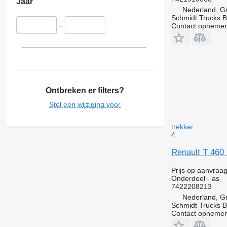
Jaar
Nederland, G
Schmidt Trucks B
–
Contact opnemen
Ontbreken er filters?
Stel een wijziging voor
trekker
4
Renault T 460
Prijs op aanvraa
Onderdeel - as
7422208213
Nederland, G
Schmidt Trucks B
Contact opnemen