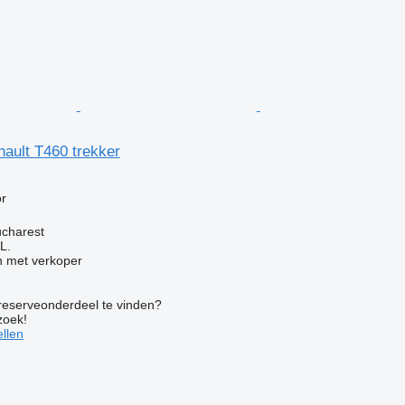
ault T460 trekker
r
charest
L.
 met verkoper
 reserveonderdeel te vinden?
zoek!
llen