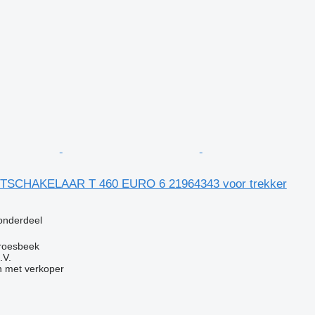
TSCHAKELAAR T 460 EURO 6 21964343 voor trekker
g
 onderdeel
roesbeek
.V.
 met verkoper