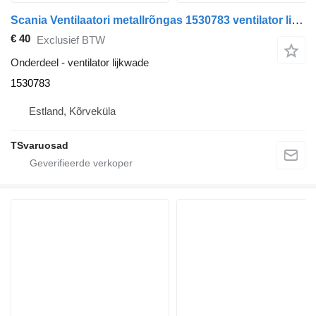
Scania Ventilaatori metallrõngas 1530783 ventilator lijkwade voor Scania P310 trekker
€ 40
Exclusief BTW
Onderdeel - ventilator lijkwade
1530783
Estland, Kõrveküla
TSvaruosad