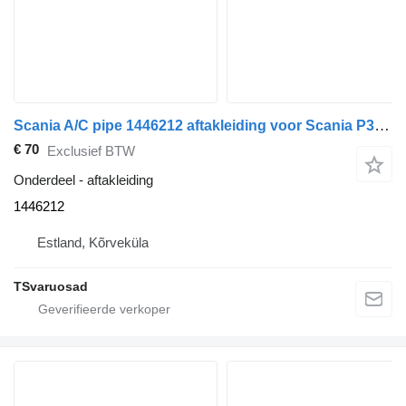
Scania A/C pipe 1446212 aftakleiding voor Scania P310 trekker
€ 70
Exclusief BTW
Onderdeel - aftakleiding
1446212
Estland, Kõrveküla
TSvaruosad