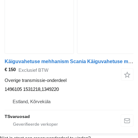
Käiguvahetuse mehhanism Scania Käiguvahetuse mehhanism 1496105 voor Scania P310 trekker
€ 150
Exclusief BTW
Overige transmissie-onderdeel
1496105 1531218,1349220
Estland, Kõrveküla
TSvaruosad