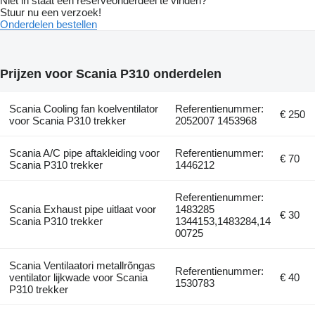
Niet in staat een reserveonderdeel te vinden?
Stuur nu een verzoek!
Onderdelen bestellen
Prijzen voor Scania P310 onderdelen
Scania Cooling fan koelventilator
Referentienummer:
€ 250
voor Scania P310 trekker
2052007 1453968
Scania A/C pipe aftakleiding voor
Referentienummer:
€ 70
Scania P310 trekker
1446212
Referentienummer:
Scania Exhaust pipe uitlaat voor
1483285
€ 30
Scania P310 trekker
1344153,1483284,14
00725
Scania Ventilaatori metallrõngas
Referentienummer:
ventilator lijkwade voor Scania
€ 40
1530783
P310 trekker