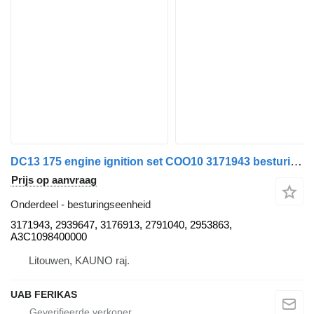
DC13 175 engine ignition set COO10 3171943 besturingseenheid voor Scania R460 trekker
Prijs op aanvraag
Onderdeel - besturingseenheid
3171943, 2939647, 3176913, 2791040, 2953863,
A3C1098400000
Litouwen, KAUNO raj.
UAB FERIKAS