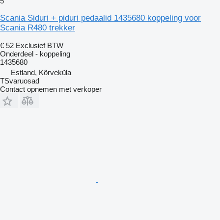
5
Scania Siduri + piduri pedaalid 1435680 koppeling voor
Scania R480 trekker
€ 52
Exclusief BTW
Onderdeel - koppeling
1435680
Estland, Kõrveküla
TSvaruosad
Contact opnemen met verkoper