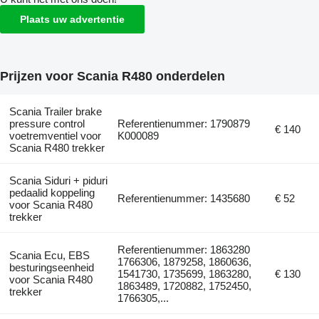
Plaats uw advertentie
Prijzen voor Scania R480 onderdelen
Scania Trailer brake
pressure control
Referentienummer: 1790879
€ 140
voetremventiel voor
K000089
Scania R480 trekker
Scania Siduri + piduri
pedaalid koppeling
Referentienummer: 1435680
€ 52
voor Scania R480
trekker
Referentienummer: 1863280
Scania Ecu, EBS
1766306, 1879258, 1860636,
besturingseenheid
1541730, 1735699, 1863280,
€ 130
voor Scania R480
1863489, 1720882, 1752450,
trekker
1766305,...