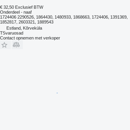
€ 32,50
Exclusief BTW
Onderdeel - naaf
1724406 2290526, 1864430, 1480933, 1868663, 1724406, 1391369,
1852817, 2603321, 1889543
Estland, Kõrveküla
TSvaruosad
Contact opnemen met verkoper