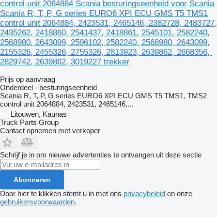
control unit 2064884 Scania besturingseenheid voor Scania
Scania R, T, P, G series EURO6 XPI ECU GMS T5 TMS1
control unit 2064884, 2423531, 2465146, 2382728, 2483727,
2435262, 2418860, 2541437, 2418861, 2545101, 2582240,
2568980, 2643099, 2596102, 2582240, 2568980, 2643099,
2155326, 2455326, 2755326, 2813923, 2639862, 2668356,
2829742, 2639862, 3019227 trekker
Prijs op aanvraag
Onderdeel - besturingseenheid
Scania R, T, P, G series EURO6 XPI ECU GMS T5 TMS1, TMS2
control unit 2064884, 2423531, 2465146,...
Litouwen, Kaunas
Truck Parts Group
Contact opnemen met verkoper
Schrijf je in om nieuwe advertenties te ontvangen uit deze sectie
Abonneren
Door hier te klikken stemt u in met ons
privacybeleid
en onze
gebruikersvoorwaarden
.