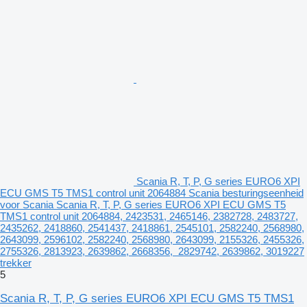
Scania R, T, P, G series EURO6 XPI
ECU GMS T5 TMS1 control unit 2064884 Scania besturingseenheid
voor Scania Scania R, T, P, G series EURO6 XPI ECU GMS T5
TMS1 control unit 2064884, 2423531, 2465146, 2382728, 2483727,
2435262, 2418860, 2541437, 2418861, 2545101, 2582240, 2568980,
2643099, 2596102, 2582240, 2568980, 2643099, 2155326, 2455326,
2755326, 2813923, 2639862, 2668356, 2829742, 2639862, 3019227
trekker
5
Scania R, T, P, G series EURO6 XPI ECU GMS T5 TMS1