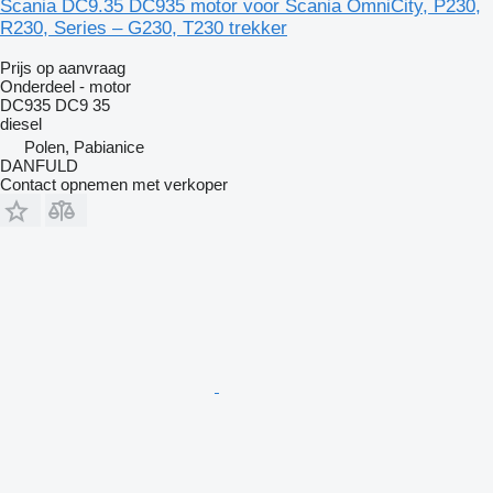
Scania DC9.35 DC935 motor voor Scania OmniCity, P230,
R230, Series – G230, T230 trekker
Prijs op aanvraag
Onderdeel - motor
DC935 DC9 35
diesel
Polen, Pabianice
DANFULD
Contact opnemen met verkoper