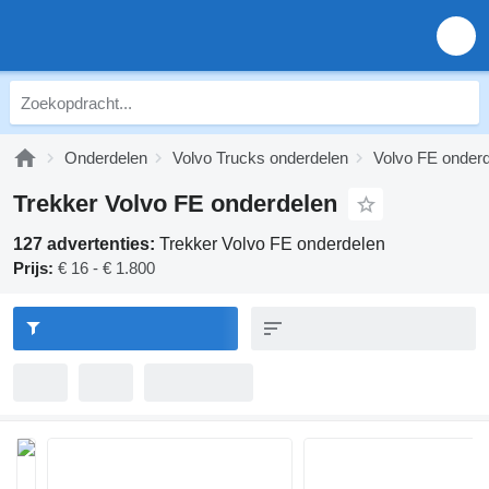
Onderdelen
Volvo Trucks onderdelen
Volvo FE onder
Trekker Volvo FE onderdelen
127 advertenties:
Trekker Volvo FE onderdelen
Prijs:
€ 16 - € 1.800