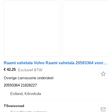
Raami vahetala Volvo Raami vahetala 20593364 voor Volvo FE280 trekker
€ 42,25
Exclusief BTW
Overige carrosserie onderdeel
20593364 21828227
Estland, Kõrveküla
TSvaruosad