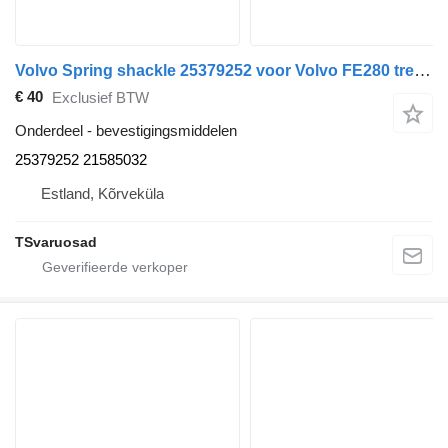
Volvo Spring shackle 25379252 voor Volvo FE280 trekker
€ 40
Exclusief BTW
Onderdeel - bevestigingsmiddelen
25379252 21585032
Estland, Kõrveküla
TSvaruosad