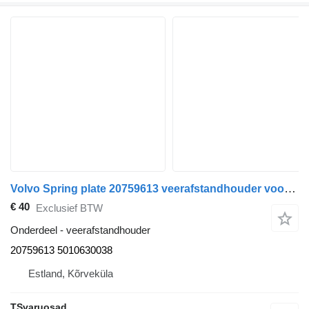
Volvo Spring plate 20759613 veerafstandhouder voor Volvo FE280 trekker
€ 40
Exclusief BTW
Onderdeel - veerafstandhouder
20759613 5010630038
Estland, Kõrveküla
TSvaruosad