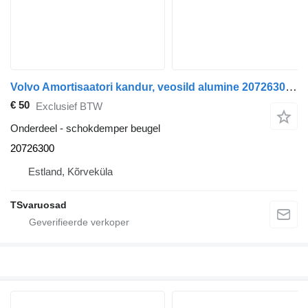
Volvo Amortisaatori kandur, veosild alumine 20726300 schokdemper beugel voor Volvo FE280 trekker
€ 50
Exclusief BTW
Onderdeel - schokdemper beugel
20726300
Estland, Kõrveküla
TSvaruosad