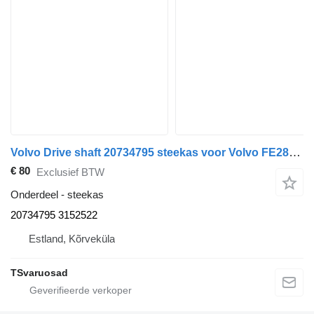
Volvo Drive shaft 20734795 steekas voor Volvo FE280 trekker
€ 80
Exclusief BTW
Onderdeel - steekas
20734795 3152522
Estland, Kõrveküla
TSvaruosad