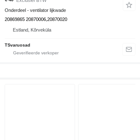
Exclusief BTW
Onderdeel - ventilator lijkwade
20869865 20870006,20870020
Estland, Kõrveküla
TSvaruosad