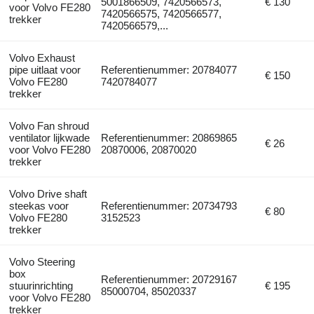
5001866509, 7420566573,
€ 130
voor Volvo FE280
7420566575, 7420566577,
trekker
7420566579,...
Volvo Exhaust
pipe uitlaat voor
Referentienummer: 20784077
€ 150
Volvo FE280
7420784077
trekker
Volvo Fan shroud
ventilator lijkwade
Referentienummer: 20869865
€ 26
voor Volvo FE280
20870006, 20870020
trekker
Volvo Drive shaft
steekas voor
Referentienummer: 20734793
€ 80
Volvo FE280
3152523
trekker
Volvo Steering
box
Referentienummer: 20729167
stuurinrichting
€ 195
85000704, 85020337
voor Volvo FE280
trekker