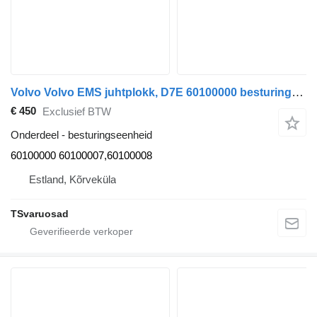
Volvo Volvo EMS juhtplokk, D7E 60100000 besturingseenheid voor Volvo FE280 trekker
€ 450
Exclusief BTW
Onderdeel - besturingseenheid
60100000 60100007,60100008
Estland, Kõrveküla
TSvaruosad