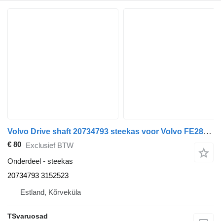
Volvo Drive shaft 20734793 steekas voor Volvo FE280 trekker
€ 80
Exclusief BTW
Onderdeel - steekas
20734793 3152523
Estland, Kõrveküla
TSvaruosad