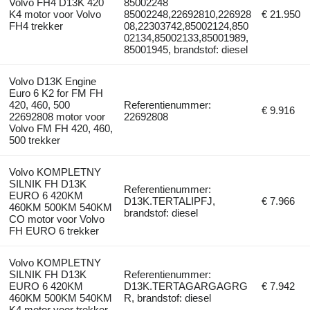
Volvo FH4 D13K 420
85002248
K4 motor voor Volvo
85002248,22692810,226928
€ 21.950
FH4 trekker
08,22303742,85002124,850
02134,85002133,85001989,
85001945, brandstof: diesel
Volvo D13K Engine
Euro 6 K2 for FM FH
420, 460, 500
Referentienummer:
€ 9.916
22692808 motor voor
22692808
Volvo FM FH 420, 460,
500 trekker
Volvo KOMPLETNY
SILNIK FH D13K
Referentienummer:
EURO 6 420KM
D13K.TERTALIPFJ,
€ 7.966
460KM 500KM 540KM
brandstof: diesel
CO motor voor Volvo
FH EURO 6 trekker
Volvo KOMPLETNY
SILNIK FH D13K
Referentienummer:
EURO 6 420KM
D13K.TERTAGARGAGRG
€ 7.942
460KM 500KM 540KM
R, brandstof: diesel
K4 motor voor trekker