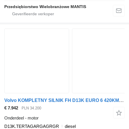
Przedsiębiorstwo Wielobranżowe MANTIS
Volvo KOMPLETNY SILNIK FH D13K EURO 6 420KM 460KM 500KM 540KM K4 D13K.TERTAGARGAGRGR motor voor trekker
€ 7.942
PLN 34.200
Onderdeel - motor
D13K.TERTAGARGAGRGR
diesel