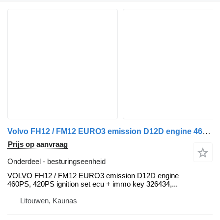
Volvo FH12 / FM12 EURO3 emission D12D engine 460PS, 420PS engine ignit VOLVO besturingseenheid voor Volvo VOLVO FH12 / FM12 EURO3 emission D12D engine 460PS, 420PS engine ignition set ecu + immo key 326434, 20499812, 03161962, 20453116, 20481570, 20814604, 20995620, 21900553, 03161962, 03161952, 20577131, 20582958, 85000388, 85000846, 20412506, 85000011, 3161952, 20554489, 21522732, 21720000, 21720107, 21720464, 21766322, 22561320, 22722832, 23317365, 3173621, 3195082, 70395977, 20560273, 20453118, 20518033, 20823949, 21020084, 3198076, 20518035, 1099099, 7420518035 trekker
Prijs op aanvraag
Onderdeel - besturingseenheid
VOLVO FH12 / FM12 EURO3 emission D12D engine
460PS, 420PS ignition set ecu + immo key 326434,...
Litouwen, Kaunas