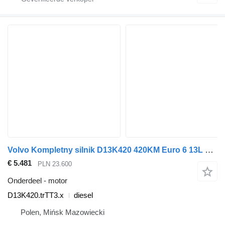
Volvo Kompletny silnik D13K420 420KM Euro 6 13L 2100Nm FH4 D13K420.trTT3.x motor voor Volvo FH trekker
€ 5.481
PLN 23.600
Onderdeel - motor
D13K420.trTT3.x
diesel
Polen, Mińsk Mazowiecki