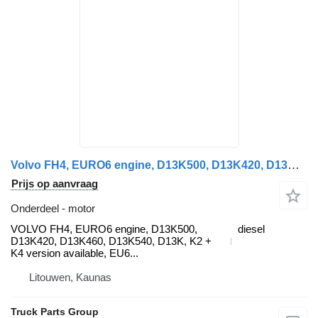
Volvo FH4, EURO6 engine, D13K500, D13K420, D13K460, D13K540, D13K, EU6 VOLVO motor voor Volvo FH4 trekker
Prijs op aanvraag
Onderdeel - motor
VOLVO FH4, EURO6 engine, D13K500,
diesel
D13K420, D13K460, D13K540, D13K, K2 +
K4 version available, EU6...
Litouwen, Kaunas
Truck Parts Group