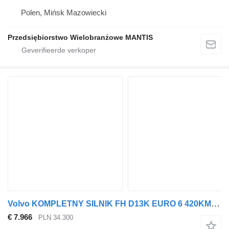
Polen, Mińsk Mazowiecki
Przedsiębiorstwo Wielobranżowe MANTIS
Volvo KOMPLETNY SILNIK FH D13K EURO 6 420KM 460KM 500KM 540KM CO D13K.TERTALIPFJ motor voor Volvo FH EURO 6 trekker
€ 7.966
PLN 34.300