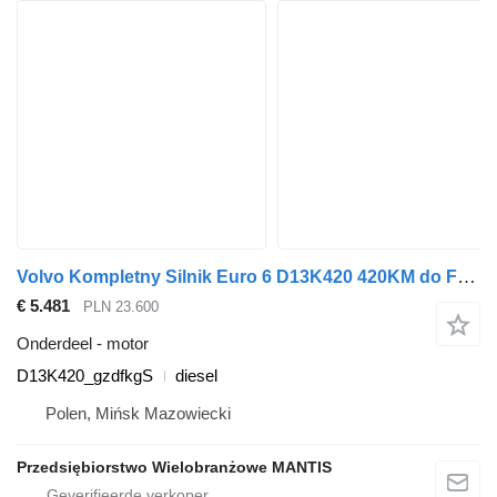
Volvo Kompletny Silnik Euro 6 D13K420 420KM do FH/FM/FMX D13K420_gzdfkgS motor voor Volvo FH/FM/FMX trekker
€ 5.481
PLN 23.600
Onderdeel - motor
D13K420_gzdfkgS
diesel
Polen, Mińsk Mazowiecki
Przedsiębiorstwo Wielobranżowe MANTIS