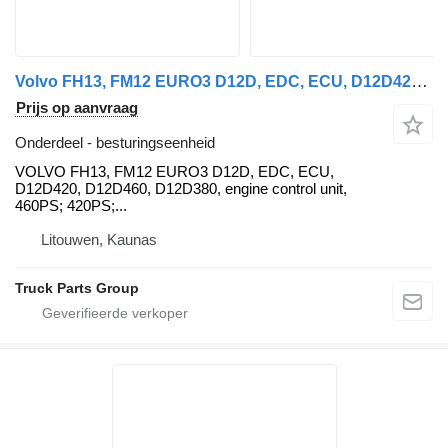
Volvo FH13, FM12 EURO3 D12D, EDC, ECU, D12D420, D12D460, D12D380, engi VOLVO besturingseenheid voor Volvo FH12 trekker
Prijs op aanvraag
Onderdeel - besturingseenheid
VOLVO FH13, FM12 EURO3 D12D, EDC, ECU,
D12D420, D12D460, D12D380, engine control unit,
460PS; 420PS;...
Litouwen, Kaunas
Truck Parts Group