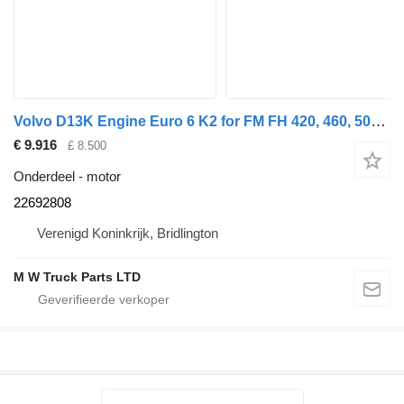
Volvo D13K Engine Euro 6 K2 for FM FH 420, 460, 500 22692808 motor voor Volvo FM FH 420, 460, 500 trekker
€ 9.916
£ 8.500
Onderdeel - motor
22692808
Verenigd Koninkrijk, Bridlington
M W Truck Parts LTD