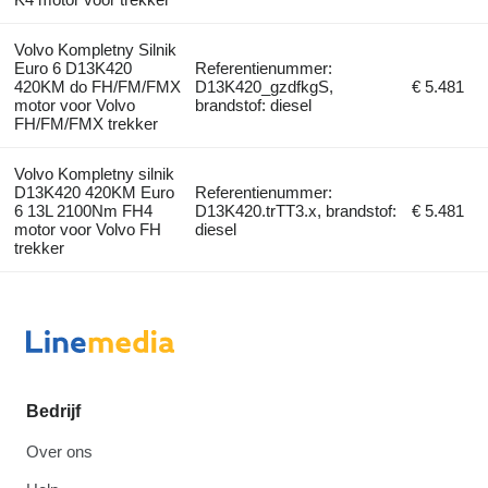
Volvo Kompletny Silnik
Euro 6 D13K420
Referentienummer:
420KM do FH/FM/FMX
D13K420_gzdfkgS,
€ 5.481
motor voor Volvo
brandstof: diesel
FH/FM/FMX trekker
Volvo Kompletny silnik
D13K420 420KM Euro
Referentienummer:
6 13L 2100Nm FH4
D13K420.trTT3.x, brandstof:
€ 5.481
motor voor Volvo FH
diesel
trekker
Bedrijf
Over ons