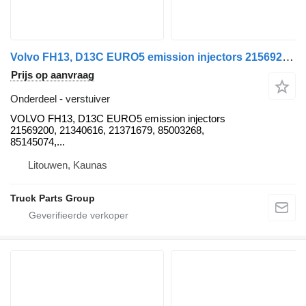
Volvo FH13, D13C EURO5 emission injectors 21569200, 21340616, 21371679 VOLVO verstuiver voor Volvo VOLVO FH13, D13C EURO5 emission injectors 21569200, 21340616, 21371679, 21371679, 85003268, 85145074, 21652515, 85013274, 85019274, 85013271, 85019271, D13C460, D13C500, D13C540, D13C440, D13C480, D13C520, D13C380, D13C420, 21028880, 21644598, 2108884, 21644596, 20972223, 21371674, 21340613, 85003265, 85009265, 20584347, 21340616, 21371679, 85003268, 85009268, 20584348, 20972222, 21371675, 21174444, 21644603, 21569191, 21509881, 21582101, 21028880, 21028884, 21644602, 21644598, 85003949, 21644596, 85003948, 21174444, 21644603, 21569191, 21509881, 21569200, 85013271, 85019271, 21569191, 21340616, 21340616, 21371679, 21371679, 85003268, 85145074, 21652515, 85013274, 85019274 trekker
Prijs op aanvraag
Onderdeel - verstuiver
VOLVO FH13, D13C EURO5 emission injectors
21569200, 21340616, 21371679, 85003268,
85145074,...
Litouwen, Kaunas
Truck Parts Group