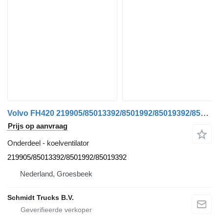
Volvo FH420 219905/85013392/8501992/85019392/85026104 KOELVENTILATOR E voor trekker
Prijs op aanvraag
Onderdeel - koelventilator
219905/85013392/8501992/85019392
Nederland, Groesbeek
Schmidt Trucks B.V.