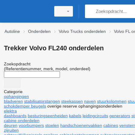
Autoline
Onderdelen
Volvo Trucks onderdelen
Volvo FL o
Trekker Volvo FL240 onderdelen
Zoekopdracht
(Referentienummer, merk, model, onderdeel)
Categorie
ophangingen
bladveren
stabilisatorstangen
steekassen
naven
stuurkolommen
stu
schokdemper beugels
overige reserve ophangingsonderdelen
elektra
dashboards
besturingseenheiden
kabels
leidingcircuits
generators
s
cabine onderdelen
deuren
voorbumpers
stoelen
handschoenenvakken
cabines
vensterr
zijruiten