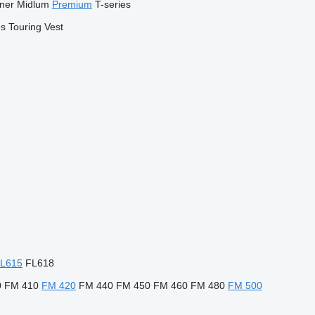
iner
Midlum
Premium
T-series
es
Touring
Vest
L615
FL618
0
FM 410
FM 420
FM 440
FM 450
FM 460
FM 480
FM 500