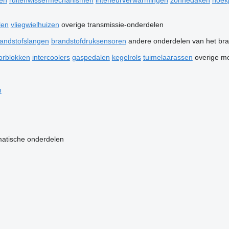
ren
ruitenwissermechanismen
interieurverwarmingen
zonnedaken
hoek
len
vliegwielhuizen
overige transmissie-onderdelen
andstofslangen
brandstofdruksensoren
andere onderdelen van het br
orblokken
intercoolers
gaspedalen
kegelrols
tuimelaarassen
overige m
n
atische onderdelen