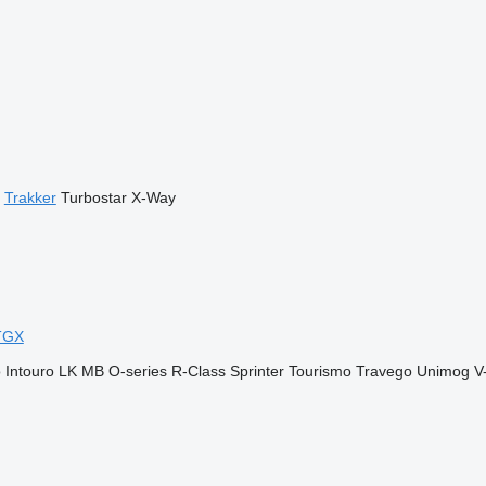
Trakker
Turbostar
X-Way
TGX
o
Intouro
LK
MB
O-series
R-Class
Sprinter
Tourismo
Travego
Unimog
V