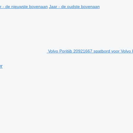
r - de nieuwste bovenaan
Jaar - de oudste bovenaan
Volvo Poritiib 20921667 spatbord voor Volvo 
er