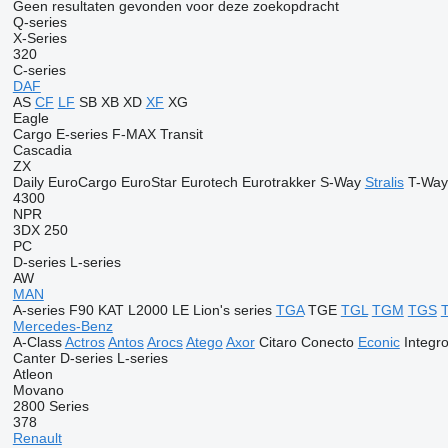
Geen resultaten gevonden voor deze zoekopdracht
Q-series
X-Series
320
C-series
DAF
AS
CF
LF
SB
XB
XD
XF
XG
Eagle
Cargo
E-series
F-MAX
Transit
Cascadia
ZX
Daily
EuroCargo
EuroStar
Eurotech
Eurotrakker
S-Way
Stralis
T-Way
4300
NPR
3DX
250
PC
D-series
L-series
AW
MAN
A-series
F90
KAT
L2000
LE
Lion's series
TGA
TGE
TGL
TGM
TGS
Mercedes-Benz
A-Class
Actros
Antos
Arocs
Atego
Axor
Citaro
Conecto
Econic
Integr
Canter
D-series
L-series
Atleon
Movano
2800 Series
378
Renault