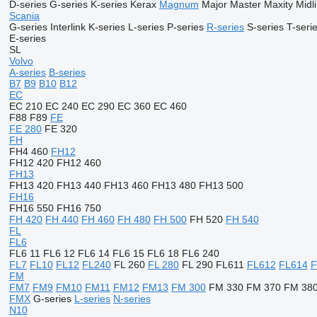
D-series
G-series
K-series
Kerax
Magnum
Major
Master
Maxity
Midl
Scania
G-series
Interlink
K-series
L-series
P-series
R-series
S-series
T-seri
E-series
SL
Volvo
A-series
B-series
B7
B9
B10
B12
EC
EC 210
EC 240
EC 290
EC 360
EC 460
F88
F89
FE
FE 280
FE 320
FH
FH4 460
FH12
FH12 420
FH12 460
FH13
FH13 420
FH13 440
FH13 460
FH13 480
FH13 500
FH16
FH16 550
FH16 750
FH 420
FH 440
FH 460
FH 480
FH 500
FH 520
FH 540
FL
FL6
FL6 11
FL6 12
FL6 14
FL6 15
FL6 18
FL6 240
FL7
FL10
FL12
FL240
FL 260
FL 280
FL 290
FL611
FL612
FL614
F
FM
FM7
FM9
FM10
FM11
FM12
FM13
FM 300
FM 330
FM 370
FM 38
FMX
G-series
L-series
N-series
N10