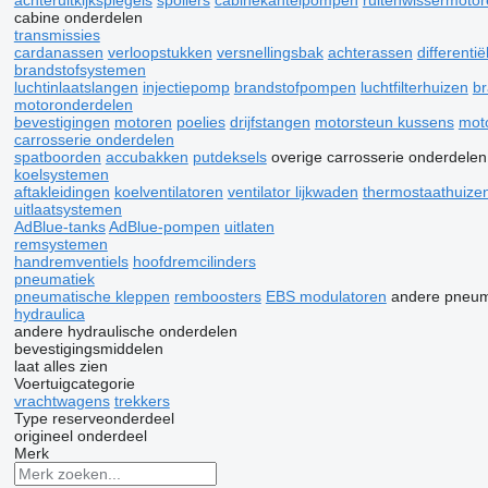
achteruitkijkspiegels
spoilers
cabinekantelpompen
ruitenwissermoto
cabine onderdelen
transmissies
cardanassen
verloopstukken
versnellingsbak
achterassen
differentië
brandstofsystemen
luchtinlaatslangen
injectiepomp
brandstofpompen
luchtfilterhuizen
br
motoronderdelen
bevestigingen
motoren
poelies
drijfstangen
motorsteun kussens
mot
carrosserie onderdelen
spatboorden
accubakken
putdeksels
overige carrosserie onderdelen
koelsystemen
aftakleidingen
koelventilatoren
ventilator lijkwaden
thermostaathuize
uitlaatsystemen
AdBlue-tanks
AdBlue-pompen
uitlaten
remsystemen
handremventiels
hoofdremcilinders
pneumatiek
pneumatische kleppen
remboosters
EBS modulatoren
andere pneum
hydraulica
andere hydraulische onderdelen
bevestigingsmiddelen
laat alles zien
Voertuigcategorie
vrachtwagens
trekkers
Type reserveonderdeel
origineel onderdeel
Merk