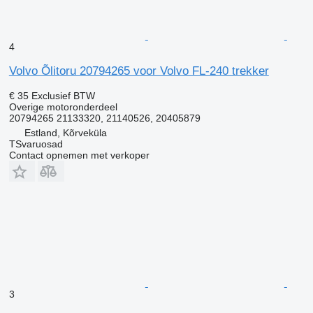
4
Volvo Õlitoru 20794265 voor Volvo FL-240 trekker
€ 35
Exclusief BTW
Overige motoronderdeel
20794265 21133320, 21140526, 20405879
Estland, Kõrveküla
TSvaruosad
Contact opnemen met verkoper
3