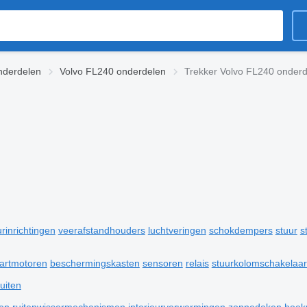
nderdelen
Volvo FL240 onderdelen
Trekker Volvo FL240 onder
urinrichtingen
veerafstandhouders
luchtveringen
schokdempers
stuur
s
tartmotoren
beschermingskasten
sensoren
relais
stuurkolomschakelaar
uiten