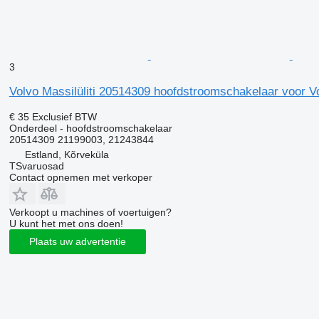
3
Volvo Massilüliti 20514309 hoofdstroomschakelaar voor V
€ 35
Exclusief BTW
Onderdeel - hoofdstroomschakelaar
20514309 21199003, 21243844
Estland, Kõrveküla
TSvaruosad
Contact opnemen met verkoper
Verkoopt u machines of voertuigen?
U kunt het met ons doen!
Plaats uw advertentie